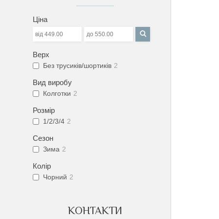
Ціна
Верх
Без трусиків/шортиків
2
Вид виробу
Колготки
2
Розмір
1/2/3/4
2
Сезон
Зима
2
Колір
Чорний
2
КОНТАКТИ