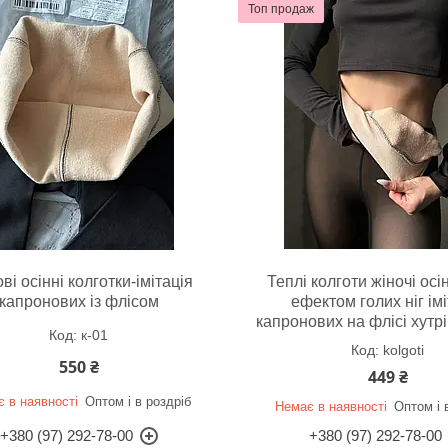
Топ продаж
ві осінні колготки-імітація
Теплі колготи жіночі осі
капронових із флісом
ефектом голих ніг імі
капронових на флісі хутрі
к-01
kolgoti
550 ₴
449 ₴
 в наявності
Оптом і в роздріб
Немає в наявності
Оптом і 
+380 (97) 292-78-00
+380 (97) 292-78-00