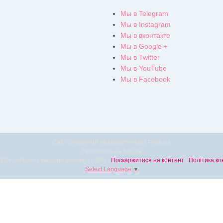
Мы в Telegram
Мы в Instagram
Мы в вконтакте
Мы в Google +
Мы в Twitter
Мы в YouTube
Мы в Facebook
Сайт створений на маркетплейсі
Prom.ua
Продавець на Bigl.ua
KATRINA FASHION- інтернет магазин жіночого одягу |
Поскаржитися на контент
|
Політика ко
Select Language
▼