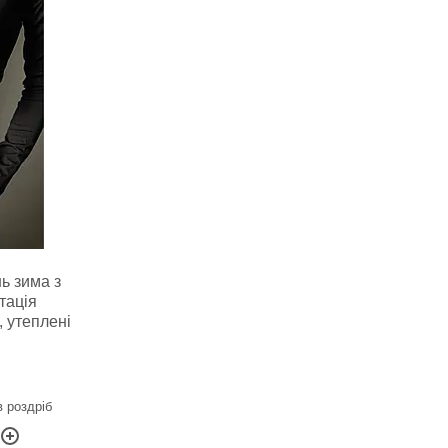
нь зима з
тація
, утеплені
в роздріб