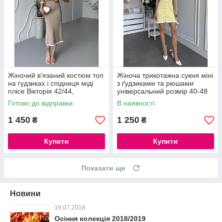
Жіночий в'язаний костюм топ
Жіноча трикотажна сукня міні
на гудзиках і спідниця міді
з ґудзиками та рюшами
плісе Вікторія 42/44,
універсальний розмір 40-48
молочний, чорний, рожевий,
Туреччина
Готово до відправки
В наявності
блакитний, бежевий
1 450
1 250
₴
₴
Купити
Купити
Показати ще
Новини
19.07.2018
Осіння колекція 2018/2019