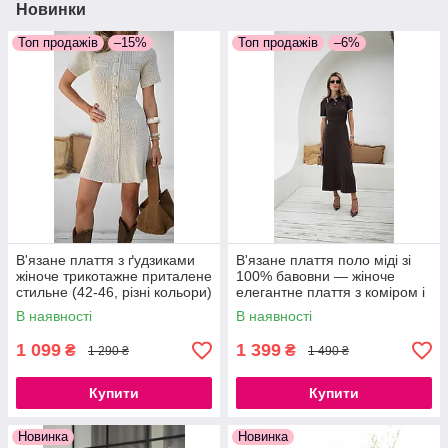
Новинки
Топ продажів
–15%
Топ продажів
–6%
В'язане плаття з ґудзиками
В'язане плаття поло міді зі
жіноче трикотажне приталене
100% бавовни — жіноче
стильне (42-46, різні кольори)
елегантне плаття з коміром і
коротким рукавом
В наявності
В наявності
1 099
1 399
₴
₴
1 290 ₴
1 490 ₴
Купити
Купити
Новинка
Новинка