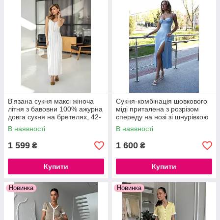
В'язана сукня максі жіноча
Сукня-комбінація шовкового
літня з бавовни 100% ажурна
міді приталена з розрізом
довга сукня на бретелях, 42-
спереду на нозі зі шнурівкою
46
на спинці
В наявності
В наявності
1 599
1 600
₴
₴
Купити
Купити
Новинка
Новинка