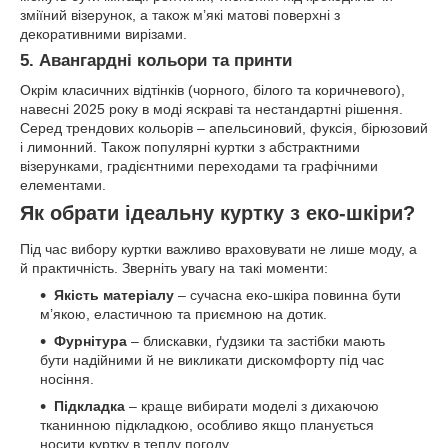
зміїний візерунок, а також м’які матові поверхні з
декоративними вирізами.
5. Авангардні кольори та принти
Окрім класичних відтінків (чорного, білого та коричневого),
навесні 2025 року в моді яскраві та нестандартні рішення.
Серед трендових кольорів – апельсиновий, фуксія, бірюзовий
і лимонний. Також популярні куртки з абстрактними
візерунками, градієнтними переходами та графічними
елементами.
Як обрати ідеальну куртку з еко-шкіри?
Під час вибору куртки важливо враховувати не лише моду, а
й практичність. Зверніть увагу на такі моменти:
Якість матеріалу
– сучасна еко-шкіра повинна бути
м’якою, еластичною та приємною на дотик.
Фурнітура
– блискавки, ґудзики та застібки мають
бути надійними й не викликати дискомфорту під час
носіння.
Підкладка
– краще вибирати моделі з дихаючою
тканинною підкладкою, особливо якщо планується
носити куртку в теплу погоду.