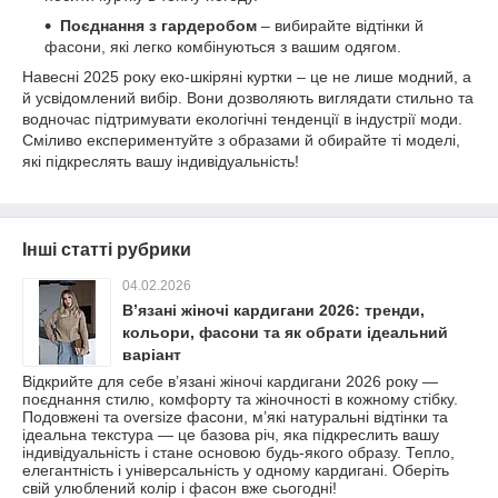
Поєднання з гардеробом
– вибирайте відтінки й
фасони, які легко комбінуються з вашим одягом.
Навесні 2025 року еко-шкіряні куртки – це не лише модний, а
й усвідомлений вибір. Вони дозволяють виглядати стильно та
водночас підтримувати екологічні тенденції в індустрії моди.
Сміливо експериментуйте з образами й обирайте ті моделі,
які підкреслять вашу індивідуальність!
Інші статті рубрики
04.02.2026
В’язані жіночі кардигани 2026: тренди,
кольори, фасони та як обрати ідеальний
варіант
Відкрийте для себе в’язані жіночі кардигани 2026 року —
поєднання стилю, комфорту та жіночності в кожному стібку.
Подовжені та oversize фасони, м’які натуральні відтінки та
ідеальна текстура — це базова річ, яка підкреслить вашу
індивідуальність і стане основою будь-якого образу. Тепло,
елегантність і універсальність у одному кардигані. Оберіть
свій улюблений колір і фасон вже сьогодні!