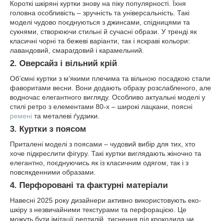
Короткі шкіряні куртки знову на піку популярності. Їхня
головна особливість – зручність та універсальність. Такі
моделі чудово поєднуються з джинсами, спідницями та
сукнями, створюючи стильні й сучасні образи. У тренді як
класичні чорні та бежеві варіанти, так і яскраві кольори:
лавандовий, смарагдовий і карамельний.
2. Оверсайз і вільний крій
Об’ємні куртки з м’якими плечима та вільною посадкою стали
фаворитами весни. Вони додають образу розслабленого, але
водночас елегантного вигляду. Особливо актуальні моделі у
стилі ретро з елементами 80-х – широкі лацкани, поясні
ремені
та металеві ґудзики.
3. Куртки з поясом
Приталені моделі з поясами – чудовий вибір для тих, хто
хоче підкреслити фігуру. Такі куртки виглядають жіночно та
елегантно, поєднуючись як із класичним одягом, так і з
повсякденними образами.
4. Перфоровані та фактурні матеріали
Навесні 2025 року дизайнери активно використовують еко-
шкіру з незвичайними текстурами та перфорацією. Це
можуть бути імітації рептилій, тиснення під крокодила чи