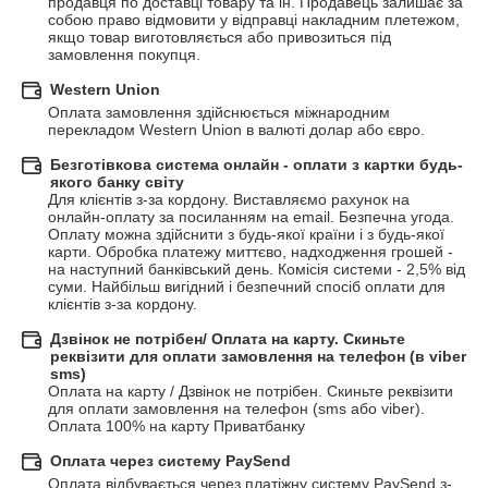
продавця по доставці товару та ін. Продавець залишає за 
собою право відмовити у відправці накладним плетежом, 
якщо товар виготовляється або привозиться під 
замовлення покупця.
Western Union
Оплата замовлення здійснюється міжнародним 
перекладом Western Union в валюті долар або євро.
Безготівкова система онлайн - оплати з картки будь-
якого банку світу
Для клієнтів з-за кордону. Виставляємо рахунок на 
онлайн-оплату за посиланням на email. Безпечна угода. 
Оплату можна здійснити з будь-якої країни і з будь-якої 
карти. Обробка платежу миттєво, надходження грошей - 
на наступний банківський день. Комісія системи - 2,5% від 
суми. Найбільш вигідний і безпечний спосіб оплати для 
клієнтів з-за кордону.
Дзвінок не потрібен/ Оплата на карту. Скиньте
реквізити для оплати замовлення на телефон (в viber
sms)
Оплата на карту / Дзвінок не потрібен. Скиньте реквізити 
для оплати замовлення на телефон (sms або viber). 
Оплата 100% на карту Приватбанку
Оплата через систему PaySend
Оплата відбувається через платіжну систему PaySend з-