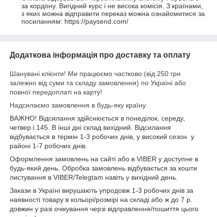
за кордону. Вигідний курс і не висока комісія. З країнами, 
з яких можна відправити переказ можна ознайомитися за 
посиланням: https://paysend.com/
Додаткова інформація про доставку та оплату
Шанувані клієнти! Ми працюємо частково (від 250 грн
залежно від суми та складу замовлення) по Україні або
повної передоплаті на карту!
Надсилаємо замовлення в будь-яку країну.
ВАЖНО! Відсилання здійснюється в понеділок, середу,
четвер і 145. В інші дні склад вихідний. Відсилання
відбувається в термін 1-3 робочих днів, у високий сезон у
районі 1-7 робочих днів.
Оформлення замовлень на сайті або в VIBER у доступне в
будь-який день. Обробка замовлень відбувається за кошти
листування в VIBER/Telegtam навіть у вихідний день.
Закази в Україні вирушають упродовж 1-3 робочих днів за
наявності товару в кольорі/розмірі на складі або ж до 7 р.
довжин у разі очікування черзі відправлення/пошиття цього