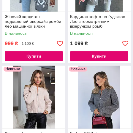
Жіночий кардиган
Кардиган кофта на ґудзиках
подовжений оверсайз ромби
Лео з геометричним
лео машинної в’язки
візерунком ромб
Туреччина теплий, розмір 42-
В наявності
В наявності
48
999
1 099
₴
₴
1 100 ₴
Купити
Купити
Новинка
Новинка