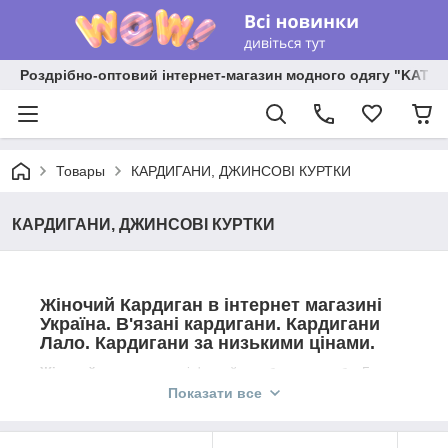
Роздрібно-оптовий інтернет-магазин модного одягу "KATR
Товары
КАРДИГАНИ, ДЖИНСОВІ КУРТКИ
КАРДИГАНИ, ДЖИНСОВІ КУРТКИ
Жіночий Кардиган в інтернет магазині
Україна. В'язані кардигани. Кардигани
Лало. Кардигани за низькими цінами.
Жіночий кардиган
-невід'ємний атрибут гардероба. Будучи
досить універсальним елементом, він ще довго буде
Показати все
завойовувати серця дівчат і жінок.
Теплий в'язаний
кардиган
― зігріє вас в осінні (весняні) вечора, послужить