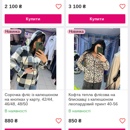
2 100
3 100
₴
₴
Купити
Купити
Новинка
Новинка
Сорочка фліс із капюшоном
Кофта тепла флісова на
на кнопках у карту, 42/44,
блискавці з капюшоном
46/48, 48/50
леопардовий принт 40-56
розміри
В наявності
В наявності
880
850
₴
₴