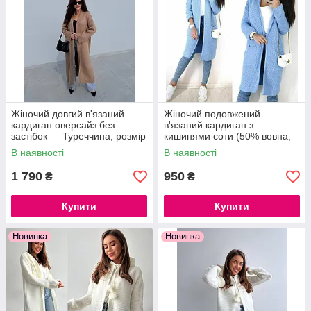
Жіночий довгий в'язаний
Жіночий подовжений
кардиган оверсайз без
в'язаний кардиган з
застібок — Туреччина, розмір
кишинями соти (50% вовна,
42-48
50% акрил), розмір 42-46.
В наявності
В наявності
блакитний, бордовий
1 790
950
₴
₴
Купити
Купити
Новинка
Новинка