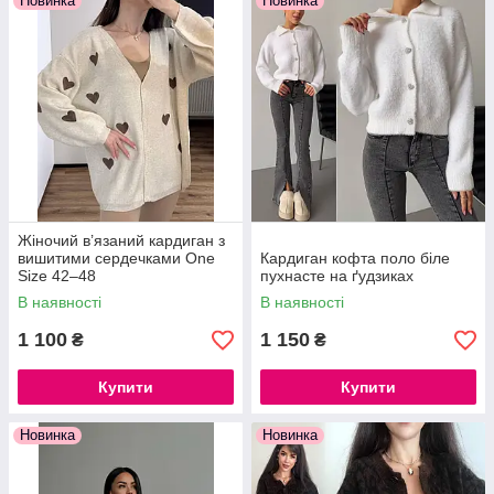
Новинка
Новинка
Жіночий в’язаний кардиган з
вишитими сердечками One
Кардиган кофта поло біле
Size 42–48
пухнасте на ґудзиках
В наявності
В наявності
1 100
1 150
₴
₴
Купити
Купити
Новинка
Новинка