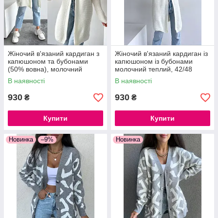
Жіночий в'язаний кардиган з
Жіночий в'язаний кардиган із
капюшоном та бубонами
капюшоном із бубонами
(50% вовна), молочний
молочний теплий, 42/48
В наявності
В наявності
930
930
₴
₴
Купити
Купити
Новинка
–9%
Новинка