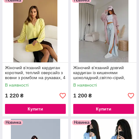
Новинка
Новинка
Жіночий в’язаний кардиган
Жіночий в'язаний довгий
короткий, теплий оверсайз з
кардиган із кишенями
вовни з ромбом на рукавах, 4
шоколадний,світло-сірий,
кольори, 42–46
темно-сірий, бордовий,
В наявності
В наявності
блакитний,Чорний, кемел,
молочний
1 220
1 200
₴
₴
Купити
Купити
Новинка
Новинка