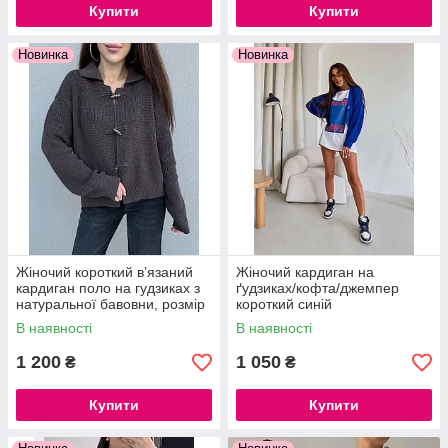
Купити
Купити
Новинка
Новинка
Жіночий короткий в’язаний
Жіночий кардиган на
кардиган поло на гудзиках з
ґудзиках/кофта/джемпер
натуральної бавовни, розмір
короткий синій
42–48 Туреччина
В наявності
В наявності
1 200
1 050
₴
₴
Купити
Купити