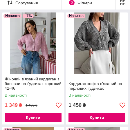
відмінною заміною легкого пальта, плаща або вітровку. Такі
Сортування
0
Фільтри
кардигани стануть відмінною заміною светра чи кофтині і
чудово доповнять образ як з сукнями, так і з джинсами або
Новинка
–7%
Новинка
брюками.
В осінній сезон 2018 року ―
кардиган
перший хіт і mash-
have будь-якої дівчини. Зверніть увагу на
в'язані
кардигани об'ємної в'язки
(наприклад,
жіночий
кардиган "Косичка"
), вони на піку моди. І не обов'язково
вибирати нудні і темні тони, насичений або яскравий колір
"оживить" вашу осінь, виділить з натовпу і бузусловно,
підніме настрій.
Жіночий в'язаний кардиган з
бавовни на ґудзиках короткий
Кардиган кофта в'язаний на
42-46
перлових ґудзиках
В наявності
В наявності
1 349
1 450
₴
₴
1 450 ₴
Купити
Купити