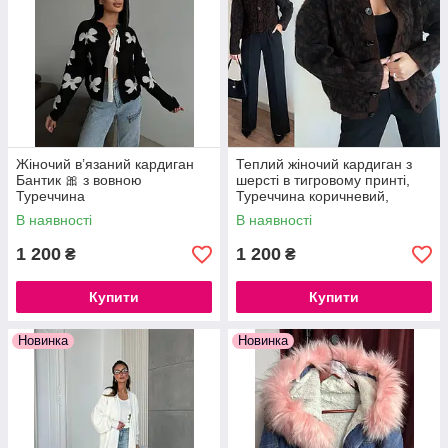
Жіночий в’язаний кардиган
Теплий жіночий кардиган з
Бантик 🎀 з вовною
шерсті в тигровому принті,
Туреччина
Туреччина коричневий,
бургунді
В наявності
В наявності
1 200
1 200
₴
₴
Купити
Купити
Новинка
Новинка