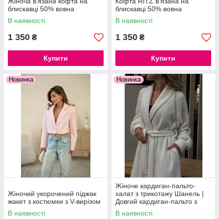
Жіноча в'язана кофта на
Кофта RITZ в'язана на
блискавці 50% вовна
блискавці 50% вовна
В наявності
В наявності
1 350
1 350
₴
₴
Купити
Купити
Новинка
Новинка
Жіноче кардиган-пальто-
Жіночий укорочений піджак
халат з трикотажу Шанель |
жакет з костюмки з V-вирізом
Довгий кардиган-пальто з
поясом oversize
В наявності
В наявності