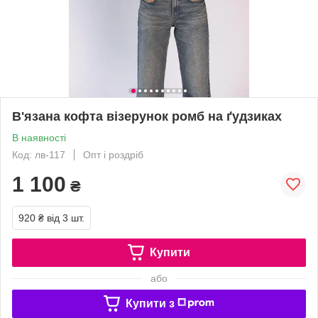
В'язана кофта візерунок ромб на ґудзиках
В наявності
Код: лв-117
Опт і роздріб
1 100
₴
920 ₴
від 3 шт.
Купити
або
Купити з