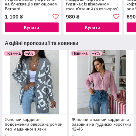
на блискавці з капюшоном
ґудзиках із візерунком
кофт
Bernard
коса в'язаний (в кольорах)
ромб
1 100
980
690
₴
₴
Купити
Купити
Акційні пропозиції та новинки
Новинка
–9%
Новинка
–7%
Жіночий кардиган
Жіночий в'язаний кардиган з
подовжений оверсайз ромби
бавовни на ґудзиках короткий
лео машинної в’язки
42-46
Туреччина теплий, розмір 42-