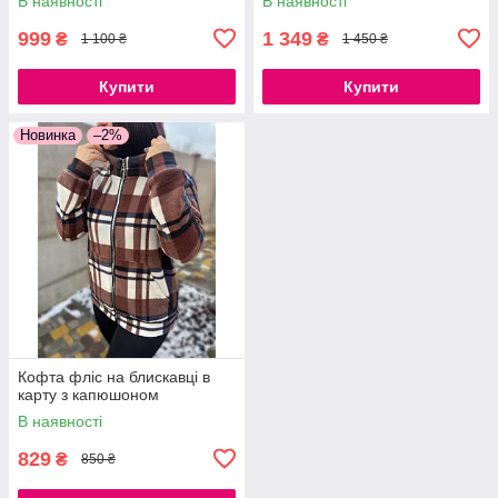
В наявності
В наявності
48
999
1 349
₴
₴
1 100 ₴
1 450 ₴
Купити
Купити
Новинка
–2%
Кофта фліс на блискавці в
карту з капюшоном
В наявності
829
₴
850 ₴