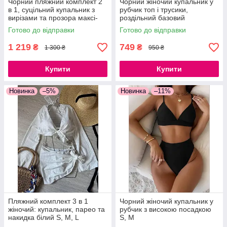
Чорний пляжний комплект 2
Чорний жіночий купальник у
в 1, суцільний купальник з
рубчик топ і трусики,
вирізами та прозора максі-
роздільний базовий
спідниця з розрізом S, M, L
купальник S, M
Готово до відправки
Готово до відправки
1 219
749
₴
₴
1 300 ₴
950 ₴
Купити
Купити
Новинка
–5%
Новинка
–11%
Пляжний комплект 3 в 1
Чорний жіночий купальник у
жіночий: купальник, парео та
рубчик з високою посадкою
накидка білий S, M, L
S, M