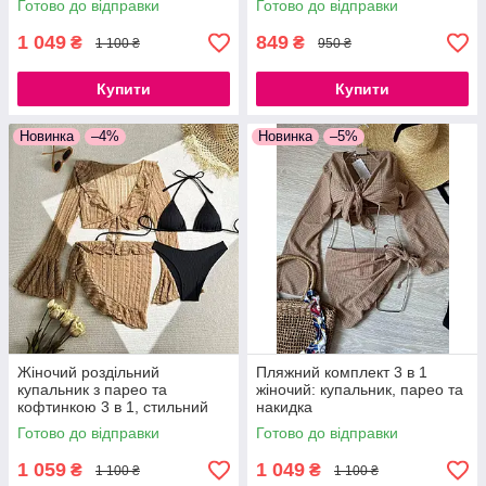
Готово до відправки
Готово до відправки
1 049
849
₴
₴
1 100 ₴
950 ₴
Купити
Купити
Новинка
–4%
Новинка
–5%
Жіночий роздільний
Пляжний комплект 3 в 1
купальник з парео та
жіночий: купальник, парео та
кофтинкою 3 в 1, стильний
накидка
пляжний комплект, розміри S,
Готово до відправки
Готово до відправки
M, L
1 059
1 049
₴
₴
1 100 ₴
1 100 ₴