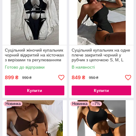
Суцільний жіночий купальник
Суцільний купальник на одне
чорний відкритий на кісточках
плече закритий чорний у
з вирізами та регулюванням
рубчик з цепочкою S, M, L
на стегнах M, L
Готово до відправки
В наявності
899
849
₴
₴
990 ₴
950 ₴
Купити
Купити
Новинка
Новинка
–7%