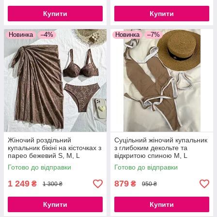
Купити
Купити
Новинка
–4%
Новинка
–7%
Жіночий роздільний
Суцільний жіночий купальник
купальник бікіні на кісточках з
з глибоким декольте та
парео бежевий S, M, L
відкритою спиною M, L
Готово до відправки
Готово до відправки
1 249
879
₴
₴
1 300 ₴
950 ₴
Купити
Купити