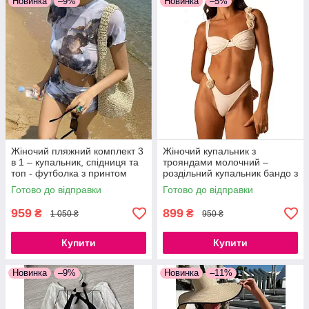
Новинка
–9%
Новинка
–5%
Жіночий пляжний комплект 3
Жіночий купальник з
в 1 – купальник, спідниця та
трояндами молочний –
топ - футболка з принтом
роздільний купальник бандо з
мармур S-L
декоративними квітами S, M,
Готово до відправки
Готово до відправки
L
959
899
₴
₴
1 050 ₴
950 ₴
Купити
Купити
Новинка
–9%
Новинка
–11%