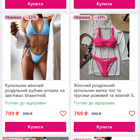
Купити
Купити
Новинка
–11%
Новинка
–14%
Купальник жіночий
Жіночий роздільний
роздільний рубчик шторка на
купальник жатка топ та
зав'язках блакитний,
трусики рожевий та жовтий S,
бузковий, чорний S, M, L
M, L
Готово до відправки
Готово до відправки
789
769
₴
₴
890 ₴
890 ₴
Купити
Купити