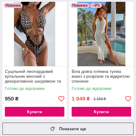
Новинка
Новинка
–9%
Суцільний леопардовий
Біла довга пляжна туніка
купальник жіночий з
максі з розрізом та відкритою
декоративною шнурівкою та
спинкою
сіткою, модний купальник
Готово до відправки
Готово до відправки
монокіні 2026, розміри S, M,
L
950
1 049
₴
₴
1 150 ₴
Купити
Купити
Показати ще