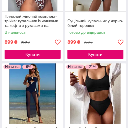
Пляжний жіночий комплект-
трійка: купальник із чашками
Суцільний купальник у чорно-
та кофта з рукавами на
білий горошок
зав'язках біло-коричневий, S,
В наявності
Готово до відправки
М, L
899
899
₴
₴
950 ₴
950 ₴
Купити
Купити
Новинка
–6%
Новинка
–21%