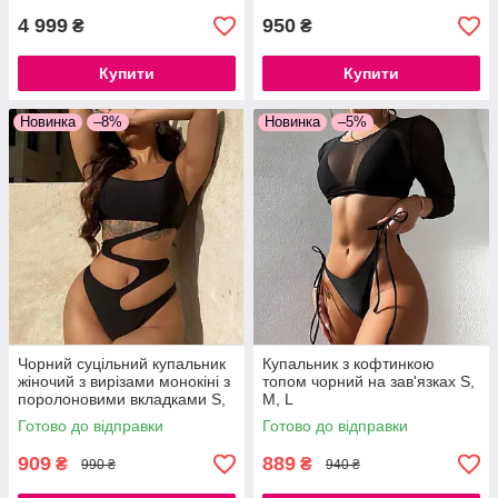
4 999
950
₴
₴
Купити
Купити
Новинка
–8%
Новинка
–5%
Чорний суцільний купальник
Купальник з кофтинкою
жіночий з вирізами монокіні з
топом чорний на зав'язках S,
поролоновими вкладками S,
M, L
M, L
Готово до відправки
Готово до відправки
909
889
₴
₴
990 ₴
940 ₴