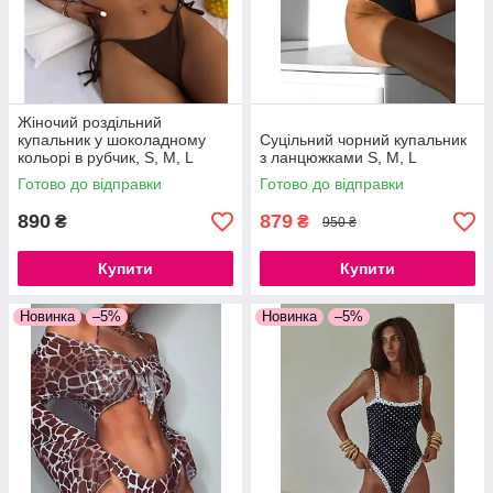
Жіночий роздільний
купальник у шоколадному
Суцільний чорний купальник
кольорі в рубчик, S, M, L
з ланцюжками S, M, L
Готово до відправки
Готово до відправки
890
879
₴
₴
950 ₴
Купити
Купити
Новинка
–5%
Новинка
–5%