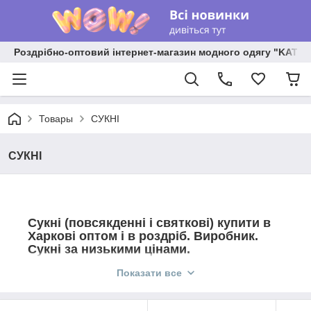
Роздрібно-оптовий інтернет-магазин модного одягу "KATR
Товары
СУКНІ
СУКНІ
Сукні (повсякденні і святкові) купити в
Харкові оптом і в роздріб. Виробник.
Сукні за низькими цінами.
Ще з давніх часів плаття вважалося символом жіночності.
Показати все
Воно підкреслювало достоїнства фігури, робило образ
ніжним, а ходу граціозною. У сучасному світі змінився
тільки фасон сукні, основна його роль залишилася