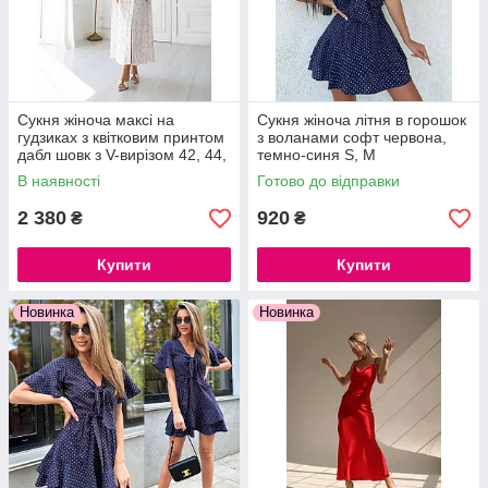
Сукня жіноча максі на
Сукня жіноча літня в горошок
гудзиках з квітковим принтом
з воланами софт червона,
дабл шовк з V-вирізом 42, 44,
темно-синя S, M
•Оформлення замовлення
46
В наявності
Готово до відправки
2 380
920
₴
₴
Купити
Купити
•Консультація
Новинка
Новинка
•Оплата товару
•Відправка товару