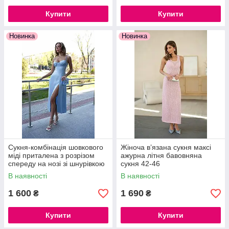
Купити
Купити
Новинка
Новинка
Сукня-комбінація шовкового
Жіноча в’язана сукня максі
міді приталена з розрізом
ажурна літня бавовняна
спереду на нозі зі шнурівкою
сукня 42-46
на спинці
В наявності
В наявності
1 600
1 690
₴
₴
Купити
Купити