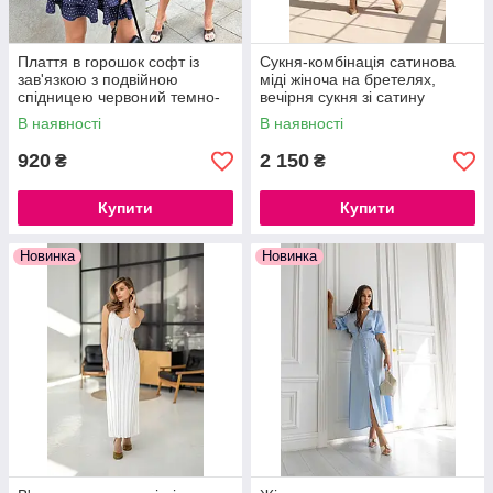
ХОЧЕШ НОВУ СУКНЮ? ЗРОБИ
ЗАМОВЛЕННЯ ПРЯМО ЗАРАЗ!
Плаття в горошок софт із
Сукня-комбінація сатинова
зав'язкою з подвійною
міді жіноча на бретелях,
спідницею червоний темно-
вечірня сукня зі сатину
KATRINA FASHION - НАДІЙНИЙ
синій
ПОСТАЧАЛЬНИК ТОВАРІВ! ТИСЯЧІ
В наявності
В наявності
ЗАДОВОЛЕНИХ КЛІЄНТІВ
920
2 150
₴
₴
ЗРОБИЛИ СВІЙ ВИБІР І
РЕКОМЕНДУЮТЬ НАС!
Купити
Купити
В даній категорії ви знайдете безліч
моделей суконь. У нас є сукню на
Новинка
Новинка
будь-який захід, будь то "вихід у світ"
або повсякденний образ.