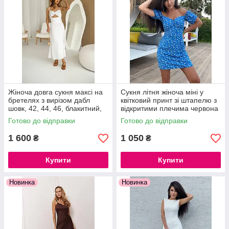
Жіноча довга сукня максі на
Сукня літня жіноча міні у
бретелях з вирізом дабл
квітковий принт зі штапелю з
шовк, 42, 44, 46, блакитний,
відкритими плечима червона
червоний, молочний, чорний,
та синя, S, M
Готово до відправки
Готово до відправки
жовтий, помаранчевий
1 600
1 050
₴
₴
Купити
Купити
Новинка
Новинка