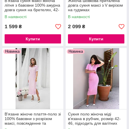
В'язана сукня максі жіноча
Жіноча шовкова приталена
літня з бавовни 100% ажурна
довга сукня максі з V вирізом
довга сукня на бретелях, 42-
на гудзиках
46
В наявності
В наявності
1 599
2 099
₴
₴
Купити
Купити
Новинка
Новинка
В'язане жіноче плаття-поло зі
Сукня поло жіноча міді
100% бавовни з розрізом
в'язана в рубчик, розмір 42-
максі, повсякденне та
46, підходить для вагітних
офісне, розміри 42-46, 7