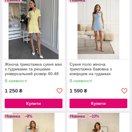
Новинка
Новинка
ЩО МИ ВАМ ПРОПОНУЄМО?
Жіноча трикотажна сукня міні
Сукня поло жіноча
з ґудзиками та рюшами
трикотажна бавовна з
МОДНІ І СТИЛЬНІ
універсальний розмір 40-48
комірцем на гудзиках
МОДЕЛІ
Туреччина
блакитна, жовта, кемел,
В наявності
В наявності
молочна, чорна
1 250
1 590
₴
₴
ДОСТУПНУ ЦІНОВУ
ПОЛІТИКУ ВІД
ВИРОБНИКА
Купити
Купити
ЗНОСОСТІЙКІ
Новинка
–9%
Новинка
–10%
ТКАНИНИ ВИРОБІВ