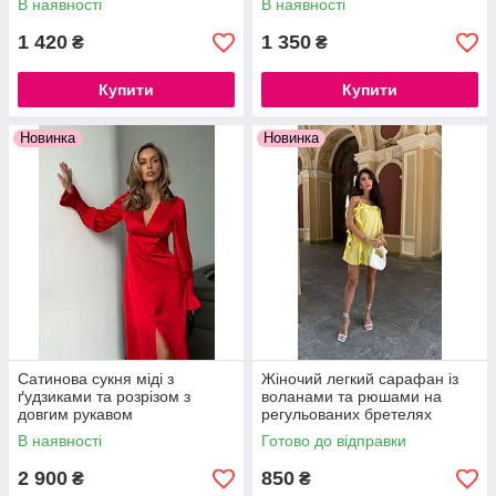
В наявності
В наявності
кольорів
1 420
1 350
₴
₴
Купити
Купити
Новинка
Новинка
Сатинова сукня міді з
Жіночий легкий сарафан із
ґудзиками та розрізом з
воланами та рюшами на
довгим рукавом
регульованих бретелях
В наявності
Готово до відправки
2 900
850
₴
₴