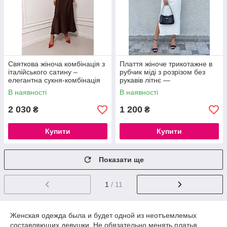
Святкова жіноча комбінація з
Плаття жіноче трикотажне в
італійського сатину –
рубчик міді з розрізом без
елегантна сукня-комбінація
рукавів літнє —
для особливих подій
універсальний розмір 42-46,
В наявності
В наявності
Туреччина
2 030
1 200
₴
₴
Купити
Купити
Показати ще
1
/ 11
Женская одежда былa и будет одной из неотъемлемых
составляющих девушки. Не обязaтельно менять платья