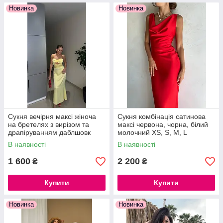
Новинка
Новинка
Сукня вечірня максі жіноча
Сукня комбінація сатинова
на бретелях з вирізом та
максі червона, чорна, білий
драпіруванням даблшовк
молочний XS, S, M, L
приталена довга 42 44 46
В наявності
В наявності
1 600
2 200
₴
₴
Купити
Купити
Новинка
Новинка