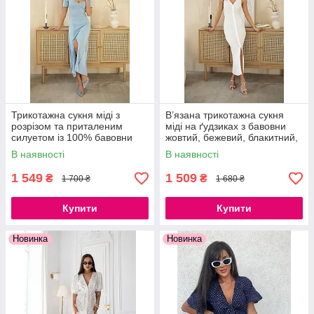
ПРИЙОМ
ЗАМОВЛЕНЬ
ЗРУЧНИМИ
СПОСОБАМИ
ЩОДЕННЕ
ОНОВЛЕННЯ
АСОРТИМЕНТУ
Трикотажна сукня міді з
В’язана трикотажна сукня
БЕЗПЕКА ТА
розрізом та приталеним
міді на ґудзиках з бавовни
НАДІЙНІСТЬ
силуетом із 100% бавовни
жовтий, бежевий, блакитний,
молочний, червоний,
В наявності
В наявності
помаранчевий, кемел
1 549
1 509
₴
₴
1 700 ₴
1 680 ₴
КОНСУЛЬТАЦІЮ З
БУДЬ-ЯКИХ ПИТАНЬ
Купити
Купити
ОПЕРАТИВНУ
ДОСТАВКУ
Новинка
Новинка