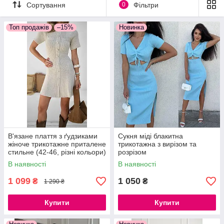
Сортування
0
Фільтри
незмінною. Вибирати потрібно не тільки модні і стильні
вбрання, але і ті, які краще всього підкреслять вашу
індивідуальність, зроблять фігуру "витонченою",
Топ продажів
–15%
Новинка
приховуючи всі недоліки.
Повсякденне плаття, святкове плаття, сукня в офіс - у нас
величезний вибір фасонів і моделей.
Купити модну сукню не дорого можна в інтернет-магазині
Katrina Fashion.
В'язане плаття з ґудзиками
Сукня міді блакитна
жіноче трикотажне приталене
трикотажна з вирізом та
стильне (42-46, різні кольори)
розрізом
В наявності
В наявності
1 099
1 050
₴
₴
1 290 ₴
Купити
Купити