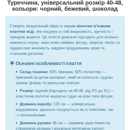
Туреччина, універсальний розмір 40-48,
кольори: чорний, бежевий, шоколад
Створіть бездоганний образ із нашим
жіночим в'язаним
платтям міді
, яке поєднує в собі вишуканість, зручність і
трендові акценти. Це плаття ідеально підходить для осінньо-
зимового сезону: воно м'яко обіймає фігуру, зберігає тепло та
підкреслює жіночність завдяки продуманому крою та
стильним деталям.
🌟 Основні особливості плаття
Склад тканини:
50% бавовна, 50% поліестер —
приємний на дотик матеріал, який не колеться, чудово
тримає форму та пропускає повітря.
Розмір:
єдиний (підходить на 40-48, від XS до XL) —
еластичне полотно акуратно сідає на різні типи фігури.
Довжина виробу:
120 см — універсальна
мідідовжина, ідеально поєднується як із чоботями, так
і з ботильйонами.
Довжина рукава:
66 см — закриває руки повністю,
створюючи затишок і візуально витягаючи силует.