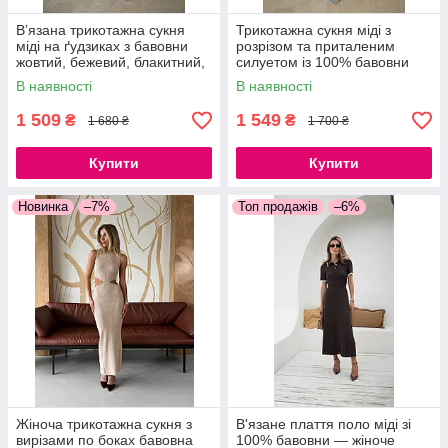
В’язана трикотажна сукня
Трикотажна сукня міді з
міді на ґудзиках з бавовни
розрізом та приталеним
жовтий, бежевий, блакитний,
силуетом із 100% бавовни
молочний, червоний,
В наявності
В наявності
помаранчевий, кемел
1 509
1 549
₴
₴
1 680 ₴
1 700 ₴
Купити
Купити
Новинка
–7%
Топ продажів
–6%
Жіноча трикотажна сукня з
В'язане плаття поло міді зі
вирізами по боках бавовна
100% бавовни — жіноче