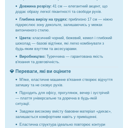
Довжина розрізу:
41 см — елегантний акцент, що
додає образу легкої пікантності та свободи рухів.
Глибина вирізу на грудях:
приблизно 17 см — ніжно
підкреслює зону декольте, залишаючись у межах
витонченого стилю.
Цвета:
класичний чорний, бежевий, кемел і глибокий
шоколад — базові відтінки, які легко комбінувати з
будь-яким взуттям та аксесуарами.
Виробництво:
Туреччина — гарантована якість
в'язання та довговічність.
💎 Переваги, які ви оціните
М'яке, еластичне машинне в'язання створює відчуття
затишку та не сковує рухів.
Підходить для офісу, прогулянок, вечер і зустрічей
— плаття універсальне та доречна в будь-якій
ситуації.
Завдяки високому вмісту бавовни матеріал «дихає»,
залишається комфортним навіть у приміщенні.
Еластична структура ідеально повторює контури