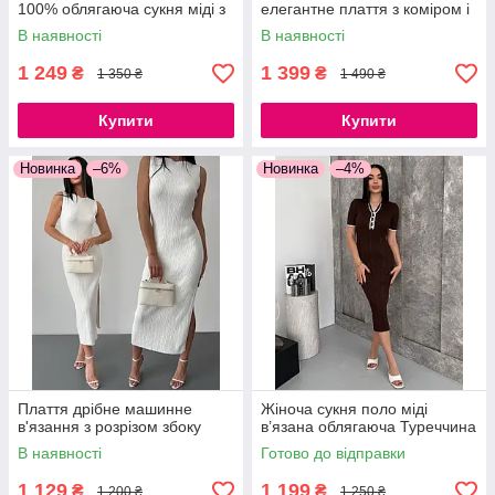
100% облягаюча сукня міді з
елегантне плаття з коміром і
розрізом, 42–46
коротким рукавом
В наявності
В наявності
1 249
1 399
₴
₴
1 350 ₴
1 490 ₴
Купити
Купити
Новинка
–6%
Новинка
–4%
Плаття дрібне машинне
Жіноча сукня поло міді
в'язання з розрізом збоку
в’язана облягаюча Туреччина
В наявності
Готово до відправки
1 129
1 199
₴
₴
1 200 ₴
1 250 ₴