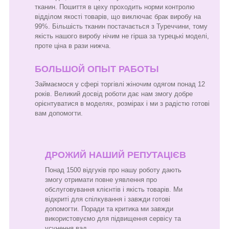
тканин. Пошиття в цеху проходить норми контролю
відділом якості товарів, що виключає брак виробу на
99%. Більшість тканин постачається з Туреччини, тому
якість нашого виробу нічим не гірша за турецькі моделі,
проте ціна в рази нижча.
БОЛЬШОЙ ОПЫТ РАБОТЫ
Займаємося у сфері торгівлі жіночим одягом понад 12
років. Великий досвід роботи дає нам змогу добре
орієнтуватися в моделях, розмірах і ми з радістю готові
вам допомогти.
ДРОЖИЙ НАШИЙ РЕПУТАЦІЄВ
Понад 1500 відгуків про нашу роботу дають
змогу отримати повне уявлення про
обслуговування клієнтів і якість товарів. Ми
відкриті для спілкування і завжди готові
допомогти. Поради та критика ми завжди
використовуємо для підвищення сервісу та
усунення вад.