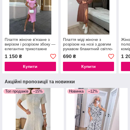
Плаття жіноче в'язане з
Плаття міді жіноче з
Жіно
вирізом і розрізом збоку —
розрізом на нозі з довгим
поло
елегантне трикотажне
рукавом блакитний світло-
комі
плаття міді
бежевий шоколад
Туре
1 150
690
1 2
₴
₴
чорн
Купити
Купити
Акційні пропозиції та новинки
Топ продажів
–15%
Новинка
–12%