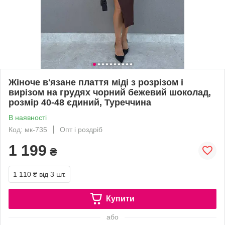
Жіноче в'язане плаття міді з розрізом і
вирізом на грудях чорний бежевий шоколад,
розмір 40-48 єдиний, Туреччина
В наявності
Код: мк-735
Опт і роздріб
1 199
₴
1 110 ₴
від 3 шт.
Купити
або