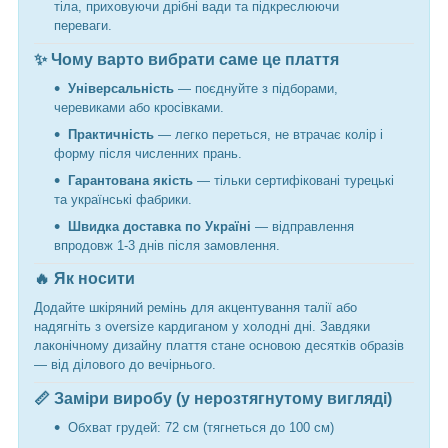
тіла, приховуючи дрібні вади та підкреслюючи
переваги.
✨ Чому варто вибрати саме це плаття
Універсальність
— поєднуйте з підборами,
черевиками або кросівками.
Практичність
— легко переться, не втрачає колір і
форму після численних прань.
Гарантована якість
— тільки сертифіковані турецькі
та українські фабрики.
Швидка доставка по Україні
— відправлення
впродовж 1-3 днів після замовлення.
🔥 Як носити
Додайте шкіряний ремінь для акцентування талії або
надягніть з oversize кардиганом у холодні дні. Завдяки
лаконічному дизайну плаття стане основою десятків образів
— від ділового до вечірнього.
📏 Заміри виробу (у нерозтягнутому вигляді)
Обхват грудей: 72 см (тягнеться до 100 см)