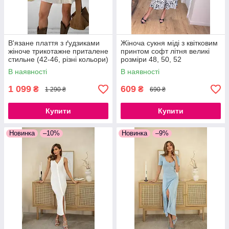
В'язане плаття з ґудзиками
Жіноча сукня міді з квітковим
жіноче трикотажне приталене
принтом софт літня великі
стильне (42-46, різні кольори)
розміри 48, 50, 52
В наявності
В наявності
1 099
609
₴
₴
1 290 ₴
690 ₴
Купити
Купити
Новинка
–10%
Новинка
–9%