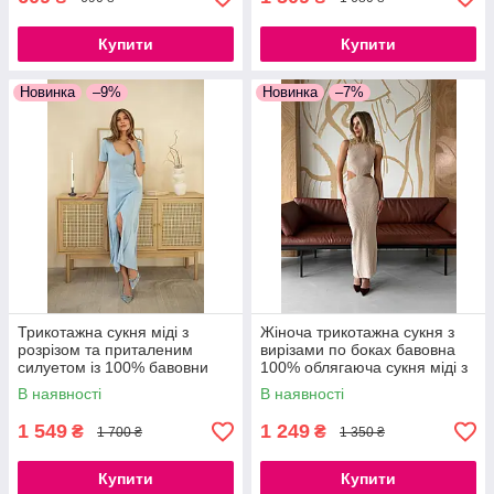
Купити
Купити
Новинка
–9%
Новинка
–7%
Трикотажна сукня міді з
Жіноча трикотажна сукня з
розрізом та приталеним
вирізами по боках бавовна
силуетом із 100% бавовни
100% облягаюча сукня міді з
розрізом, 42–46
В наявності
В наявності
1 549
1 249
₴
₴
1 700 ₴
1 350 ₴
Купити
Купити