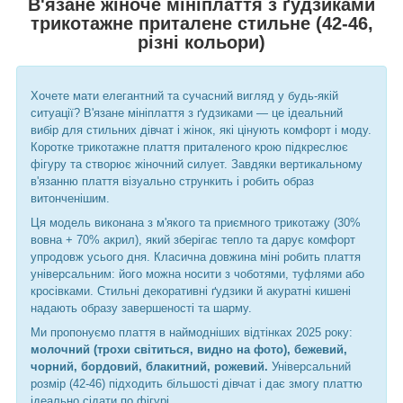
В'язане жіноче мініплаття з ґудзиками
трикотажне приталене стильне (42-46,
різні кольори)
Хочете мати елегантний та сучасний вигляд у будь-якій
ситуації? В'язане мініплаття з ґудзиками — це ідеальний
вибір для стильних дівчат і жінок, які цінують комфорт і моду.
Коротке трикотажне плаття приталеного крою підкреслює
фігуру та створює жіночний силует. Завдяки вертикальному
в'язанню плаття візуально стрункить і робить образ
витонченішим.
Ця модель виконана з м'якого та приємного трикотажу (30%
вовна + 70% акрил), який зберігає тепло та дарує комфорт
упродовж усього дня. Класична довжина міні робить плаття
універсальним: його можна носити з чоботями, туфлями або
кросівками. Стильні декоративні ґудзики й акуратні кишені
надають образу завершеності та шарму.
Ми пропонуємо плаття в наймодніших відтінках 2025 року:
молочний (трохи світиться, видно на фото), бежевий,
чорний, бордовий, блакитний, рожевий.
Універсальний
розмір (42-46) підходить більшості дівчат і дає змогу платтю
ідеально сідати по фігурі.