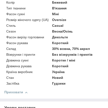
Колір
Бежевий
Тип тканини
В'язання
Фасон сукні
Міні
Розмір жіночого одягу (UA)
Oversize
Стиль
Casual
Сезон
Весна/Осінь
Фасон вирізу горловини
Декольте
Фасон рукава
Короткий
Склад
30% вовна, 70% акрил
Візерунки і принти
Без візерунків і принтів
Довжина сукні
Коротке / міні
Довжина рукава
Короткий
Країна виробник
Україна
Стан
Новий
Застібка
Гудзики
Приховати
Умови доставки