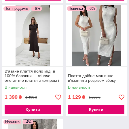
Топ продажів
–6%
Новинка
–6%
В'язане плаття поло міді зі
100% бавовни — жіноче
Плаття дрібне машинне
елегантне плаття з коміром і
в'язання з розрізом збоку
коротким рукавом
В наявності
В наявності
1 399
1 129
₴
₴
1 490 ₴
1 200 ₴
Купити
Купити
Новинка
–4%