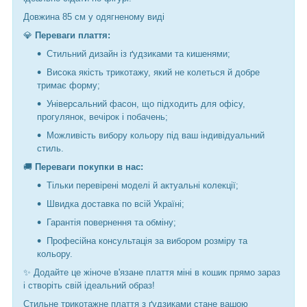
Довжина 85 см у одягненому виді
💎
Переваги плаття:
Стильний дизайн із ґудзиками та кишенями;
Висока якість трикотажу, який не колеться й добре
тримає форму;
Універсальний фасон, що підходить для офісу,
прогулянок, вечірок і побачень;
Можливість вибору кольору під ваш індивідуальний
стиль.
🚚
Переваги покупки в нас:
Тільки перевірені моделі й актуальні колекції;
Швидка доставка по всій Україні;
Гарантія повернення та обміну;
Професійна консультація за вибором розміру та
кольору.
✨ Додайте це жіноче в'язане плаття міні в кошик прямо зараз
і створіть свій ідеальний образ!
Стильне трикотажне плаття з ґудзиками стане вашою