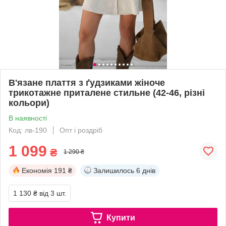
В'язане плаття з ґудзиками жіноче
трикотажне приталене стильне (42-46, різні
кольори)
В наявності
Код: лв-190
Опт і роздріб
1 099
₴
1 290 ₴
Економія
191 ₴
Залишилось
6 днів
1 130 ₴
від 3 шт.
Купити