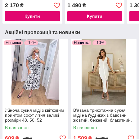
(42/44, 46/48, різні
повсякденне, розмір 42-46
2 170
1 490
1 3
₴
₴
кольори)
Купити
Купити
Акційні пропозиції та новинки
Новинка
–12%
Новинка
–10%
Жіноча сукня міді з квітковим
В’язана трикотажна сукня
принтом софт літня великі
міді на ґудзиках з бавовни
розміри 48, 50, 52
жовтий, бежевий, блакитний,
молочний, червоний,
В наявності
В наявності
помаранчевий, кемел
609
1 509
₴
₴
690 ₴
1 680 ₴