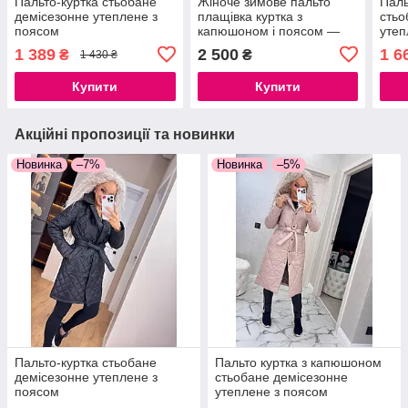
Пальто-куртка стьобане
Жіноче зимове пальто
Паль
демісезонне утеплене з
плащівка куртка з
стьо
поясом
капюшоном і поясом —
утеп
довге стьобане пальто на
1 389
2 500
1 6
₴
₴
1 430 ₴
зиму, розміри S, M, L,XL
Купити
Купити
Акційні пропозиції та новинки
Новинка
–7%
Новинка
–5%
Пальто-куртка стьобане
Пальто куртка з капюшоном
демісезонне утеплене з
стьобане демісезонне
поясом
утеплене з поясом