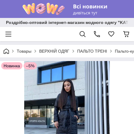
Роздрібно-оптовий інтернет-магазин модного одягу "KATR
Товары
ВЕРХНІЙ ОДЯГ
ПАЛЬТО ТРЕНІ
Пальто-к
Новинка
–5%