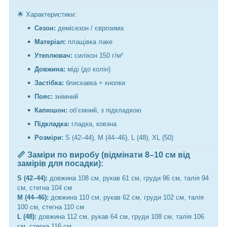
🌟 Характеристики:
Сезон:
демісезон / єврозима
Матеріал:
плащівка лаке
Утеплювач:
силікон 150 г/м²
Довжина:
міді (до колін)
Застібка:
блискавка + кнопки
Пояс:
знімний
Капюшон:
об’ємний, з підкладкою
Підкладка:
гладка, ковзна
Розміри:
S (42–44), M (44–46), L (48), XL (50)
📏 Заміри по виробу (відмінати 8–10 см від
замірів для посадки):
S (42–44):
довжина 108 см, рукав 61 см, груди 96 см, талія 94
см, стегна 104 см
M (44–46):
довжина 110 см, рукав 62 см, груди 102 см, талія
100 см, стегна 110 см
L (48):
довжина 112 см, рукав 64 см, груди 108 см, талія 106
см, стегна 116 см