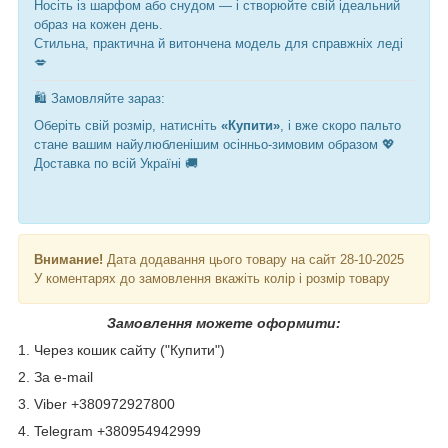
Носіть із шарфом або снудом — і створюйте свій ідеальний
образ на кожен день.
Стильна, практична й витончена модель для справжніх леді
💋
🛍️ Замовляйте зараз:
Оберіть свій розмір, натисніть
«Купити»
, і вже скоро пальто
стане вашим найулюбленішим осінньо-зимовим образом 💖
Доставка по всій Україні 🚚
Внимание!
Дата додавання цього товару на сайт 28-10-2025
У коментарях до замовлення вкажіть колір і розмір товару
Замовлення можете оформити:
1. Через кошик сайту ("Купити")
2. За e-mail
3. Viber +380972927800
4. Telegram +380954942999