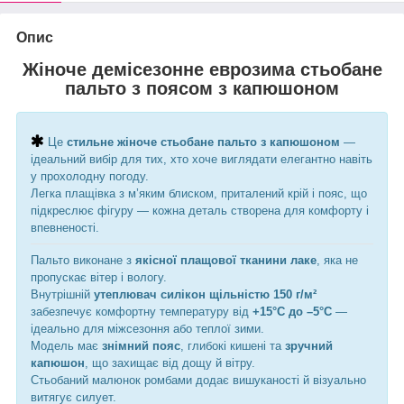
Опис
Жіноче демісезонне еврозима стьобане
пальто з поясом з капюшоном
Це
стильне жіноче стьобане пальто з капюшоном
—
ідеальний вибір для тих, хто хоче виглядати елегантно навіть
у прохолодну погоду.
Легка плащівка з м’яким блиском, приталений крій і пояс, що
підкреслює фігуру — кожна деталь створена для комфорту і
впевненості.
Пальто виконане з
якісної плащової тканини лаке
, яка не
пропускає вітер і вологу.
Внутрішній
утеплювач силікон щільністю 150 г/м²
забезпечує комфортну температуру від
+15°C до –5°C
—
ідеально для міжсезоння або теплої зими.
Модель має
знімний пояс
, глибокі кишені та
зручний
капюшон
, що захищає від дощу й вітру.
Стьобаний малюнок ромбами додає вишуканості й візуально
витягує силует.