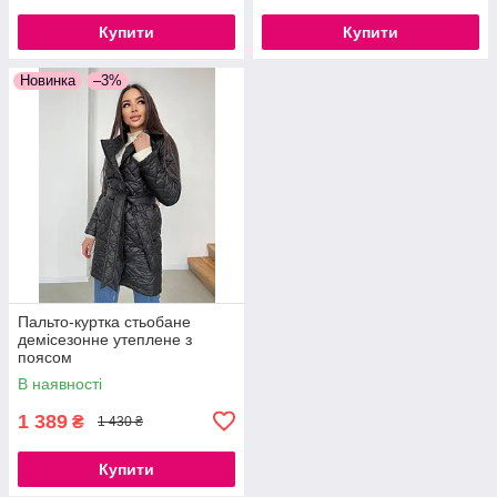
Купити
Купити
Новинка
–3%
Пальто-куртка стьобане
демісезонне утеплене з
поясом
В наявності
1 389
₴
1 430 ₴
Купити