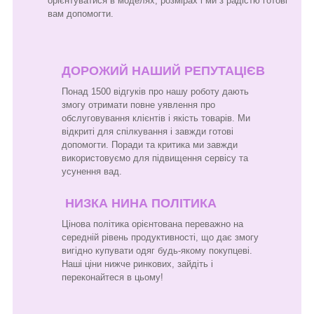
орієнтуватися в моделях, розмірах і ми з радістю готові
вам допомогти.
ДОРОЖИЙ НАШИЙ РЕПУТАЦІЄВ
Понад 1500 відгуків про нашу роботу дають
змогу отримати повне уявлення про
обслуговування клієнтів і якість товарів. Ми
відкриті для спілкування і завжди готові
допомогти. Поради та критика ми завжди
використовуємо для підвищення сервісу та
усунення вад.
НИЗКА НИНА ПОЛІТИКА
Цінова політика орієнтована переважно на
середній рівень продуктивності, що дає змогу
вигідно купувати одяг будь-якому покупцеві.
Наші ціни нижче ринкових, зайдіть і
переконайтеся в цьому!