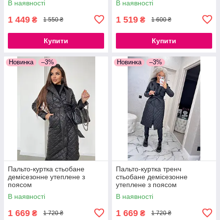
В наявності
В наявності
1 449
1 519
₴
₴
1 550 ₴
1 600 ₴
Купити
Купити
Новинка
–3%
Новинка
–3%
Пальто-куртка стьобане
Пальто-куртка тренч
демісезонне утеплене з
стьобане демісезонне
поясом
утеплене з поясом
В наявності
В наявності
1 669
1 669
₴
₴
1 720 ₴
1 720 ₴