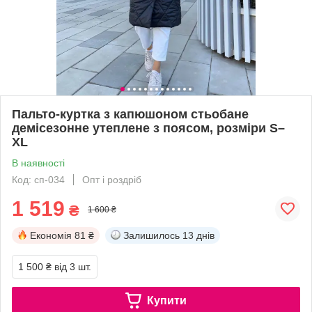
Пальто-куртка з капюшоном стьобане
демісезонне утеплене з поясом, розміри S–
XL
В наявності
Код: сп-034
Опт і роздріб
1 519
₴
1 600 ₴
Економія
81 ₴
Залишилось
13 днів
1 500 ₴
від 3 шт.
Купити