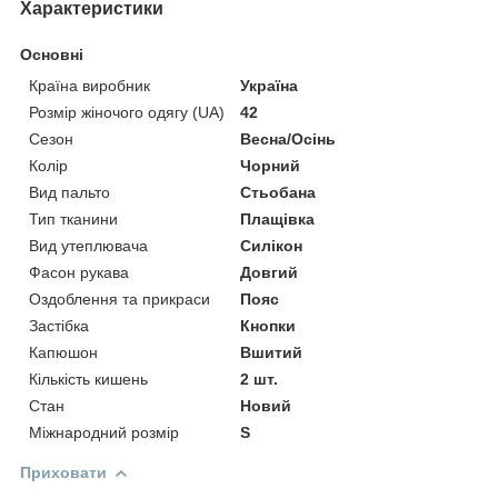
Характеристики
Основні
Країна виробник
Україна
Розмір жіночого одягу (UA)
42
Сезон
Весна/Осінь
Колір
Чорний
Вид пальто
Стьобана
Тип тканини
Плащівка
Вид утеплювача
Силікон
Фасон рукава
Довгий
Оздоблення та прикраси
Пояс
Застібка
Кнопки
Капюшон
Вшитий
Кількість кишень
2 шт.
Стан
Новий
Міжнародний розмір
S
Приховати