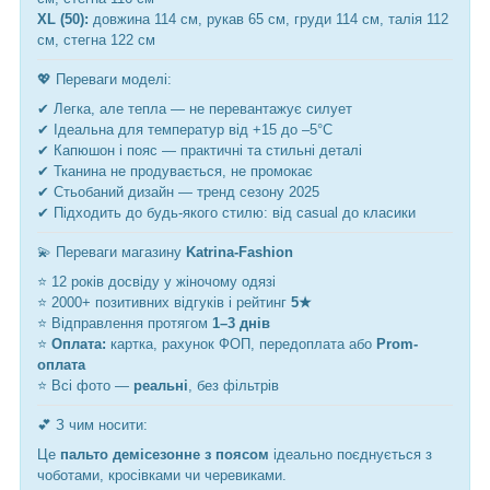
XL (50):
довжина 114 см, рукав 65 см, груди 114 см, талія 112
см, стегна 122 см
💖 Переваги моделі:
✔ Легка, але тепла — не перевантажує силует
✔ Ідеальна для температур від +15 до –5°C
✔ Капюшон і пояс — практичні та стильні деталі
✔ Тканина не продувається, не промокає
✔ Стьобаний дизайн — тренд сезону 2025
✔ Підходить до будь-якого стилю: від casual до класики
💫 Переваги магазину
Katrina-Fashion
⭐ 12 років досвіду у жіночому одязі
⭐ 2000+ позитивних відгуків і рейтинг
5★
⭐ Відправлення протягом
1–3 днів
⭐
Оплата:
картка, рахунок ФОП, передоплата або
Prom-
оплата
⭐ Всі фото —
реальні
, без фільтрів
💕 З чим носити:
Це
пальто демісезонне з поясом
ідеально поєднується з
чоботами, кросівками чи черевиками.