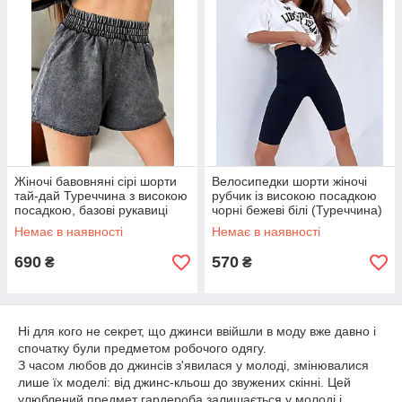
Жіночі бавовняні сірі шорти
Велосипедки шорти жіночі
тай-дай Туреччина з високою
рубчик із високою посадкою
посадкою, базові рукавиці
чорні бежеві білі (Туреччина)
шорти для літа 95% бавовна
Немає в наявності
Немає в наявності
690
570
₴
₴
Ні для кого не секрет, що джинси ввійшли в моду вже давно і
спочатку були предметом робочого одягу.
З часом любов до джинсів з'явилася у молоді, змінювалися
лише їх моделі: від джинс-кльош до звужених скінні. Цей
улюблений предмет гардероба залишається у молоді і