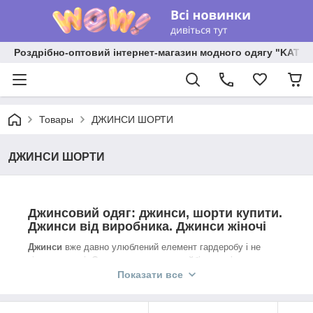
Роздрібно-оптовий інтернет-магазин модного одягу "KATR
Товары
ДЖИНСИ ШОРТИ
ДЖИНСИ ШОРТИ
Джинсовий одяг: джинси, шорти купити.
Джинси від виробника. Джинси жіночі
Джинси
вже давно улюблений елемент гардеробу і не
тільки молоді. Складно придумати найбільш універсальну,
зручну, модну і доступну річ, ніж джинси. Ми живемо в
Показати все
постійній метушні і зайнятості, тому не для кого не секрет,
що джинси можна надіти на роботу, а після, не