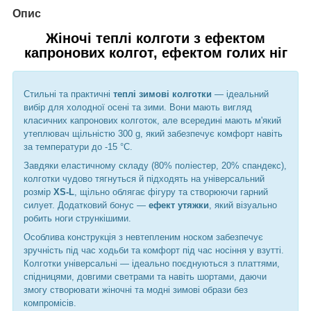
Опис
Жіночі теплі колготи з ефектом
капронових колгот, ефектом голих ніг
Стильні та практичні
теплі зимові колготки
— ідеальний
вибір для холодної осені та зими. Вони мають вигляд
класичних капронових колготок, але всередині мають м'який
утеплювач щільністю 300 g, який забезпечує комфорт навіть
за температури до -15 °C.
Завдяки еластичному складу (80% поліестер, 20% спандекс),
колготки чудово тягнуться й підходять на універсальний
розмір
XS-L
, щільно облягає фігуру та створюючи гарний
силует. Додатковий бонус —
ефект утяжки
, який візуально
робить ноги стрункішими.
Особлива конструкція з невтепленим носком забезпечує
зручність під час ходьби та комфорт під час носіння у взутті.
Колготки універсальні — ідеально поєднуються з платтями,
спідницями, довгими светрами та навіть шортами, даючи
змогу створювати жіночні та модні зимові образи без
компромісів.