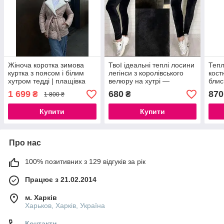
Жіноча коротка зимова
Твої ідеальні теплі лосини
Тепл
куртка з поясом і білим
легінси з королівського
кост
хутром тедді | плащівка
велюру на хутрі —
блис
лаке, S–L пудра чорний
комфорт, тепло і
вста
1 699
680
870
₴
₴
1 800 ₴
бездоганна посадка
пола
Купити
Купити
Про нас
100% позитивних з 129 відгуків за рік
Працює з 21.02.2014
м. Харків
Харьков, Харків, Україна
Контакти