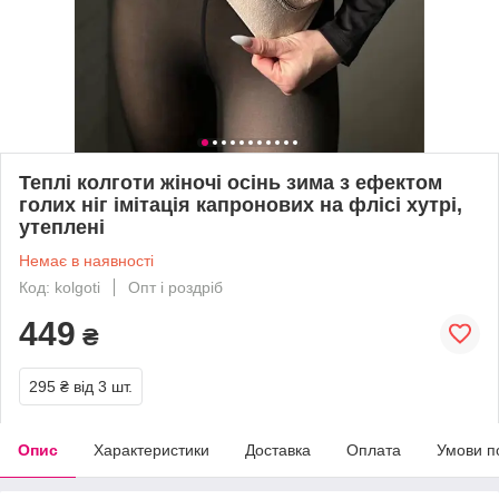
Теплі колготи жіночі осінь зима з ефектом
голих ніг імітація капронових на флісі хутрі,
утеплені
Немає в наявності
Код: kolgoti
Опт і роздріб
449
₴
295 ₴
від 3 шт.
Опис
Характеристики
Доставка
Оплата
Умови п