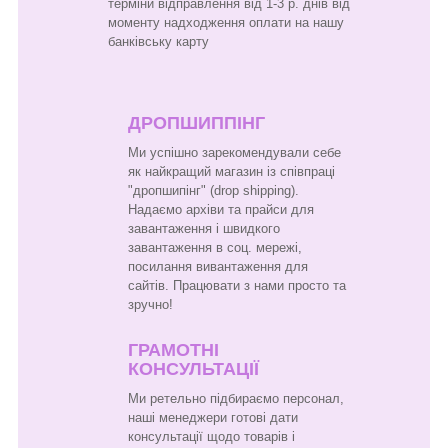
терміни відправлення від 1-3 р. днів від
моменту надходження оплати на нашу
банківську карту
ДРОПШИППІНГ
Ми успішно зарекомендували себе
як найкращий магазин із співпраці
"дропшипінг" (drop shipping).
Надаємо архіви та прайси для
завантаження і швидкого
завантаження в соц. мережі,
посилання вивантаження для
сайтів. Працювати з нами просто та
зручно!
ГРАМОТНІ
КОНСУЛЬТАЦІЇ
Ми ретельно підбираємо персонал,
наші менеджери готові дати
консультації щодо товарів і