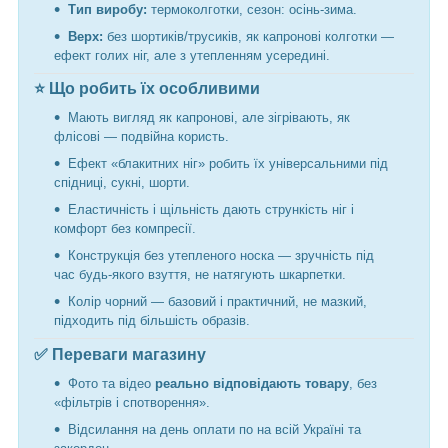
Тип виробу:
термоколготки, сезон: осінь-зима.
Верх:
без шортиків/трусиків, як капронові колготки —
ефект голих ніг, але з утепленням усередині.
⭐ Що робить їх особливими
Мають вигляд як капронові, але зігрівають, як
флісові — подвійна користь.
Ефект «блакитних ніг» робить їх універсальними під
спідниці, сукні, шорти.
Еластичність і щільність дають стрункість ніг і
комфорт без компресії.
Конструкція без утепленого носка — зручність під
час будь-якого взуття, не натягують шкарпетки.
Колір чорний — базовий і практичний, не мазкий,
підходить під більшість образів.
✅ Переваги магазину
Фото та відео
реально відповідають товару
, без
«фільтрів і спотворення».
Відсилання на день оплати по на всій Україні та