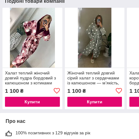
Подібні товари компанії
Халат теплий жіночий
Жіночий теплий довгий
Хала
довгий пудра бордовий з
сірий халат з сердечками
коро
капюшоном з котиками
із капюшоном — м’якість,
борд
що хочеться носити
капю
1 100
1 100
1 1
₴
₴
щодня
Купити
Купити
Про нас
100% позитивних з 129 відгуків за рік