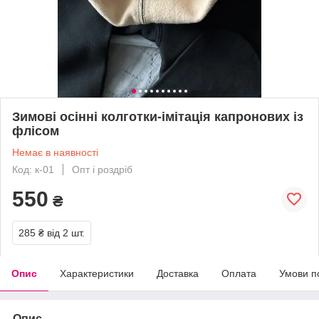
Зимові осінні колготки-імітація капронових із
флісом
Немає в наявності
Код: к-01
Опт і роздріб
550
₴
285 ₴
від 2 шт.
Опис
Характеристики
Доставка
Оплата
Умови п
Опис