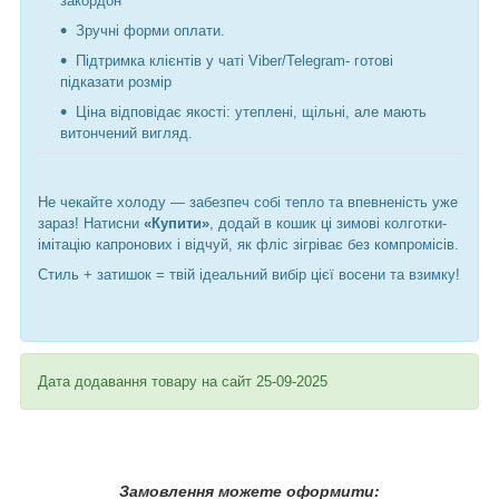
закордон
Зручні форми оплати.
Підтримка клієнтів у чаті Viber/Telegram- готові
підказати розмір
Ціна відповідає якості: утеплені, щільні, але мають
витончений вигляд.
Не чекайте холоду — забезпеч собі тепло та впевненість уже
зараз! Натисни
«Купити»
, додай в кошик ці зимові колготки-
імітацію капронових і відчуй, як фліс зігріває без компромісів.
Стиль + затишок = твій ідеальний вибір цієї восени та взимку!
Дата додавання товару на сайт 25-09-2025
Замовлення можете оформити: