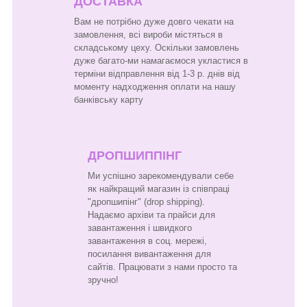
ДОСТАВКА
Вам не потрібно дуже довго чекати на
замовлення, всі вироби містяться в
складському цеху. Оскільки замовлень
дуже багато-ми намагаємося укластися в
терміни відправлення від 1-3 р. днів від
моменту надходження оплати на нашу
банківську карту
ДРОПШИППІНГ
Ми успішно зарекомендували себе
як найкращий магазин із співпраці
"дропшипінг" (drop shipping).
Надаємо архіви та прайси для
завантаження і швидкого
завантаження в соц. мережі,
посилання вивантаження для
сайтів. Працювати з нами просто та
зручно!