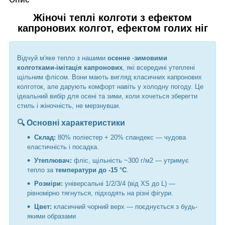
Жіночі теплі колготи з ефектом
капронових колгот, ефектом голих ніг
Відчуй м'яке тепло з нашими
осенне
-
зимовими
колготками-імітація капронових
, які всередині утеплені
щільним флісом. Вони мають вигляд класичних капронових
колготок, але дарують комфорт навіть у холодну погоду. Це
ідеальний вибір для осені та зими, коли хочеться зберегти
стиль і жіночність, не мерзнувши.
🔍 Основні характеристики
Склад:
80% поліестер + 20% спандекс — чудова
еластичність і посадка.
Утеплювач:
фліс, щільність ~300 г/м2 — утримує
тепло за
температури до -15 °C
.
Розміри:
універсальні 1/2/3/4 (від XS до L) —
рівномірно тягнуться, підходять на різні фігури.
Цвет:
класичний чорний верх — поєднується з будь-
якими образами