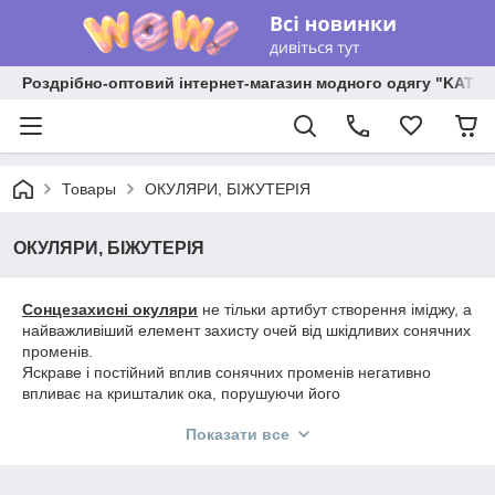
Роздрібно-оптовий інтернет-магазин модного одягу "KATR
Товары
ОКУЛЯРИ, БІЖУТЕРІЯ
ОКУЛЯРИ, БІЖУТЕРІЯ
Сонцезахисні окуляри
не тільки артибут створення іміджу, а
найважливіший елемент захисту очей від шкідливих сонячних
променів.
Яскраве і постійний вплив сонячних променів негативно
впливає на кришталик ока, порушуючи його
непосредстенную функцію.
Показати все
Тривале перебування на сонці стомлює очі і сприяє появі
зморшок "гусячі лапки".