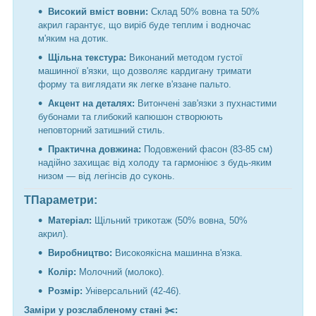
Високий вміст вовни:
Склад 50% вовна та 50%
акрил гарантує, що виріб буде теплим і водночас
м'яким на дотик.
Щільна текстура:
Виконаний методом густої
машинної в'язки, що дозволяє кардигану тримати
форму та виглядати як легке в'язане пальто.
Акцент на деталях:
Витончені зав'язки з пухнастими
бубонами та глибокий капюшон створюють
неповторний затишний стиль.
Практична довжина:
Подовжений фасон (83-85 см)
надійно захищає від холоду та гармоніює з будь-яким
низом — від легінсів до суконь.
ТПараметри:
Матеріал:
Щільний трикотаж (50% вовна, 50%
акрил).
Виробництво:
Високоякісна машинна в'язка.
Колір:
Молочний (молоко).
Розмір:
Універсальний (42-46).
Заміри у розслабленому стані ✂️: