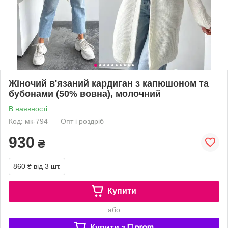
Жіночий в'язаний кардиган з капюшоном та
бубонами (50% вовна), молочний
В наявності
Код: мк-794
Опт і роздріб
930
₴
860 ₴
від 3 шт.
Купити
або
Купити з