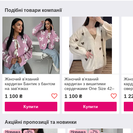
Подібні товари компанії
Жіночий в’язаний
Жіночий в’язаний
Жіно
кардиган Бантик з бантом
кардиган з вишитими
кард
на зав'язках
сердечками One Size 42–
овер
48
ромб
1 100
1 100
1 2
₴
₴
коль
Купити
Купити
Акційні пропозиції та новинки
Новинка
–9%
Новинка
–7%