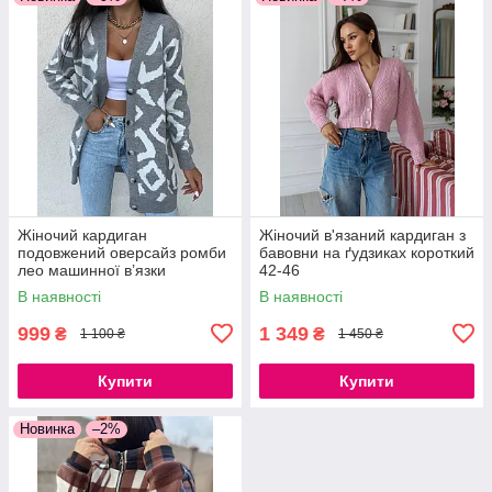
Жіночий кардиган
Жіночий в'язаний кардиган з
подовжений оверсайз ромби
бавовни на ґудзиках короткий
лео машинної в’язки
42-46
Туреччина теплий, розмір 42-
В наявності
В наявності
48
999
1 349
₴
₴
1 100 ₴
1 450 ₴
Купити
Купити
Новинка
–2%