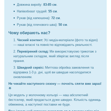
Довжина виробу:
83-85 см
.
Напівобхват грудей:
55 см
.
Рукав (від капюшона):
72 см
.
Рукав (від плечового шва):
50 см
.
Чому обирають нас?
Чесний контент:
Усі медіа-матеріали (фото та відео)
— наші власні та повністю відповідають реальності.
Перевірений склад:
Ми використовуємо трикотаж з
натуральним складом, який зберігає вигляд після
прання.
Швидкий сервіс:
Миттєва обробка замовлення та
відправка 1-3 р. дні, щоб ви швидше насолодилися
оновленням.
Не чекайте наступного сезону — почніть сяяти вже зараз!
🌟
Ця модель у молочному кольорі — наш абсолютний
бестселер, який продається дуже швидко. Кількість одиниць
обмежена, а наступної поставки не буде.