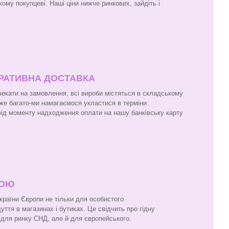
кому покупцеві. Наші ціни нижче ринкових, зайдіть і
ЕРАТИВНА ДОСТАВКА
чекати на замовлення, всі вироби містяться в складському
же багато-ми намагаємося укластися в терміни
 від моменту надходження оплати на нашу банківську карту
ПОЮ
 країни Європи не тільки для особистого
ття в магазинах і бутиках. Це свідчить про гідну
и для ринку СНД, але й для європейського.