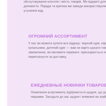
обслуговування клієнтів і якість товарів. Ми відкриті для
допомогти. Поради та критика ми завжди використовуєм
усунення вад.
ОГРОМНИЙ АССОРТИМЕНТ
У нас ви можете купити все відразу: верхній одяг, ка
купальники, дитячий одяг — вам не варто шукати то
замовлення, ви матимете переваги: прискорюється о
переплачуєте за доставку.
ЕЖЕДНЕВНЫЕ НОВИНКИ ТОВАРО
Оновлення асортименту відбувається щодня, що да
першими. Заходьте до нас щодня і впевнені ви зна