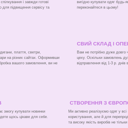
 спілкування і завжди готові
вигідно купувати одяг будь-я
о для підвищення сервісу та
переконайтеся в цьому!
СВИЙ СКЛАД І ОП
рдигани, плаття, светри,
Вам не потрібно дуже довго 
вари на різних сайтах. Оформивши
цеху. Оскільки замовлень ду
бробка вашого замовлення, ви не
відправлення від 1-3 р. днів
В
СТВОРЕННЯ З ЄВРО
є змогу купувати новинки
Ми активно реалізуємо одяг у всі
йдете щось цікаве для себе.
користування, але й для перепроду
та високу якість виробів не тільк