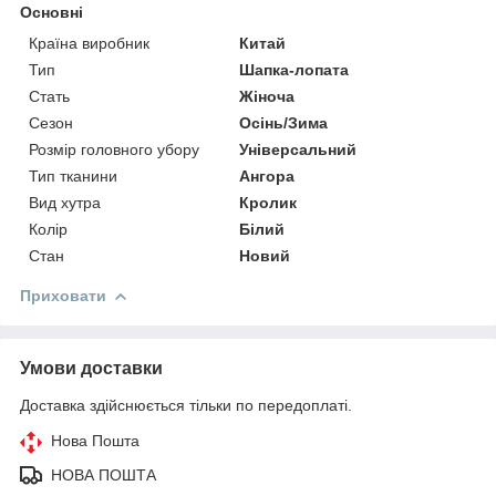
Основні
Країна виробник
Китай
Тип
Шапка-лопата
Стать
Жіноча
Сезон
Осінь/Зима
Розмір головного убору
Універсальний
Тип тканини
Ангора
Вид хутра
Кролик
Колір
Білий
Стан
Новий
Приховати
Умови доставки
Доставка здійснюється тільки по передоплаті.
Нова Пошта
НОВА ПОШТА