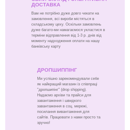
ДОСТАВКА
Вам не потрібно дуже довго чекати на
замовлення, всі вироби містяться в
складському цеху. Оскільки замовлень
дуже багато-ми намагаємося укластися в
терміни відправлення від 1-3 р. днів від
моменту надходження оплати на нашу
банківську карту
ДРОПШИППІНГ
Ми успішно зарекомендували себе
як найкращий магазин із співпраці
"дропшипінг" (drop shipping).
Надаємо архіви та прайси для
завантаження і швидкого
завантаження в соц. мережі,
посилання вивантаження для
сайтів. Працювати з нами просто та
зручно!