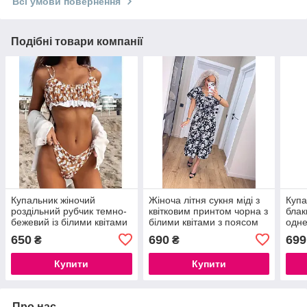
Всі умови повернення
Подібні товари компанії
Купальник жіночий
Жіноча літня сукня міді з
Купа
роздільний рубчик темно-
квітковим принтом чорна з
блак
бежевий із білими квітами
білими квітами з поясом
одне
великі розміри 48–52
650
690
699
₴
₴
Купити
Купити
Про нас