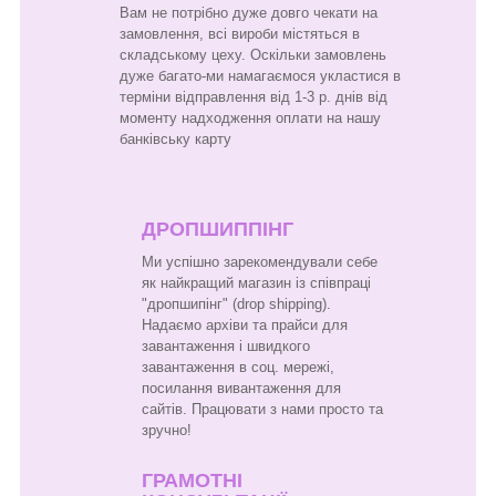
Вам не потрібно дуже довго чекати на
замовлення, всі вироби містяться в
складському цеху. Оскільки замовлень
дуже багато-ми намагаємося укластися в
терміни відправлення від 1-3 р. днів від
моменту надходження оплати на нашу
банківську карту
ДРОПШИППІНГ
Ми успішно зарекомендували себе
як найкращий магазин із співпраці
"дропшипінг" (drop shipping).
Надаємо архіви та прайси для
завантаження і швидкого
завантаження в соц. мережі,
посилання вивантаження для
сайтів. Працювати з нами просто та
зручно!
ГРАМОТНІ