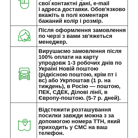
свої контактні дані, e-mail
і адреса доставки. Обов'язково
вкажіть в полі коментаря
бажаний колір і розмір.
Після оформлення замовлення
по черзі з вами зв'яжеться
менеджер.
Вирушаємо замовлення після
100% оплати на карту
упродовж 1-3 робочих днів по
Україні Новій поштою
(рідкісною поштою, крім пт і
вс) або Укрпоштав (1 р. на
тиждень), в Росію — поштою,
ПЕК, СДЕК, Ділові лінії, в
Європу-поштою. (5-7 р. дней).
Відстежити розташування
посилки завжди можна з за
допомогою номера ТТН, який
приходить у СМС на ваш
телефон.