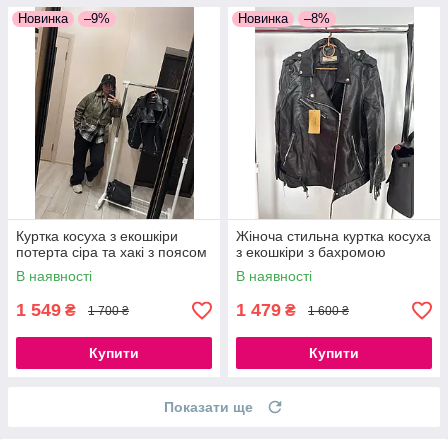
Новинка
–9%
Новинка
–8%
Куртка косуха з екошкіри
Жіноча стильна куртка косуха
потерта сіра та хакі з поясом
з екошкіри з бахромою
В наявності
В наявності
1 549
1 479
₴
₴
1 700 ₴
1 600 ₴
Купити
Купити
Показати ще