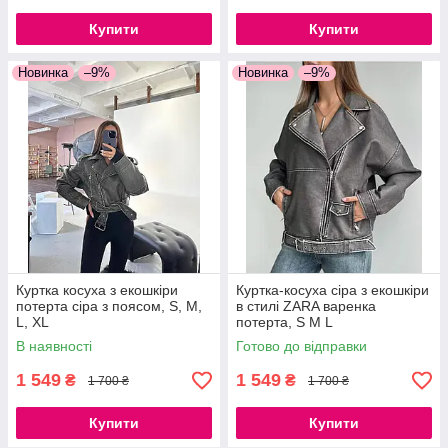
Купити
Купити
Новинка
–9%
Новинка
–9%
Куртка косуха з екошкіри
Куртка-косуха сіра з екошкіри
потерта сіра з поясом, S, M,
в стилі ZARA варенка
L, XL
потерта, S M L
В наявності
Готово до відправки
1 549
1 549
₴
₴
1 700 ₴
1 700 ₴
Купити
Купити