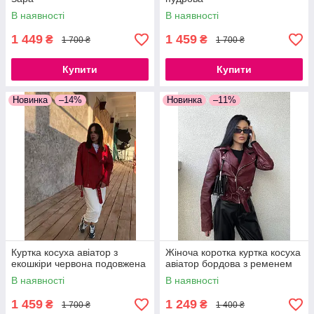
В наявності
В наявності
1 449
1 459
₴
₴
1 700 ₴
1 700 ₴
Купити
Купити
Новинка
–14%
Новинка
–11%
Куртка косуха авіатор з
Жіноча коротка куртка косуха
екошкіри червона подовжена
авіатор бордова з ременем
В наявності
В наявності
1 459
1 249
₴
₴
1 700 ₴
1 400 ₴