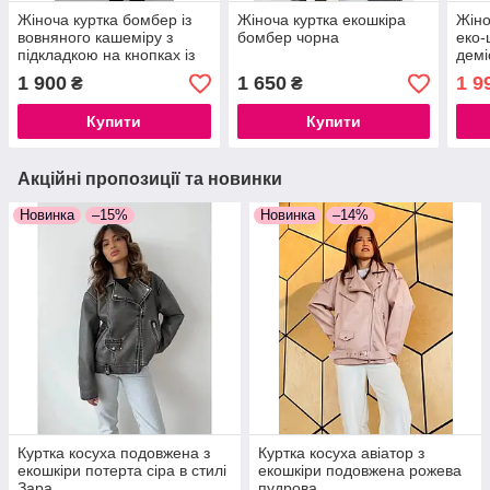
Жіноча куртка бомбер із
Жіноча куртка екошкіра
Жіно
вовняного кашеміру з
бомбер чорна
еко-
підкладкою на кнопках із
демі
кишенями та коміром,
овер
1 900
1 650
1 9
₴
₴
42/44, 46/48
екош
Купити
Купити
Акційні пропозиції та новинки
Новинка
–15%
Новинка
–14%
Куртка косуха подовжена з
Куртка косуха авіатор з
екошкіри потерта сіра в стилі
екошкіри подовжена рожева
Зара
пудрова