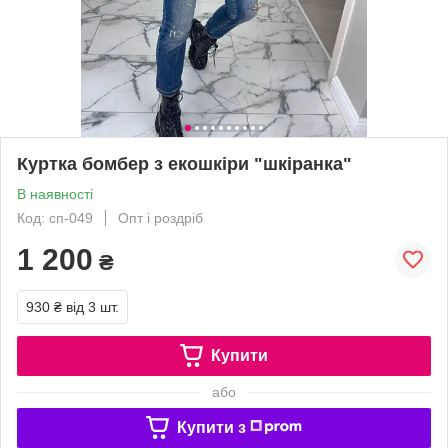
Куртка бомбер з екошкіри "шкіранка"
В наявності
Код: сп-049
Опт і роздріб
1 200
₴
930 ₴
від 3 шт.
Купити
або
Купити з