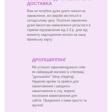
ДОСТАВКА
Вам не потрібно дуже довго чекати на
замовлення, всі вироби містяться в
складському цеху. Оскільки замовлень
дуже багато-ми намагаємося укластися в
терміни відправлення від 1-3 р. днів від
моменту надходження оплати на нашу
банківську карту
ДРОПШИППІНГ
Ми успішно зарекомендували себе
як найкращий магазин із співпраці
"дропшипінг" (drop shipping).
Надаємо архіви та прайси для
завантаження і швидкого
завантаження в соц. мережі,
посилання вивантаження для
сайтів. Працювати з нами просто та
зручно!