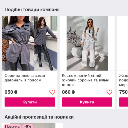
Подібні товари компанії
Сорочка жіноча замш
Костюм легкий літній
Жіно
діагональ із поясом
жіночий сорочка та вільні
подо
штани
мере
стил
650
860
750
₴
₴
футб
чорн
Купити
Купити
рож
Акційні пропозиції та новинки
Новинка
–9%