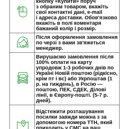
кнопку «Купити» поруч
з обраним товаром, вкажіть
свої контактні дані, e-mail
і адреса доставки. Обов'язково
вкажіть в полі коментаря
бажаний колір і розмір.
Після оформлення замовлення
по черзі з вами зв'яжеться
менеджер.
Вирушаємо замовлення після
100% оплати на карту
упродовж 1-3 робочих днів по
Україні Новій поштою (рідкісно,
крім пт і вс) або Укрпоштав (1
р. на тиждень), в Росію —
поштою, ПЕК, СДЕК, Ділові
лінії, в Європу-пошті. (5-7 р.
дней).
Відстежити розташування
посилки завжди можна з за
допомогою номера ТТН, який
приходить у СМС на ваш