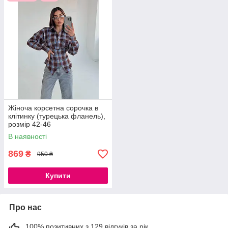
Жіноча корсетна сорочка в
клітинку (турецька фланель),
розмір 42-46
В наявності
869
₴
950 ₴
Купити
Про нас
100% позитивних з 129 відгуків за рік