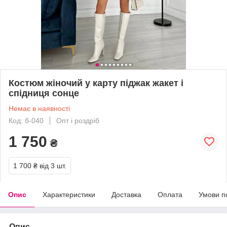
Костюм жіночий у карту піджак жакет і
спідниця сонце
Немає в наявності
Код: б-040
Опт і роздріб
1 750
₴
1 700 ₴
від 3 шт.
Опис
Характеристики
Доставка
Оплата
Умови п
Опис