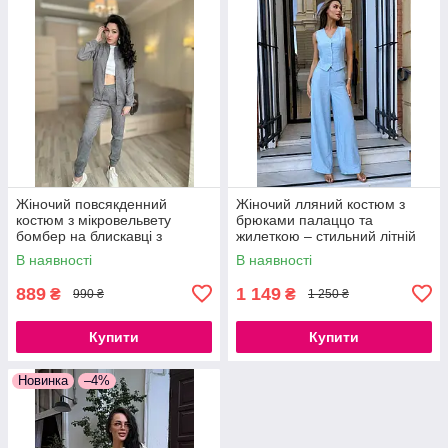
Жіночий повсякденний
Жіночий лляний костюм з
костюм з мікровельвету
брюками палаццо та
бомбер на блискавці з
жилеткою – стильний літній
джогерами стильний
костюм із жатого льону 42/44,
В наявності
В наявності
комплект, розміри 42–52
46/48
889
1 149
₴
₴
990 ₴
1 250 ₴
Купити
Купити
Новинка
–4%