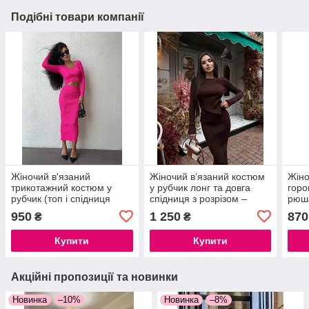
Подібні товари компанії
Жіночий в'язаний
Жіночий в’язаний костюм
Жіно
трикотажний костюм у
у рубчик лонг та довга
горо
рубчик (топ і спідниця
спідниця з розрізом –
рюша
міді), зелений, малиновий,
стиль, комфорт і турецька
сон
950
1 250
870
₴
₴
Туреччина.
якість для ідеального
образу
Купити
Купити
Акційні пропозиції та новинки
Новинка
–10%
Новинка
–8%