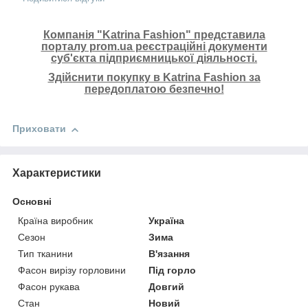
Компанія "Katrina Fashion" представила
порталу prom.ua реєстраційні документи
суб'єкта підприємницької діяльності.
Здійснити покупку в Katrina Fashion за
передоплатою безпечно!
Приховати
Характеристики
Основні
Країна виробник
Україна
Сезон
Зима
Тип тканини
В'язання
Фасон вирізу горловини
Під горло
Фасон рукава
Довгий
Стан
Новий