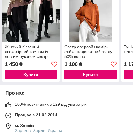
Жіночий в'язаний
Светр оверсайз комір-
Туні
двоколірний костюм із
стійка подовжений ззаду
тепл
довгим рукавом светр
50% вовна
штани — Туреччина,
1 450
1 100
1 1
₴
₴
універсальний розмір 42-
46
Купити
Купити
Про нас
100% позитивних з 129 відгуків за рік
Працює з 21.02.2014
м. Харків
Харьков, Харків, Україна