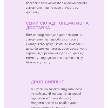
переваги: прискорюється обробка вашого
замовлення, ви не переплачуєте за
доставку.
СВИЙ СКЛАД І ОПЕРАТИВНА
ДОСТАВКА
Вам не потрібно дуже довго чекати на
замовлення, всі вироби містяться в
складському цеху. Оскільки замовлень
дуже багато-ми намагаємося укластися в
терміни відправлення від 1-3 р. днів від
моменту надходження оплати на нашу
банківську карту
ДРОПШИППІНГ
Ми успішно зарекомендували себе
як найкращий магазин із співпраці
"дропшипінг" (drop shipping).
Надаємо архіви та прайси для
завантаження і швидкого