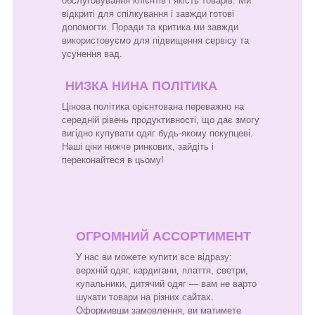
обслуговування клієнтів і якість товарів. Ми
відкриті для спілкування і завжди готові
допомогти. Поради та критика ми завжди
використовуємо для підвищення сервісу та
усунення вад.
НИЗКА НИНА ПОЛІТИКА
Цінова політика орієнтована переважно на
середній рівень продуктивності, що дає змогу
вигідно купувати одяг будь-якому покупцеві.
Наші ціни нижче ринкових, зайдіть і
переконайтеся в цьому!
ОГРОМНИЙ АССОРТИМЕНТ
У нас ви можете купити все відразу:
верхній одяг, кардигани, плаття, светри,
купальники, дитячий одяг — вам не варто
шукати товари на різних сайтах.
Оформивши замовлення, ви матимете