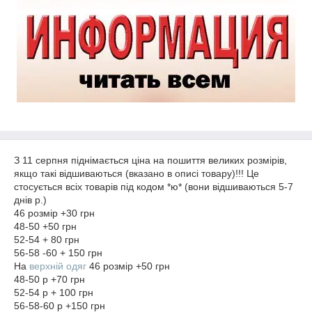
З 11 серпня піднімається ціна на пошиття великих розмірів,
якщо такі відшиваються (вказано в описі товару)!!! Це
стосується всіх товарів під кодом *ю* (вони відшиваються 5-7
днів р.)
46 розмір +30 грн
48-50 +50 грн
52-54 + 80 грн
56-58 -60 + 150 грн
На
верхній одяг
46 розмір +50 грн
48-50 р +70 грн
52-54 р + 100 грн
56-58-60 р +150 грн