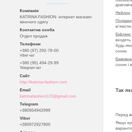
довговіч
Нейлон
KATRINA FASHION- інтернет магазин
Поліамі
жіночого одягу
м'якістю
Біфлекс
Отдел продаж
входять:
будь-яко
+380 (97) 292-78-00
сохне.
Viber чат
Бавовна
+380 (95) 494-29-99
сохне і 
Telegram чат
http://katrina-fashion.com
Так як
katrinafashion123@gmail.com
+380954942999
Перед в
Якщо ку
+380972927800
варіанто