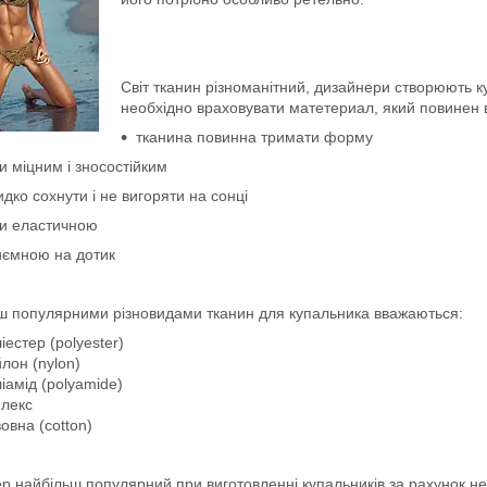
Світ тканин різноманітний, дизайнери створюють ку
необхідно враховувати матетериал, який повинен
тканина повинна тримати форму
и міцним і зносостійким
дко сохнути і не вигоряти на сонці
ти еластичною
иємною на дотик
ш популярними різновидами тканин для купальника вважаються:
іестер (polyester)
лон (nylon)
іамід (polyamide)
флекс
овна (cotton)
ер
найбільш популярний при виготовленні купальників за рахунок не 