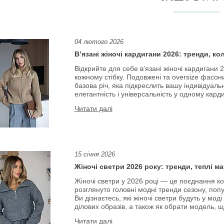
04 лютого 2026
В’язані жіночі кардигани 2026: тренди, к
Відкрийте для себе в’язані жіночі кардигани
кожному стібку. Подовжені та oversize фасони
базова річ, яка підкреслить вашу індивідуаль
елегантність і універсальність у одному карди
15 січня 2026
Жіночі светри 2026 року: тренди, теплі м
Жіночі светри у 2026 році — це поєднання ко
розглянуто головні модні тренди сезону, поп
Ви дізнаєтесь, які жіночі светри будуть у мод
ділових образів, а також як обрати модель,