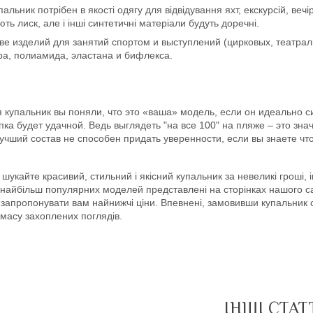
альник потрібен в якості одягу для відвідування яхт, екскурсій, вечі
ть лиск, але і інші синтетичні матеріали будуть доречні.
тве изделий для занятий спортом и выступлений (цирковых, театра
ра, полиамида, эластана и бифлекса.
 купальник вы поняли, что это «ваша» модель, если он идеально с
пка будет удачной. Ведь выглядеть "на все 100" на пляже – это зна
учший состав не способен придать уверенности, если вы знаете что
шукайте красивий, стильний і якісний купальник за невеликі гроші, 
 найбільш популярних моделей представлені на сторінках нашого 
апропонувати вам найнижчі ціни. Впевнені, замовивши купальник он
масу захоплених поглядів.
ІНШІ СТАТ