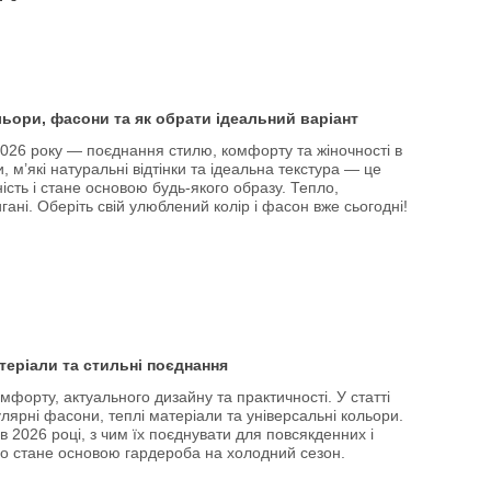
ольори, фасони та як обрати ідеальний варіант
 2026 року — поєднання стилю, комфорту та жіночності в
, м’які натуральні відтінки та ідеальна текстура — це
ність і стане основою будь-якого образу. Тепло,
гані. Оберіть свій улюблений колір і фасон вже сьогодні!
атеріали та стильні поєднання
мфорту, актуального дизайну та практичності. У статті
улярні фасони, теплі матеріали та універсальні кольори.
і в 2026 році, з чим їх поєднувати для повсякденних і
 що стане основою гардероба на холодний сезон.