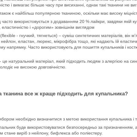
ністю і вимагає більше часу при висиханні, однак такі тканини не ви
також є найбільш популярною тканиною, оскільки має високу міцніст
д
часто використовується з додаванням 20 % лайкри, завдяки якій к
, еластичністю і «дорогим» зовнішнім виглядом
(flexible - гнучкий, тягнеться) – суміш синтетичних матеріалів, він 
 нейлон, еластан, люрекс, мікрофібра тощо, які надають їй еластичн
му напрямку. Часто використовують для пошиття купальників і кост
- це натуральний матеріал, який підходить людям з алергією на син
володіє не високою довговічністю.
а тканина все ж краще підходить для купальника?
ибором необхідно визначитися з метою використання купальника і т
пальник буде використовуватися безпосередньо за призначенням, а 
м стане виріб з нейлону, бифлекса або поліестеру.