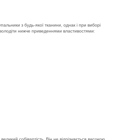
пальники з будь-якої тканини, однак і при виборі
 володіти нижче приведеннями властивостями:
великий собівартість. Він не відрізняється високою