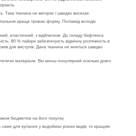
горають.
ь. Така тканина не вигоряє і швидко висихає.
упальник краще тримає форму. Поліамід володіє
м'який, еластичний, з відблиском. До складу бифлекса
ість. 80 % лайкри забезпечують відмінну розтяжність в
юмів для виступів. Дана тканина не мнеться швидко
тетичні матеріали. Він менш популярний оскільки довго
акож бюджетом на його покупку.
саме для купання у водоймах різних видів, то кращим