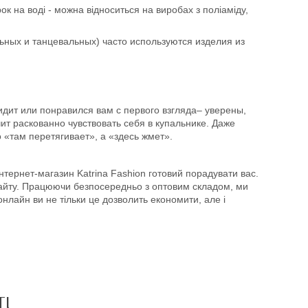
рок на воді - можна відноситься на виробах з поліаміду,
льных и танцевальных) часто используются изделия из
идит или понравился вам с первого взгляда– уверены,
чит раскованно чувствовать себя в купальнике. Даже
 «там перетягивает», а «здесь жмет».
інтернет-магазин Katrina Fashion готовий порадувати вас.
сайту. Працюючи безпосередньо з оптовим складом, ми
лайн ви не тільки це дозволить економити, але і
ТІ