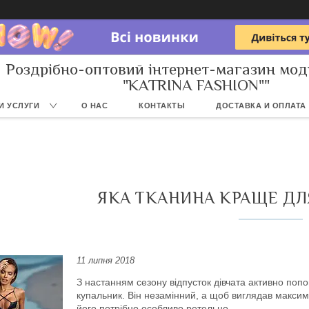
Роздрібно-оптовий інтернет-магазин мод
"KATRINA FASHION""
И УСЛУГИ
О НАС
КОНТАКТЫ
ДОСТАВКА И ОПЛАТА
ЯКА ТКАНИНА КРАЩЕ ДЛ
11 липня 2018
З настанням сезону відпусток дівчата активно поп
купальник. Він незамінний, а щоб виглядав максим
його потрібно особливо ретельно.