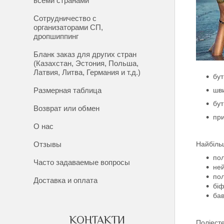
всеми странами
Сотрудничество с
организаторами СП,
дропшиппинг
Бланк заказ для других стран
(Казахстан, Эстония, Польша,
Латвия, Литва, Германия и т.д.)
бут
Размерная таблица
шви
бу
Возврат или обмен
пр
О нас
Отзывы
Найбіль
пол
Часто задаваемые вопросы
ней
пол
Доставка и оплата
бі
бав
КОНТАКТИ
Поліест