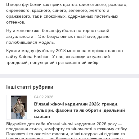
В моде футболки как ярких цветов: фиолетового, розового,
сиреневого, красного, синего, зеленого, желтого и
оранжевого, так и спокойных, сдержанных пастельных
оттенков.
Ну и конечно же, белая футболка не теряет своей
актуальности . Это безусловных must-have, давно
полюбившаяся модель.
Купити модну футболку 2018 можна на сторінках нашого
сайту Katrina Fashion. У нас, як завжди актуальний
трендовий, популярний і різноманітний вибір.
Інші статті рубрики
04.02.2026
В’язані жіночі кардигани 2026: тренди,
кольори, фасони та як обрати ідеальний
варіант
Відкрийте для себе в’язані жіночі кардигани 2026 року —
поєднання стилю, комфорту та жіночності в кожному стібку.
Подовжені та oversize фасони, м’які натуральні відтінки та
ідеальна текстура — це базова річ, яка підкреслить вашу