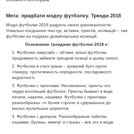
Мета: придбати модну футболку. Тренди 2018
Модні футболки 2018 радують своєю різноманітністю.
Унікальні поєднання текстур, вставок, принтів, аплікацій – такі
футболки на подумах дизайнерських колекцій.
Основними трендами футболки 2018 є:
Футболки оверсайз – об'ємні, вільні футболки
продовжують займати трендові позиції в цьому сезоні.
Футболки в стилі гранж – зухвалий бунт проти
гламуру, протилежність опрядности, послідовності,
акуратності.
Футболки с принтами. Несомненно, принты это
лидер коллекций футболок. Принты бывают в виде
печати, накатки, нашивки. Футболки с принтами
разнообразны: от более строгих и сдержанных до
милых мультяшые шпринтов.
Футболки с декором. Разнообразные пайетки,
нашивки, бусины, жемчуг и стразы – все это в моде.