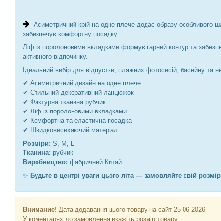
Асиметричний крій на одне плече додає образу особливого ш
забезпечує комфортну посадку.
Ліф із поролоновими вкладками формує гарний контур та забезпе
активного відпочинку.
Ідеальний вибір для відпустки, пляжних фотосесій, басейну та нез
✔ Асиметричний дизайн на одне плече
✔ Стильний декоративний ланцюжок
✔ Фактурна тканина рубчик
✔ Ліф із поролоновими вкладками
✔ Комфортна та еластична посадка
✔ Швидковисихаючий матеріал
Розміри:
S, M, L
Тканина:
рубчик
Виробництво:
фабричний Китай
✨
Будьте в центрі уваги цього літа — замовляйте свій розмір
Внимание!
Дата додавання цього товару на сайт 25-06-2026
У коментарях до замовлення вкажіть розмір товару