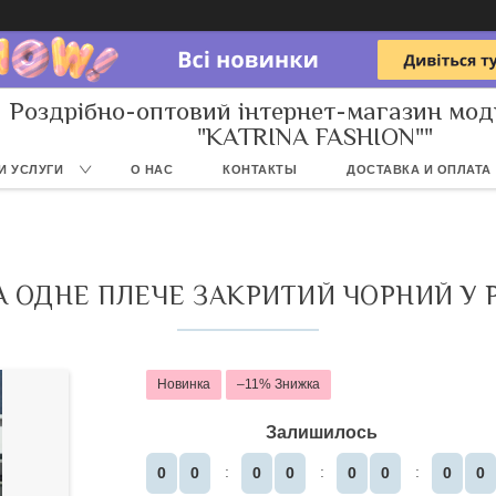
Роздрібно-оптовий інтернет-магазин мод
"KATRINA FASHION""
И УСЛУГИ
О НАС
КОНТАКТЫ
ДОСТАВКА И ОПЛАТА
 ОДНЕ ПЛЕЧЕ ЗАКРИТИЙ ЧОРНИЙ У РУ
Новинка
–11%
Залишилось
0
0
0
0
0
0
0
0