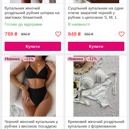
Купальник жіночий
Суцільний купальник на одне
роздільний рубчик шторка на
плече закритий чорний у
зав'язках блакитний,
рубчик з цепочкою S, M, L
бузковий, чорний S, M, L
Готово до відправки
В наявності
789
849
₴
₴
890 ₴
950 ₴
Купити
Купити
Новинка
–11%
Новинка
–11%
Чорний жіночий купальник у
Кремовий жіночий роздільний
рубчик з високою посадкою
купальник з формованою