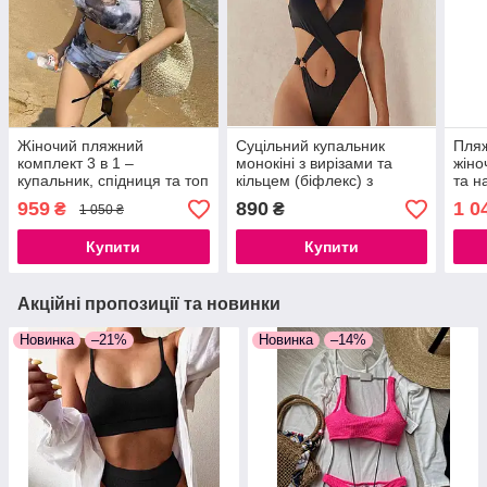
Жіночий пляжний
Суцільний купальник
Пляж
комплект 3 в 1 –
монокіні з вирізами та
жіно
купальник, спідниця та топ
кільцем (біфлекс) з
та н
- футболка з принтом
переплетінням, розміри S,
959
890
1 0
₴
₴
1 050 ₴
мармур S-L
M, L
Купити
Купити
Акційні пропозиції та новинки
Новинка
–21%
Новинка
–14%