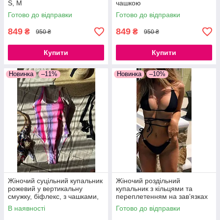
S, M
чашкою
Готово до відправки
Готово до відправки
849
849
₴
₴
950 ₴
950 ₴
Купити
Купити
Новинка
–11%
Новинка
–10%
Жіночий суцільний купальник
Жіночий роздільний
рожевий у вертикальну
купальник з кільцями та
смужку, біфлекс, з чашками,
переплетенням на зав’язках
S, M
чорний бікіні з поролоновими
В наявності
Готово до відправки
вкладками S, M, L