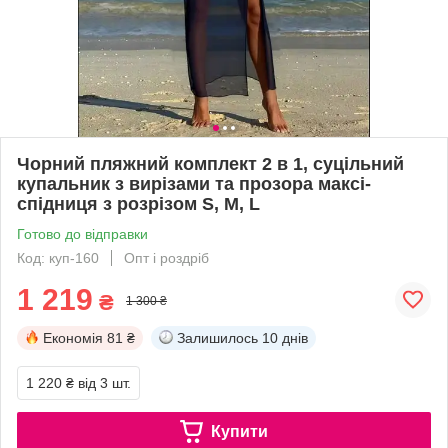
Чорний пляжний комплект 2 в 1, суцільний
купальник з вирізами та прозора максі-
спідниця з розрізом S, M, L
Готово до відправки
Код: куп-160
Опт і роздріб
1 219
₴
1 300 ₴
Економія
81 ₴
Залишилось
10 днів
1 220 ₴
від 3 шт.
Купити