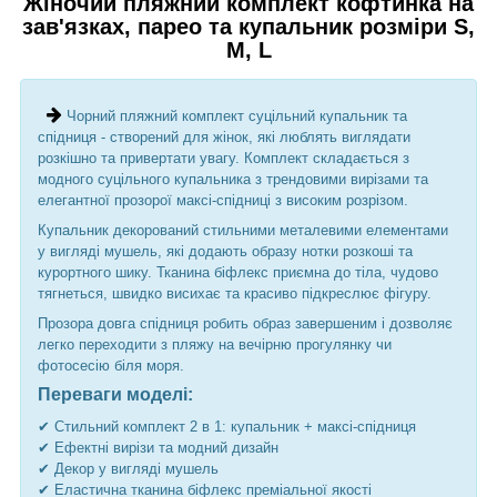
Жіночий пляжний комплект кофтинка на
зав'язках, парео та купальник розміри S,
M, L
Чорний пляжний комплект суцільний купальник та
спідниця - створений для жінок, які люблять виглядати
розкішно та привертати увагу. Комплект складається з
модного суцільного купальника з трендовими вирізами та
елегантної прозорої максі-спідниці з високим розрізом.
Купальник декорований стильними металевими елементами
у вигляді мушель, які додають образу нотки розкоші та
курортного шику. Тканина біфлекс приємна до тіла, чудово
тягнеться, швидко висихає та красиво підкреслює фігуру.
Прозора довга спідниця робить образ завершеним і дозволяє
легко переходити з пляжу на вечірню прогулянку чи
фотосесію біля моря.
Переваги моделі:
✔ Стильний комплект 2 в 1: купальник + максі-спідниця
✔ Ефектні вирізи та модний дизайн
✔ Декор у вигляді мушель
✔ Еластична тканина біфлекс преміальної якості