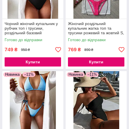
Чорний жіночий купальник у
Жіночий роздільний
рубчик топ і трусики,
купальник жатка топ та
роздільний базовий
трусики рожевий та жовтий S,
купальник S, M
M, L
Готово до відправки
Готово до відправки
749
769
₴
₴
950 ₴
890 ₴
Купити
Купити
Новинка
–11%
Новинка
–11%