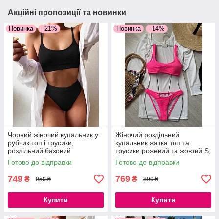
Акційні пропозиції та новинки
Новинка
–21%
Новинка
–14%
Чорний жіночий купальник у
Жіночий роздільний
рубчик топ і трусики,
купальник жатка топ та
роздільний базовий
трусики рожевий та жовтий S,
купальник S, M
M, L
Готово до відправки
Готово до відправки
749
769
₴
₴
950 ₴
890 ₴
Купити
Купити