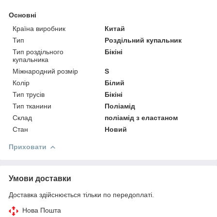
Основні
Країна виробник
Китай
Тип
Роздільний купальник
Тип роздільного
Бікіні
купальника
Міжнародний розмір
S
Колір
Білий
Тип трусів
Бікіні
Тип тканини
Поліамід
Склад
поліамід з еластаном
Стан
Новий
Приховати
Умови доставки
Доставка здійснюється тільки по передоплаті.
Нова Пошта