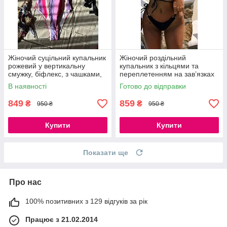
Жіночий суцільний купальник
Жіночий роздільний
рожевий у вертикальну
купальник з кільцями та
смужку, біфлекс, з чашками,
переплетенням на зав’язках
S, M
чорний бікіні з поролоновими
В наявності
Готово до відправки
вкладками S, M, L
849
859
₴
₴
950 ₴
950 ₴
Купити
Купити
Показати ще
Про нас
100% позитивних з 129 відгуків за рік
Працює з 21.02.2014