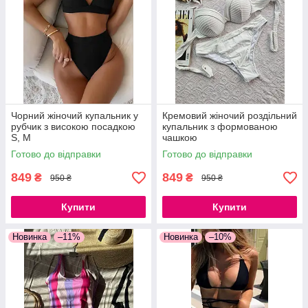
Чорний жіночий купальник у
Кремовий жіночий роздільний
рубчик з високою посадкою
купальник з формованою
S, M
чашкою
Готово до відправки
Готово до відправки
849
849
₴
₴
950 ₴
950 ₴
Купити
Купити
Новинка
–11%
Новинка
–10%