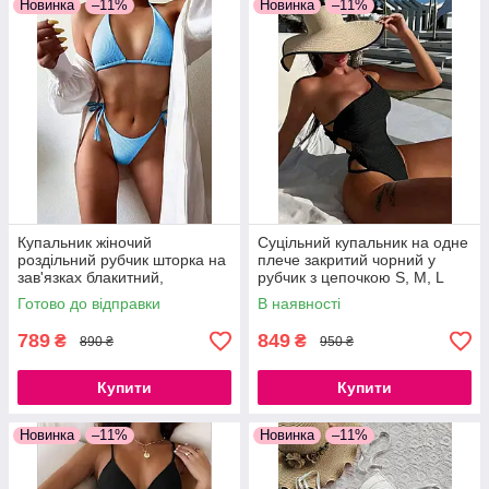
Новинка
–11%
Новинка
–11%
Купальник жіночий
Суцільний купальник на одне
роздільний рубчик шторка на
плече закритий чорний у
зав'язках блакитний,
рубчик з цепочкою S, M, L
бузковий, чорний S, M, L
Готово до відправки
В наявності
789
849
₴
₴
890 ₴
950 ₴
Купити
Купити
Новинка
–11%
Новинка
–11%