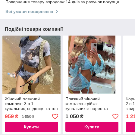
Повернення товару впродовж 14 днів за рахунок покупця
Всі умови повернення
Подібні товари компанії
Жіночий пляжний
Пляжний жіночий
Чорн
комплект 3 в 1 –
комплект-трійка:
2 в 
купальник, спідниця та топ
купальник із парео та
з ви
- футболка з принтом
кофтой жіночий рубчик із
макс
959
1 050
1 2
₴
₴
1 050 ₴
мармур S-L
поролоновими вставками
S, M
Купити
Купити