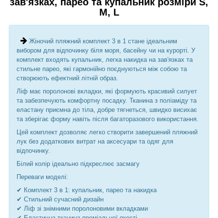
зав'язках, парео та купальник розміри S,
M, L
Жіночий пляжний комплект 3 в 1 стане ідеальним
вибором для відпочинку біля моря, басейну чи на курорті. У
комплект входять купальник, легка накидка на зав'язках та
стильне парео, які гармонійно поєднуються між собою та
створюють ефектний літній образ.
Ліф має поролонові вкладки, які формують красивий силует
та забезпечують комфортну посадку. Тканина з поліаміду та
еластану приємна до тіла, добре тягнеться, швидко висихає
та зберігає форму навіть після багаторазового використання.
Цей комплект дозволяє легко створити завершений пляжний
лук без додаткових витрат на аксесуари та одяг для
відпочинку.
Білий колір ідеально підкреслює засмагу
Переваги моделі:
✔ Комплект 3 в 1: купальник, парео та накидка
✔ Стильний сучасний дизайн
✔ Ліф зі знімними поролоновими вкладками
✔ Еластична тканина преміальної якості