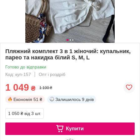
Пляжний комплект 3 в 1 жіночий: купальник,
парео та накидка білий S, M, L
Готово до відправки
Код: куп-157
Опт і роздріб
1 049
₴
1 100 ₴
Економія
51 ₴
Залишилось
9 днів
1 050 ₴
від 3 шт.
Купити
або