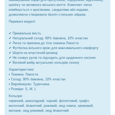
шопінгу чи активного міського життя. Комплект легко
комбінується з кросівками, сандалями або кедами,
дозволяючи створювати безліч стильних образів.
Переваги моделі:
✔ Преміальна якість
✔ Натуральний склад: 90% бавовна, 10% еластан
✔ Легка та приємна до тіла тканина Лакоста
✔ Футболка вільного крою для максимального комфорту
✔ Шорти на еластичній резинці
✔ Не сковує рухів та підходить для щоденного носіння
✔ Великий вибір актуальних кольорів сезону
Характеристики:
• Тканина: Лакоста
• Склад: 90% бавовна, 10% еластан
• Виробництво: Туреччина
• Розміри: S, M, L
Кольори:
червоний, шоколадний, чорний, фіолетовий, графіт,
молочний, блакитний, рожевий, нюд лимон, кремовий,
меланж, нюд рожевий, нюд блакитний.