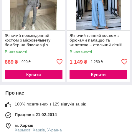
Жіночий повсякденний
Жіночий лляний костюм з
костюм з мікровельвету
брюками палаццо та
бомбер на блискавці з
жилеткою – стильний літній
джогерами стильний
костюм із жатого льону 42/44,
В наявності
В наявності
комплект, розміри 42–52
46/48
889
1 149
₴
₴
990 ₴
1 250 ₴
Купити
Купити
Про нас
100% позитивних з 129 відгуків за рік
Працює з 21.02.2014
м. Харків
Харьков, Харків, Україна