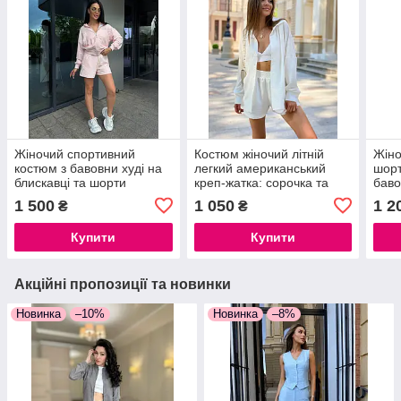
Жіночий спортивний
Костюм жіночий літній
Жіно
костюм з бавовни худі на
легкий американський
шорт
блискавці та шорти
креп-жатка: сорочка та
баво
оверсайз S, M, L
шорти молочний білий і
1 500
1 050
1 2
₴
₴
малиновий
Купити
Купити
Акційні пропозиції та новинки
Новинка
–10%
Новинка
–8%