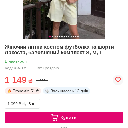
Жіночий літній костюм футболка та шорти
Лакоста, бавовняний комплект S, M, L
В наявності
Код: ам-039
Опт і роздріб
1 149
₴
1 200 ₴
Економія
51 ₴
Залишилось
12 днів
1 099 ₴
від 3 шт.
Купити
або