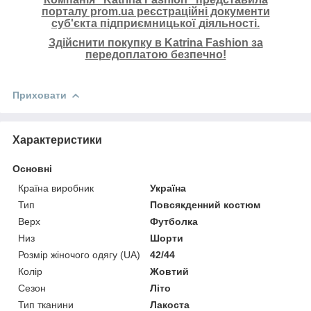
порталу prom.ua реєстраційні документи
суб'єкта підприємницької діяльності.
Здійснити покупку в Katrina Fashion за
передоплатою безпечно!
Приховати
Характеристики
Основні
Країна виробник
Україна
Тип
Повсякденний костюм
Верх
Футболка
Низ
Шорти
Розмір жіночого одягу (UA)
42/44
Колір
Жовтий
Сезон
Літо
Тип тканини
Лакоста