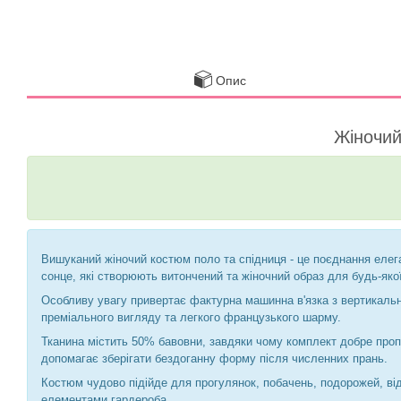
Опис
Жіночий
Вишуканий жіночий костюм поло та спідниця - це поєднання елега
сонце, які створюють витончений та жіночний образ для будь-якої
Особливу увагу привертає фактурна машинна в'язка з вертикальним
преміального вигляду та легкого французького шарму.
Тканина містить 50% бавовни, завдяки чому комплект добре пропу
допомагає зберігати бездоганну форму після численних прань.
Костюм чудово підійде для прогулянок, побачень, подорожей, від
елементами гардероба.