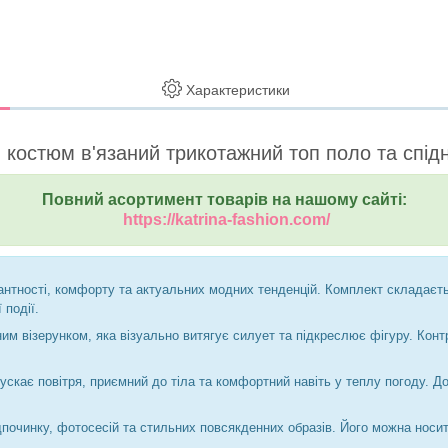
Характеристики
 костюм в'язаний трикотажний топ поло та спідн
Повний асортимент товарів на нашому сайті:
https://katrina-fashion.com/
нтності, комфорту та актуальних модних тенденцій. Комплект складається
 події.
 візерунком, яка візуально витягує силует та підкреслює фігуру. Контра
скає повітря, приємний до тіла та комфортний навіть у теплу погоду. До
починку, фотосесій та стильних повсякденних образів. Його можна носити