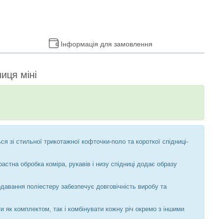
Інформація для замовлення
иця міні
 зі стильної трикотажної кофточки-поло та короткої спідниці-
стна обробка коміра, рукавів і низу спідниці додає образу
давання поліестеру забезпечує довговічність виробу та
 як комплектом, так і комбінувати кожну річ окремо з іншими