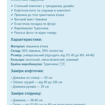
✔ Стильний комплект у трендовому дизайні
✔ Кофточка-поло та спідниця в комплекті
✔ Приємна до тіла трикотажна в'язка
✔ Високий вміст бавовни
✔ Еластична посадка по фігурі
✔ Виробництво Туреччина
✔ Реальні фото та відео товару
Характеристики:
Матеріал:
машинна в'язка
Склад:
50% бавовна, 50% поліестер
Розмір:
універсальний (підходить від XS 40 до M/L 44-46)
Кольори:
молочний, ніжно-блакитний, рожевий
Країна виробництва:
Туреччина 🇹🇷
Заміри кофточки:
▫️ Довжина по спинці — 50 см
▫️ Обхват грудей — від 80 до 100 см
▫️ Довжина рукава — 25 см
Заміри спідниці:
▫️ Довжина — 38-40 см
▫️ Талія — від 52-55 см до 80 см (еластична резинка)