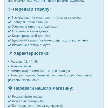
або окремо поєднувати з іншими речами гардероба.
✨ Переваги товару:
✔️ Натуральна тканина льон — легка та дихаюча
✔️ Трендові штани палаццо
✔️ Укорочена жилетка з ґудзиками
✔️ Стильний костюм двійка
✔️ Комфортний крій для літа
✔️ Ідеальний варіант на кожен день та для відпочинку
✔️ Візуально витягує силует
📌 Характеристики:
▪️ Розміри: 42, 44, 46
▪️ Тканина: льон
▪️ Комплектація: жилетка + штани палаццо
▪️ Кольори: чорний, бежевий, молочний, сірий, блакитний,
рожевий, коричневий
💎 Переваги нашого магазину:
✔️ Реальні фото товару
✔️ Актуальні тренди 2026
✔️ Контроль якості перед відправкою