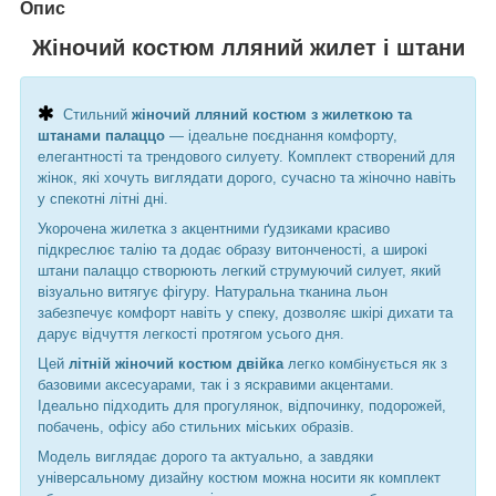
Опис
Жіночий костюм лляний жилет і штани
Стильний
жіночий лляний костюм з жилеткою та
штанами палаццо
— ідеальне поєднання комфорту,
елегантності та трендового силуету. Комплект створений для
жінок, які хочуть виглядати дорого, сучасно та жіночно навіть
у спекотні літні дні.
Укорочена жилетка з акцентними ґудзиками красиво
підкреслює талію та додає образу витонченості, а широкі
штани палаццо створюють легкий струмуючий силует, який
візуально витягує фігуру. Натуральна тканина льон
забезпечує комфорт навіть у спеку, дозволяє шкірі дихати та
дарує відчуття легкості протягом усього дня.
Цей
літній жіночий костюм двійка
легко комбінується як з
базовими аксесуарами, так і з яскравими акцентами.
Ідеально підходить для прогулянок, відпочинку, подорожей,
побачень, офісу або стильних міських образів.
Модель виглядає дорого та актуально, а завдяки
універсальному дизайну костюм можна носити як комплект