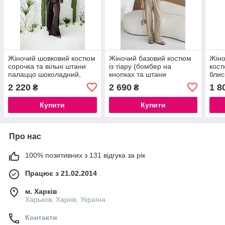
Жіночий шовковий костюм
Жіночий базовий костюм
Жіно
сорочка та вільні штани
із тіару (бомбер на
кост
палаццо шоколадний,
кнопках та штани
блис
чорний, молочний,
палаццо), розміри 42-44,
стій
2 220
2 690
1 8
₴
₴
розміри 42/44, 46/48
46-48
шта
Купити
Купити
Про нас
100% позитивних з 131 відгука за рік
Працює з 21.02.2014
м. Харків
Харьков, Харків, Україна
Контакти