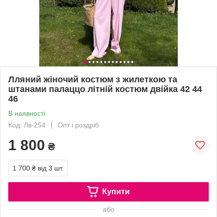
Лляний жіночий костюм з жилеткою та
штанами палаццо літній костюм двійка 42 44
46
В наявності
Код: Лв-254
Опт і роздріб
1 800
₴
1 700 ₴
від 3 шт.
Купити
або