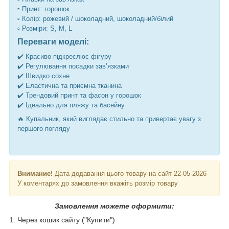
▫️ Принт: горошок
▫️ Колір: рожевий / шоколадний, шоколадний/білий
▫️ Розміри: S, M, L
Переваги моделі:
✔️ Красиво підкреслює фігуру
✔️ Регулювання посадки зав’язками
✔️ Швидко сохне
✔️ Еластична та приємна тканина
✔️ Трендовий принт та фасон у горошок
✔️ Ідеально для пляжу та басейну
🔥 Купальник, який виглядає стильно та привертає увагу з
першого погляду
Внимание!
Дата додавання цього товару на сайт 22-05-2026
У коментарях до замовлення вкажіть розмір товару
Замовлення можете оформити:
1. Через кошик сайту ("Купити")