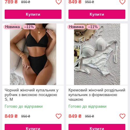
789
849
₴
₴
890 ₴
950 ₴
Купити
Купити
Новинка
–11%
Новинка
–11%
Чорний жіночий купальник у
Кремовий жіночий роздільний
рубчик з високою посадкою
купальник з формованою
S, M
чашкою
Готово до відправки
Готово до відправки
849
849
₴
₴
950 ₴
950 ₴
Купити
Купити