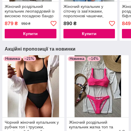
Жіночий роздільний
Жіночий купальник у
Жін
купальник леопардовий із
сіточку із зав'язками,
розд
високою посадкою бандо
поролонові чашечки,
біфл
на зав'язках, S, M, L
тканину біфлекс, розміри
розм
879
890
849
₴
₴
950 ₴
S M L
Купити
Купити
Акційні пропозиції та новинки
Новинка
–21%
Новинка
–14%
Чорний жіночий купальник у
Жіночий роздільний
рубчик топ і трусики,
купальник жатка топ та