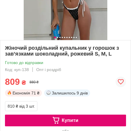
Жіночий роздільний купальник у горошок з
зав’язками шоколадний, рожевий S, M, L
Готово до відправки
Код: куп-138
Опт і роздріб
809
₴
880 ₴
Економія
71 ₴
Залишилось
9 днів
810 ₴
від 3 шт.
Купити
або