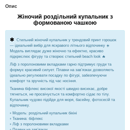
Опис
Жіночий роздільний купальник з
формованою чашкою
Стильний жіночий купальник у трендовий принт горошок
— ідеальний вибір для яскравого літнього відпочинку ☀️
Модель виглядає дуже жіночно та ефектно, красиво
підкреслює фігуру та створює стильний beach look 🔥
Ліф з поролоновими вкладками гарно підтримує груди та
формує красивий силует. Плавки на зав’язках дозволяють
ідеально регулювати посадку по фігурі, забезпечуючи
комфорт та зручність під час носіння.
Тканина біфлекс високої якості швидко висихає, добре
тягнеться, не просвічується та комфортно сідає по тілу.
Купальник чудово підійде для моря, басейну, фотосесій та
відпочинку.
▫️ Модель: роздільний купальник бікіні
▫️ Тканина: біфлекс
▫️ Ліф з поролоновими вкладками
▫️ Плавки на зав’язках