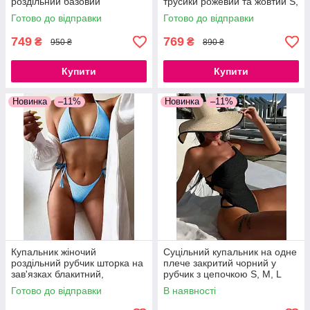
роздільний базовий
трусики рожевий та жовтий S,
купальник S, M
M, L
Готово до відправки
Готово до відправки
749
769
₴
₴
950 ₴
890 ₴
Купити
Купити
Новинка
–11%
Новинка
–11%
Купальник жіночий
Суцільний купальник на одне
роздільний рубчик шторка на
плече закритий чорний у
зав'язках блакитний,
рубчик з цепочкою S, M, L
бузковий, чорний S, M, L
Готово до відправки
В наявності