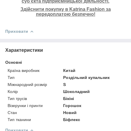
суб'єкта підприємницької діяльності.
Здійснити покупку в Katrina Fashion за
передоплатою безпечно!
Приховати
Характеристики
Основні
Країна виробник
Китай
Тип
Роздільний купальник
Міжнародний розмір
S
Колір
Шоколадний
Тип трусів
Бікіні
Візерунки і принти
Горошок
Стан
Новий
Тип тканини
Біфлекс
Приховати