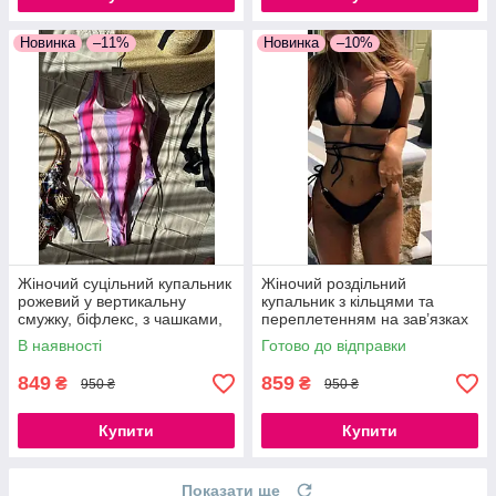
Новинка
–11%
Новинка
–10%
Жіночий суцільний купальник
Жіночий роздільний
рожевий у вертикальну
купальник з кільцями та
смужку, біфлекс, з чашками,
переплетенням на зав’язках
S, M
чорний бікіні з поролоновими
В наявності
Готово до відправки
вкладками S, M, L
849
859
₴
₴
950 ₴
950 ₴
Купити
Купити
Показати ще