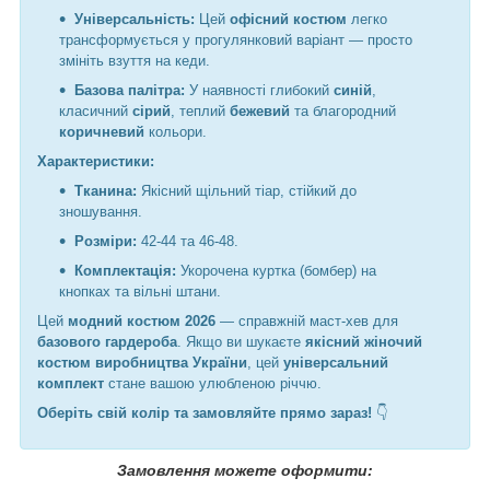
Універсальність:
Цей
офісний костюм
легко
трансформується у прогулянковий варіант — просто
змініть взуття на кеди.
Базова палітра:
У наявності глибокий
синій
,
класичний
сірий
, теплий
бежевий
та благородний
коричневий
кольори.
Характеристики:
Тканина:
Якісний щільний тіар, стійкий до
зношування.
Розміри:
42-44 та 46-48.
Комплектація:
Укорочена куртка (бомбер) на
кнопках та вільні штани.
Цей
модний костюм 2026
— справжній маст-хев для
базового гардероба
. Якщо ви шукаєте
якісний жіночий
костюм виробництва України
, цей
універсальний
комплект
стане вашою улюбленою річчю.
Оберіть свій колір та замовляйте прямо зараз!
👇
Замовлення можете оформити: