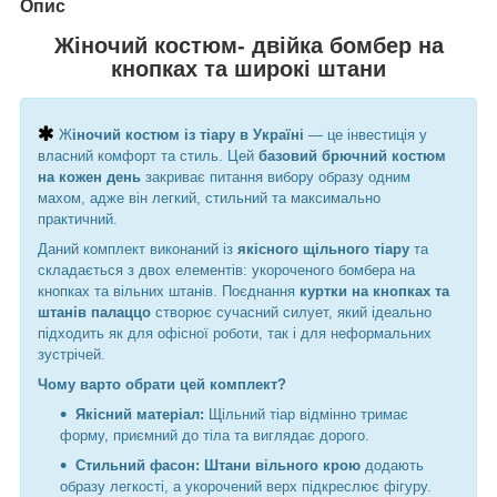
Опис
Жіночий костюм- двійка бомбер на
кнопках та широкі штани
Ж
іночий костюм із тіару в Україні
— це інвестиція у
власний комфорт та стиль. Цей
базовий брючний костюм
на кожен день
закриває питання вибору образу одним
махом, адже він легкий, стильний та максимально
практичний.
Даний комплект виконаний із
якісного щільного тіару
та
складається з двох елементів: укороченого бомбера на
кнопках та вільних штанів. Поєднання
куртки на кнопках та
штанів палаццо
створює сучасний силует, який ідеально
підходить як для офісної роботи, так і для неформальних
зустрічей.
Чому варто обрати цей комплект?
Якісний матеріал:
Щільний тіар відмінно тримає
форму, приємний до тіла та виглядає дорого.
Стильний фасон:
Штани вільного крою
додають
образу легкості, а укорочений верх підкреслює фігуру.