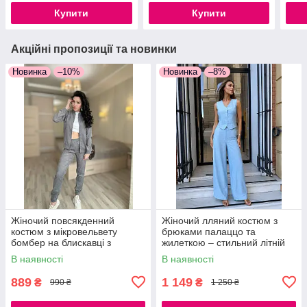
(42-
Купити
Купити
Акційні пропозиції та новинки
Новинка
–10%
Новинка
–8%
Жіночий повсякденний
Жіночий лляний костюм з
костюм з мікровельвету
брюками палаццо та
бомбер на блискавці з
жилеткою – стильний літній
джогерами стильний
костюм із жатого льону 42/44,
В наявності
В наявності
комплект, розміри 42–52
46/48
889
1 149
₴
₴
990 ₴
1 250 ₴