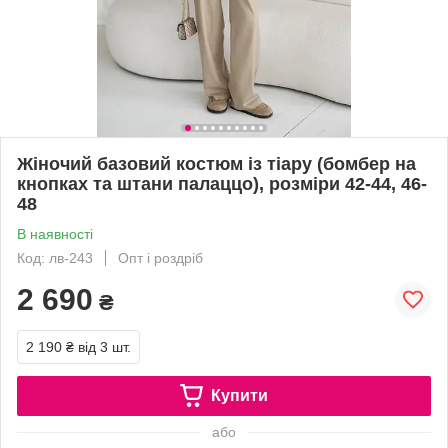
Жіночий базовий костюм із тіару (бомбер на
кнопках та штани палаццо), розміри 42-44, 46-
48
В наявності
Код: лв-243
Опт і роздріб
2 690
₴
2 190 ₴
від 3 шт.
Купити
або