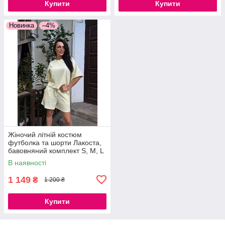
Купити
Купити
Новинка
–4%
Жіночий літній костюм
футболка та шорти Лакоста,
бавовняний комплект S, M, L
В наявності
1 149
₴
1 200 ₴
Купити