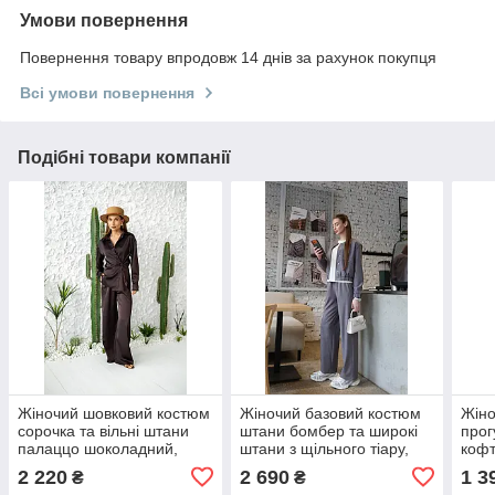
Умови повернення
Повернення товару впродовж 14 днів за рахунок покупця
Всі умови повернення
Подібні товари компанії
Жіночий шовковий костюм
Жіночий базовий костюм
Жіно
сорочка та вільні штани
штани бомбер та широкі
прог
палаццо шоколадний,
штани з щільного тіару,
кофт
чорний, молочний,
розміри 42-44, 46-48
шта
2 220
2 690
1 3
₴
₴
розміри 42/44, 46/48
трик