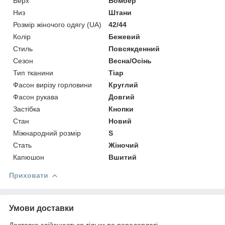
Верх
Бомбер
Низ
Штани
Розмір жіночого одягу (UA)
42/44
Колір
Бежевий
Стиль
Повсякденний
Сезон
Весна/Осінь
Тип тканини
Тіар
Фасон вирізу горловини
Круглий
Фасон рукава
Довгий
Застібка
Кнопки
Стан
Новий
Міжнародний розмір
S
Стать
Жіночий
Капюшон
Вшитий
Приховати
Умови доставки
Доставка здійснюється тільки по передоплаті.