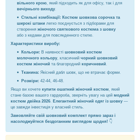
вільного крою
, який підходить як для офісу, так і для
вечірнього виходу
.
Стильні комбінації:
Костюм шовкова сорочка та
широкі штани
легко поєднується з підборами для
створення
жіночого святкового костюма з шовку
або з кедами для повсякденного стилю.
Характеристики виробу:
Кольори:
В наявності
шовковий костюм
молочного кольору
, класичний
чорний шовковий
костюм жіночий
та благородний
коричневий
.
Тканина:
Якісний дабл шовк, що не втрачає форми.
Розміри:
42-44, 46-48.
Якщо ви хочете
купити ошатний жіночий костюм
, який
стане базою вашого гардероба, зверніть увагу на цей
модний
костюм двійка 2026
.
Елегантний жіночий одяг із шовку
—
це завжди інвестиція у власний стиль.
Замовляйте свій шовковий комплект прямо зараз і
насолоджуйтеся бездоганним виглядом щодня!
👇