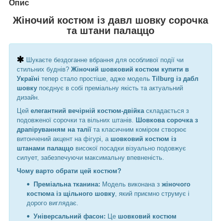
Опис
Жіночий костюм із давл шовку сорочка
та штани палаццо
Шукаєте бездоганне вбрання для особливої події чи
стильних буднів?
Жіночий шовковий костюм купити в
Україні
тепер стало простіше, адже модель
Tilburg із дабл
шовку
поєднує в собі преміальну якість та актуальний
дизайн.
Цей
елегантний вечірній костюм-двійка
складається з
подовженої сорочки та вільних штанів.
Шовкова сорочка з
драпіруванням на талії
та класичним коміром створює
витончений акцент на фігурі, а
шовковий костюм із
штанами палаццо
високої посадки візуально подовжує
силует, забезпечуючи максимальну впевненість.
Чому варто обрати цей костюм?
Преміальна тканина:
Модель виконана з
жіночого
костюма із щільного шовку
, який приємно струмує і
дорого виглядає.
Універсальний фасон:
Це
шовковий костюм