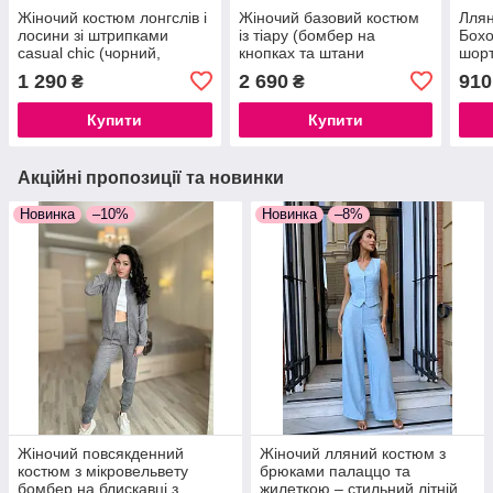
Жіночий костюм лонгслів і
Жіночий базовий костюм
Ллян
лосини зі штрипками
із тіару (бомбер на
Бохо
casual chic (чорний,
кнопках та штани
шорт
коричневий, молочний),
палаццо), розміри 42-44,
44, 
1 290
2 690
910
₴
₴
42/44, 46/48
46-48
Купити
Купити
Акційні пропозиції та новинки
Новинка
–10%
Новинка
–8%
Жіночий повсякденний
Жіночий лляний костюм з
костюм з мікровельвету
брюками палаццо та
бомбер на блискавці з
жилеткою – стильний літній