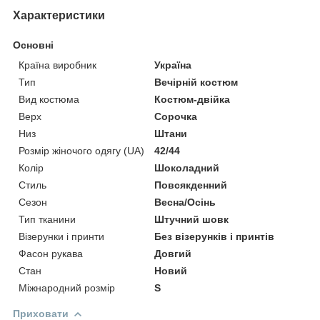
Характеристики
Основні
Країна виробник
Україна
Тип
Вечірній костюм
Вид костюма
Костюм-двійка
Верх
Сорочка
Низ
Штани
Розмір жіночого одягу (UA)
42/44
Колір
Шоколадний
Стиль
Повсякденний
Сезон
Весна/Осінь
Тип тканини
Штучний шовк
Візерунки і принти
Без візерунків і принтів
Фасон рукава
Довгий
Стан
Новий
Міжнародний розмір
S
Приховати