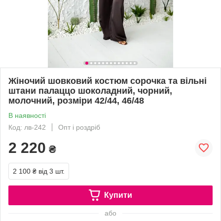
Жіночий шовковий костюм сорочка та вільні
штани палаццо шоколадний, чорний,
молочний, розміри 42/44, 46/48
В наявності
Код: лв-242
Опт і роздріб
2 220
₴
2 100 ₴
від 3 шт.
Купити
або