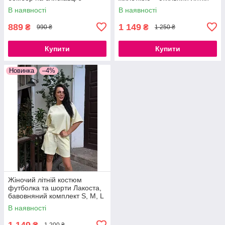
джогерами стильний
костюм із жатого льону 42/44,
В наявності
В наявності
комплект, розміри 42–52
46/48
889
1 149
₴
₴
990 ₴
1 250 ₴
Купити
Купити
Новинка
–4%
Жіночий літній костюм
футболка та шорти Лакоста,
бавовняний комплект S, M, L
В наявності
1 149