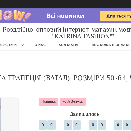
Роздрібно-оптовий інтернет-магазин мод
"KATRINA FASHION""
И УСЛУГИ
О НАС
КОНТАКТЫ
ДОСТАВКА И ОПЛАТА
ТРАПЕЦІЯ (БАТАЛ), РОЗМІРИ 50-64,
Новинка
–5%
Залишилось
0
0
0
0
0
0
0
0