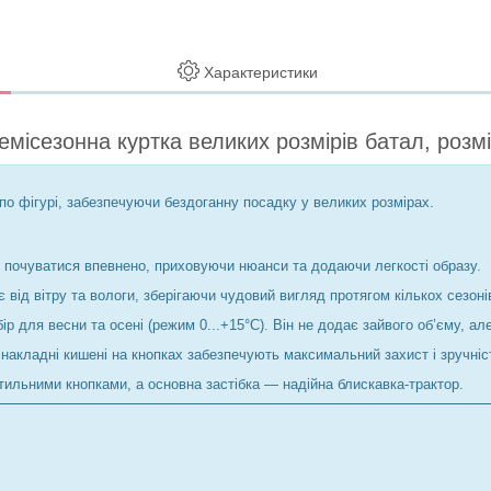
Характеристики
емісезонна куртка великих розмірів батал, розм
по фігурі, забезпечуючи бездоганну посадку у великих розмірах.
яє почуватися впевнено, приховуючи нюанси та додаючи легкості образу.
від вітру та вологи, зберігаючи чудовий вигляд протягом кількох сезоні
р для весни та осені (режим 0...+15°C). Він не додає зайвого об’єму, але
накладні кишені на кнопках забезпечують максимальний захист і зручніс
тильними кнопками, а основна застібка — надійна блискавка-трактор.