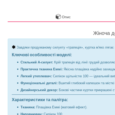
Опис
Жіноча д
Завдяки продуманому силуету «трапеція», куртка м'яко лягає 
Ключові особливості моделі:
Стильний А-силует:
Крій трапеція від лінії грудей дозвол
Практична тканина Еммі:
Якісна плащівка надійно захищає 
Легкий утеплювач:
Силікон щільністю 100 — ідеальний вибі
Функціональні деталі:
Вшитий глибокий капюшон та місткі 
Дизайнерський декор:
Бокові частини куртки прикрашені с
Характеристики та палітра:
Тканина:
Плащівка Еммі (матовий ефект).
Наповнювач:
Силікон 100.