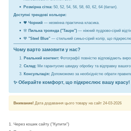
Розмірна сітка:
50, 52, 54, 56, 58, 60, 62, 64 (батал).
Доступні трендові кольори:
🖤
Чорний
— незмінна практична класика.
🌸
Пильна троянда ("Taupe")
— ніжний пудрово-сірий відті
💙
"Steel Blue"
— стильний синьо-сірий колір, що підкреслю
Чому варто замовити у нас?
Реальний контент:
Фотографії повністю відповідають вироб
Склад:
Ми гарантуємо швидку обробку та відправку вашого
Консультація:
Допоможемо за необхідністю обрати правильн
✨ Обирайте комфорт, що підкреслює вашу красу!
Внимание!
Дата додавання цього товару на сайт 24-03-2026
1. Через кошик сайту ("Купити")