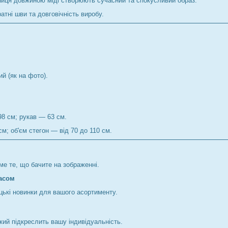
ниця довжиною міді створюють сучасний та спокусливий образ.
тні шви та довговічність виробу.
й (як на фото).
98 см; рукав — 63 см.
м; об'єм стегон — від 70 до 110 см.
ме те, що бачите на зображенні.
часом
ькі новинки для вашого асортименту.
кий підкреслить вашу індивідуальність.