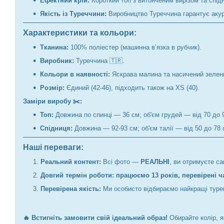
Ефектний крій:
Короткий топ з витонченим вирізом та спід
Якість із Туреччини:
Виробництво Туреччина гарантує акура
Характеристики та кольори:
Тканина:
100% поліестер (машинна в’язка в рубчик).
Виробник:
Туреччина 🇹🇷.
Кольори в наявності:
Яскрава малина та насичений зелени
Розмір:
Єдиний (42-46), підходить також на XS (40).
Заміри виробу ✂️:
Топ:
Довжина по спинці — 36 см; об'єм грудей — від 70 до 
Спідниця:
Довжина — 92-93 см; об'єм талії — від 50 до 78 с
Наші переваги:
Реальний контент:
Всі фото —
РЕАЛЬНІ
, ви отримуєте са
Довгий термін роботи: працюємо 13 років, перевірені 
Перевірена якість:
Ми особисто відбираємо найкращі турец
🔥 Встигніть замовити свій ідеальний образ!
Обирайте колір, я