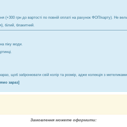
ня (+300 грн до вартості по повній оплаті на рахунок ФОП/карту). Не вели
), білий, блакитний.
на піку моди.
ртинці.
араз, щоб забронювати свій колір та розмір, адже колекція з метеликам
рямо зараз]
Замовлення можете оформити: