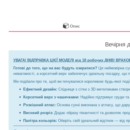
Опис
Вечірня 
УВАГА! ВІДПРАВКА ЦІЄЇ МОДЕЛІ від 18 робочих ДНІВ! ВР
Готові до того, що на вас будуть озиратися?
Ця неймовірна сук
невагомості, а корсетний верх забезпечує ідеальну посадку, що 
Ми подбали про те, щоб ви почувалися королевою будь-якої події
Ефектний дизайн:
Спідниця з сітки з 3D метеликами створю
Корсетний верх з чашечками:
Надійно підтримує груди та
Розкішний атлас:
Основа сукні виконана з атласу, що дару
Високий розріз:
Додає образу пікантності та дозволяє прод
Палітра кольорів:
Оберіть свій ідеальний відтінок — від п