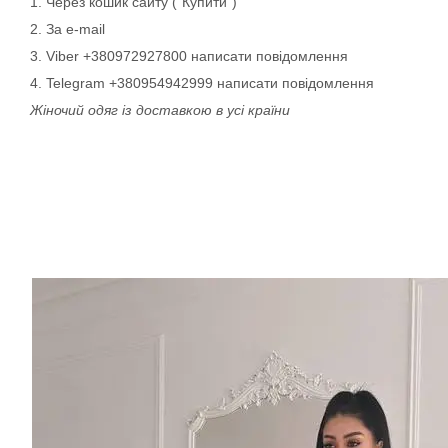
1. Через кошик сайту ("Купити")
2. За e-mail
3. Viber +380972927800 написати повідомлення
4. Telegram +380954942999 написати повідомлення
Жіночий одяг із доставкою в усі країни