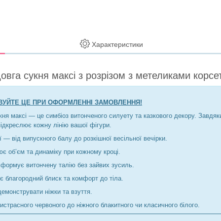
Характеристики
довга сукня максі з розрізом з метеликами корсе
АХОВУЙТЕ ЦЕ ПРИ ОФОРМЛЕННІ ЗАМОВЛЕННЯ!
ня максі — це симбіоз витонченого силуету та казкового декору. Завдяк
підкреслює кожну лінію вашої фігури.
 — від випускного балу до розкішної весільної вечірки.
є об’єм та динаміку при кожному кроці.
 формує витончену талію без зайвих зусиль.
є благородний блиск та комфорт до тіла.
емонструвати ніжки та взуття.
ристрасного червоного до ніжного блакитного чи класичного білого.