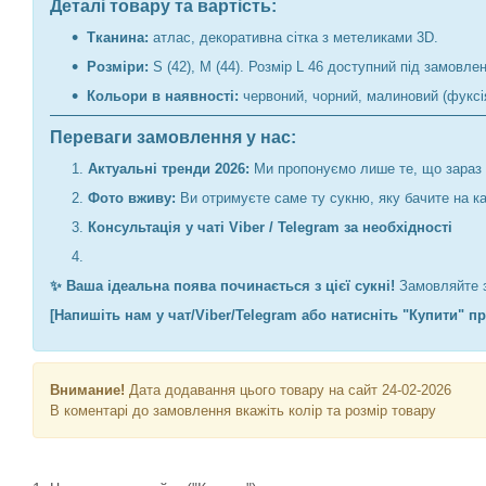
Деталі товару та вартість:
Тканина:
атлас, декоративна сітка з метеликами 3D.
Розміри:
S (42), M (44). Розмір L 46 доступний під замовлен
Кольори в наявності:
червоний, чорний, малиновий (фуксія
Переваги замовлення у нас:
Актуальні тренди 2026:
Ми пропонуємо лише те, що зараз 
Фото вживу:
Ви отримуєте саме ту сукню, яку бачите на ка
Консультація у чаті Viber / Telegram за необхідності
✨ Ваша ідеальна поява починається з цієї сукні!
Замовляйте з
[Напишіть нам у чат/Viber/Telegram або натисніть "Купити" п
Внимание!
Дата додавання цього товару на сайт 24-02-2026
В коментарі до замовлення вкажіть колір та розмір товару