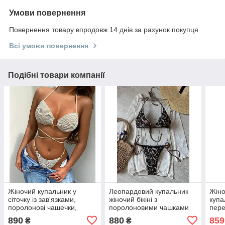
Умови повернення
Повернення товару впродовж 14 днів за рахунок покупця
Всі умови повернення
Подібні товари компанії
Жіночий купальник у
Леопардовий купальник
Жіно
сіточку із зав'язками,
жіночий бікіні з
купа
поролонові чашечки,
поролоновими чашками
пер
тканину біфлекс, розміри
та зав'язками, жатка,
зав’
890
880
859
₴
₴
S M L
розмір S, M, L
пор