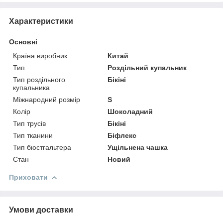
Характеристики
Основні
Країна виробник
Китай
Тип
Роздільний купальник
Тип роздільного
Бікіні
купальника
Міжнародний розмір
S
Колір
Шоколадний
Тип трусів
Бікіні
Тип тканини
Біфлекс
Тип бюстгальтера
Ущільнена чашка
Стан
Новий
Приховати
Умови доставки