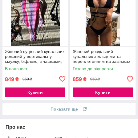
Жіночий суцільний купальник
Жіночий роздільний
рожевий у вертикальну
купальник з кільцями та
смужку, біфлекс, з чашками,
переплетенням на зав’язках
S, M
чорний бікіні з поролоновими
В наявності
Готово до відправки
вкладками S, M, L
849
859
₴
₴
950 ₴
950 ₴
Купити
Купити
Показати ще
Про нас