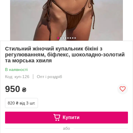
Стильний жіночий купальник бікіні з
регулюванням, біфлекс, шоколадно-золотий
та морська хвиля
В наявності
Код: куп-126
Опт і роздріб
950
₴
820 ₴
від 3 шт.
Купити
або