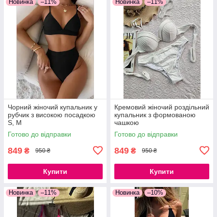
Новинка
–11%
Новинка
–11%
Чорний жіночий купальник у
Кремовий жіночий роздільний
рубчик з високою посадкою
купальник з формованою
S, M
чашкою
Готово до відправки
Готово до відправки
849
849
₴
₴
950 ₴
950 ₴
Купити
Купити
Новинка
–11%
Новинка
–10%