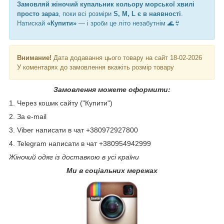
Замовляй жіночий купальник кольору морської хвилі
просто зараз
, поки всі розміри
S, M, L є в наявності
.
Натискай
«Купити»
— і зроби це літо незабутнім 🌊👙
Внимание!
Дата додавання цього товару на сайт 18-02-2026
У коментарях до замовлення вкажіть розмір товару
Замовлення можете оформити:
1. Через кошик сайту ("Купити")
2. За e-mail
3. Viber написати в чат +380972927800
4. Telegram написати в чат +380954942999
Жіночий одяг із доставкою в усі країни
Ми в соціальних мережах