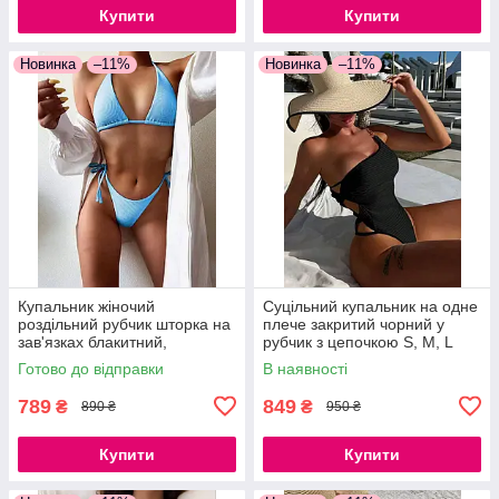
Купити
Купити
Новинка
–11%
Новинка
–11%
Купальник жіночий
Суцільний купальник на одне
роздільний рубчик шторка на
плече закритий чорний у
зав'язках блакитний,
рубчик з цепочкою S, M, L
бузковий, чорний S, M, L
Готово до відправки
В наявності
789
849
₴
₴
890 ₴
950 ₴
Купити
Купити