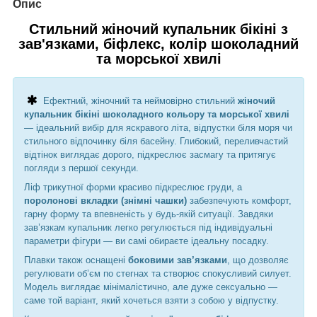
Опис
Стильний жіночий купальник бікіні з
зав'язками, біфлекс, колір шоколадний
та морської хвилі
Ефектний, жіночний та неймовірно стильний
жіночий
купальник бікіні шоколадного кольору та морської хвилі
— ідеальний вибір для яскравого літа, відпустки біля моря чи
стильного відпочинку біля басейну. Глибокий, переливчастий
відтінок виглядає дорого, підкреслює засмагу та притягує
погляди з першої секунди.
Ліф трикутної форми красиво підкреслює груди, а
поролонові вкладки (знімні чашки)
забезпечують комфорт,
гарну форму та впевненість у будь-якій ситуації. Завдяки
зав’язкам купальник легко регулюється під індивідуальні
параметри фігури — ви самі обираєте ідеальну посадку.
Плавки також оснащені
боковими зав’язками
, що дозволяє
регулювати об’єм по стегнах та створює спокусливий силует.
Модель виглядає мінімалістично, але дуже сексуально —
саме той варіант, який хочеться взяти з собою у відпустку.