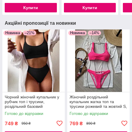
S, M
Купити
Купити
Акційні пропозиції та новинки
Новинка
–21%
Новинка
–14%
Чорний жіночий купальник у
Жіночий роздільний
рубчик топ і трусики,
купальник жатка топ та
роздільний базовий
трусики рожевий та жовтий S,
купальник S, M
M, L
Готово до відправки
Готово до відправки
749
769
₴
₴
950 ₴
890 ₴