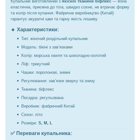
Купальник виготовлений з
якісної тканини біфлекс
— вона
еластична, приємна до тіла, швидко сохне, не втрачає форму
та колір після купання. Фабричне виробництво (Китай)
гарантує акуратні шви та гарну якість пошиву.
🔹 Характеристики:
Тип: жіночий роздільний купальник
Модель: бікіні з зав’язками
Колір: морська хвиля та шоколадно-золотий
Ліф: трикутний
Чашки: поролонові, знімні
Регулювання: зав’язки зверху та знизу
Тканина: біфлекс
Посадка: регульована
Виробник: фабричний Китай
Сезон: літо
Розміри:
S, M, L
✅ Переваги купальника: