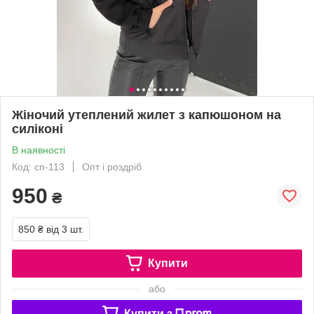
Жіночий утеплений жилет з капюшоном на
силіконі
В наявності
Код: сп-113
Опт і роздріб
950
₴
850 ₴
від 3 шт.
Купити
або
Купити з