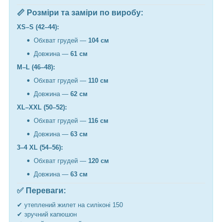
📏 Розміри та заміри по виробу:
XS–S (42–44):
Обхват грудей —
104 см
Довжина —
61 см
M–L (46–48):
Обхват грудей —
110 см
Довжина —
62 см
XL–XXL (50–52):
Обхват грудей —
116 см
Довжина —
63 см
3–4 XL (54–56):
Обхват грудей —
120 см
Довжина —
63 см
✅ Переваги:
✔ утеплений жилет на силіконі 150
✔ зручний капюшон