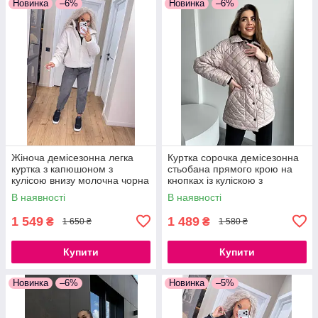
Новинка
–6%
Новинка
–6%
Жіноча демісезонна легка
Куртка сорочка демісезонна
куртка з капюшоном з
стьобана прямого крою на
кулісою внизу молочна чорна
кнопках із куліскою з
S, M, L, XL
кишенями моко чорний білий
В наявності
В наявності
1 549
1 489
₴
₴
1 650 ₴
1 580 ₴
Купити
Купити
Новинка
–6%
Новинка
–5%