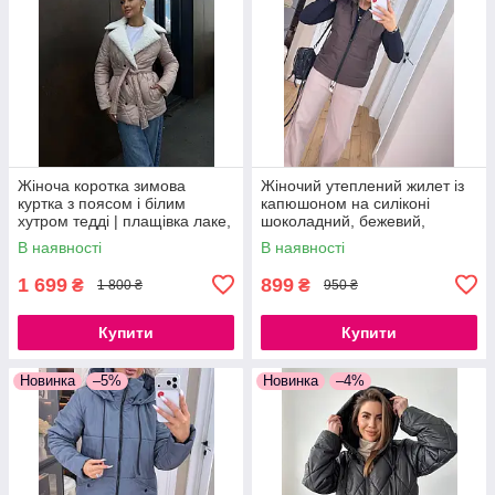
Жіноча коротка зимова
Жіночий утеплений жилет із
куртка з поясом і білим
капюшоном на силіконі
хутром тедді | плащівка лаке,
шоколадний, бежевий,
S–L пудра чорний
чорний, хакі
В наявності
В наявності
1 699
899
₴
₴
1 800 ₴
950 ₴
Купити
Купити
Новинка
–5%
Новинка
–4%