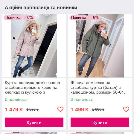
Акційні пропозиції та новинки
Новинка
–6%
Новинка
–6%
Куртка сорочка демісезонна
Жіноча демісезонна
стьобана прямого крою на
стьобана куртка (батал) з
кнопках із куліскою з
капюшоном, розміри 50-64,
кишенями моко чорний білий
хакі, синій, чорний
В наявності
В наявності
1 479
1 499
₴
₴
1 580 ₴
1 600 ₴
Купити
Купити