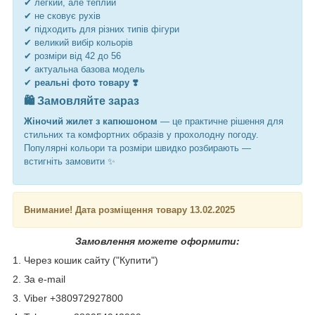
✔ легкий, але теплий
✔ не сковує рухів
✔ підходить для різних типів фігури
✔ великий вибір кольорів
✔ розміри від 42 до 56
✔ актуальна базова модель
✔
реальні фото товару ❣️
🛍️ Замовляйте зараз
Жіночий жилет з капюшоном
— це практичне рішення для
стильних та комфортних образів у прохолодну погоду.
Популярні кольори та розміри швидко розбирають —
встигніть замовити ✨
Внимание! Дата розміщення товару 13.02.2025
Замовлення можете оформити:
1. Через кошик сайту ("Купити")
2. За e-mail
3. Viber +380972927800