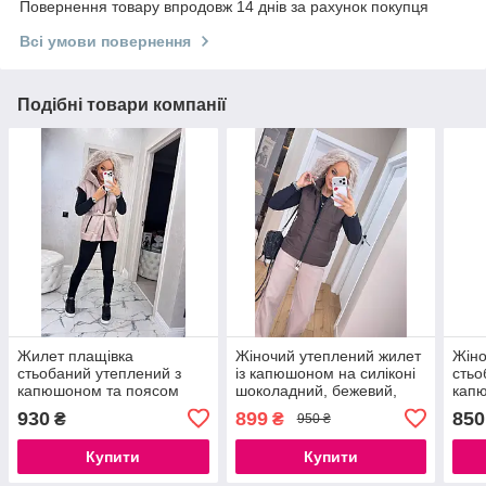
Повернення товару впродовж 14 днів за рахунок покупця
Всі умови повернення
Подібні товари компанії
Жилет плащівка
Жіночий утеплений жилет
Жіно
стьобаний утеплений з
із капюшоном на силіконі
стьо
капюшоном та поясом
шоколадний, бежевий,
капю
чорний, хакі
Демі
930
899
850
₴
₴
950 ₴
жил
Купити
Купити