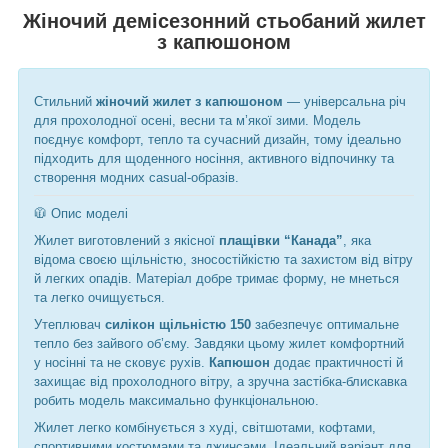
Жіночий демісезонний стьобаний жилет
з капюшоном
Стильний
жіночий жилет з капюшоном
— універсальна річ
для прохолодної осені, весни та м’якої зими. Модель
поєднує комфорт, тепло та сучасний дизайн, тому ідеально
підходить для щоденного носіння, активного відпочинку та
створення модних casual-образів.
🧥 Опис моделі
Жилет виготовлений з якісної
плащівки “Канада”
, яка
відома своєю щільністю, зносостійкістю та захистом від вітру
й легких опадів. Матеріал добре тримає форму, не мнеться
та легко очищується.
Утеплювач
силікон щільністю 150
забезпечує оптимальне
тепло без зайвого об’єму. Завдяки цьому жилет комфортний
у носінні та не сковує рухів.
Капюшон
додає практичності й
захищає від прохолодного вітру, а зручна застібка-блискавка
робить модель максимально функціональною.
Жилет легко комбінується з худі, світшотами, кофтами,
спортивними костюмами та джинсами. Ідеальний варіант для