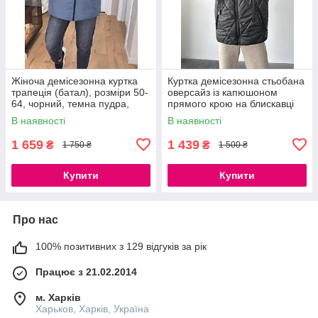
Жіноча демісезонна куртка
Куртка демісезонна стьобана
трапеція (батал), розміри 50-
оверсайз із капюшоном
64, чорний, темна пудра,
прямого крою на блискавці
сірий
чорна моко біла
В наявності
В наявності
1 659
1 439
₴
₴
1 750 ₴
1 500 ₴
Купити
Купити
Про нас
100% позитивних з 129 відгуків за рік
Працює з 21.02.2014
м. Харків
Харьков, Харків, Україна