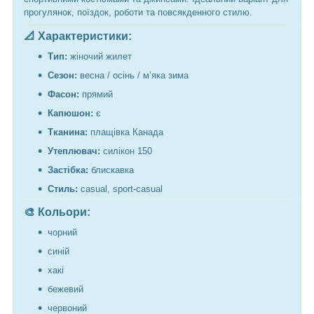
прогулянок, поїздок, роботи та повсякденного стилю.
📐 Характеристики:
Тип:
жіночий жилет
Сезон:
весна / осінь / м’яка зима
Фасон:
прямий
Капюшон:
є
Тканина:
плащівка Канада
Утеплювач:
силікон 150
Застібка:
блискавка
Стиль:
casual, sport-casual
🎨 Кольори:
чорний
синій
хакі
бежевий
червоний