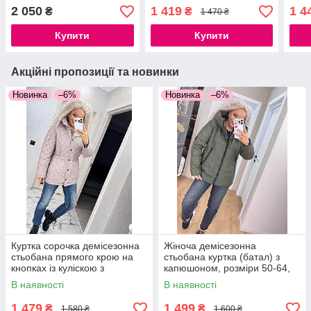
, L
M
чорн
2 050
1 419
1 4
₴
₴
1 470 ₴
Купити
Купити
Акційні пропозиції та новинки
Новинка
–6%
Новинка
–6%
Куртка сорочка демісезонна
Жіноча демісезонна
стьобана прямого крою на
стьобана куртка (батал) з
кнопках із куліскою з
капюшоном, розміри 50-64,
кишенями моко чорний білий
хакі, синій, чорний
В наявності
В наявності
1 479
1 499
₴
₴
1 580 ₴
1 600 ₴