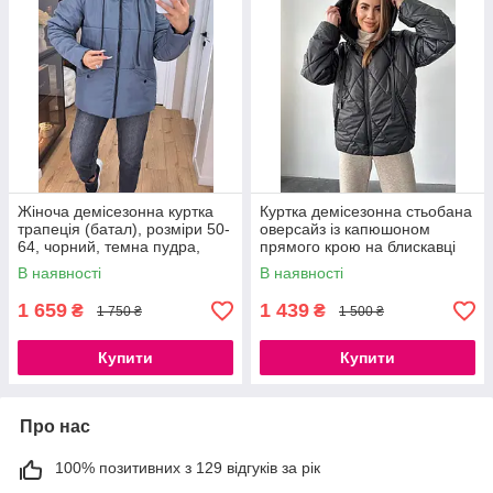
Жіноча демісезонна куртка
Куртка демісезонна стьобана
трапеція (батал), розміри 50-
оверсайз із капюшоном
64, чорний, темна пудра,
прямого крою на блискавці
сірий
чорна моко біла
В наявності
В наявності
1 659
1 439
₴
₴
1 750 ₴
1 500 ₴
Купити
Купити
Про нас
100% позитивних з 129 відгуків за рік