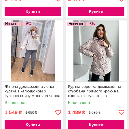
Купити
Купити
Новинка
–6%
Новинка
–6%
Жіноча демісезонна легка
Куртка сорочка демісезонна
куртка з капюшоном з
стьобана прямого крою на
кулісою внизу молочна чорна
кнопках із куліскою з
S, M, L, XL
кишенями моко чорний білий
В наявності
В наявності
1 549
1 489
₴
₴
1 650 ₴
1 580 ₴
Купити
Купити