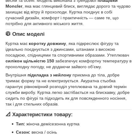
весни та осені. Модель виконана з трендової
плащівки
Moncler
, яка має глянцевий блиск, виглядає дорого та чудово
захищає від вітру й прохолоди. Куртка поєднує в собі
сучасний дизайн, комфорт і практичність — саме те, що
потрібно для активного міського життя.
🧥 Опис моделі
Куртка має
коротку довжину
, яка підкреслює фігуру та
ідеально поєднується з джинсами, штанами з високою
посадкою, спідницями та спортивними образами. Утеплювач
силікон щільністю 150
забезпечує комфортну температуру в
прохолодну погоду, не додаючи зайвого об’єму.
Внутрішня
підкладка з нейлону
приємна до тіла, добре
тримає форму та не електризується. Акуратна стьобка
гарантує рівномірний розподіл утеплювача та довгий термін
служби виробу. Куртка легко застібається на блискавку, добре
сидить по фігурі та підходить як для повсякденного носіння,
так і для стильних образів.
📐 Характеристики товару:
Тип:
жіноча демісезонна куртка
Сезон:
весна / осінь