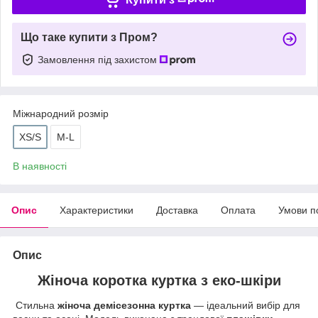
Що таке купити з Пром?
Замовлення під захистом
Міжнародний розмір
XS/S
M-L
В наявності
Опис
Характеристики
Доставка
Оплата
Умови п
Опис
Жіноча коротка куртка з еко-шкіри
Стильна
жіноча демісезонна куртка
— ідеальний вибір для