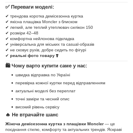
✅ Переваги моделі:
✔ трендова коротка демісезонна куртка
✔ якісна плащівка Moncler з блиском
✔ легкий, але теплий утеплювач силікон 150
✔ розміри 42–48
✔ комфортна нейлонова підкладка
✔ універсальна для міських та casual-образів
✔ не сковує рухів, добре сидить по фігурі
✔
реальні фото товару ❣️
🛍️ Чому варто купити саме у нас:
швидка відправка по Україні
перевірка кожної куртки перед відправленням
актуальні моделі без переплат
точні заміри та чесний опис
високий рівень сервісу
🔥 Не втрачайте шанс
Жіноча демісезонна куртка з плащівки Moncler
— це
поєднання стилю, комфорту та актуальних трендів. Яскраві