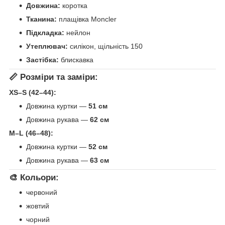
Довжина:
коротка
Тканина:
плащівка Moncler
Підкладка:
нейлон
Утеплювач:
силікон, щільність 150
Застібка:
блискавка
📏 Розміри та заміри:
XS–S (42–44):
Довжина куртки —
51 см
Довжина рукава —
62 см
M–L (46–48):
Довжина куртки —
52 см
Довжина рукава —
63 см
🎨 Кольори:
червоний
жовтий
чорний