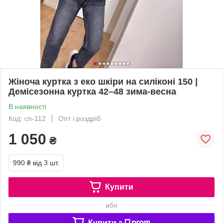
Жіноча куртка з еко шкіри на силіконі 150 |
Демісезонна куртка 42–48 зима-весна
В наявності
Код: сп-112
Опт і роздріб
1 050
₴
990 ₴
від 3 шт.
Купити
або
Купити з