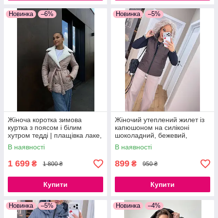
Новинка
–6%
Новинка
–5%
Жіноча коротка зимова
Жіночий утеплений жилет із
куртка з поясом і білим
капюшоном на силіконі
хутром тедді | плащівка лаке,
шоколадний, бежевий,
S–L пудра чорний
чорний, хакі
В наявності
В наявності
1 699
899
₴
₴
1 800 ₴
950 ₴
Купити
Купити
Новинка
–5%
Новинка
–4%