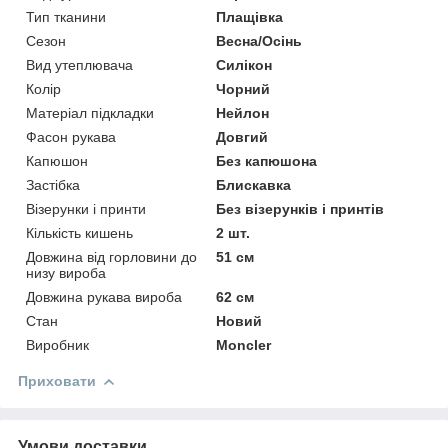
Тип тканини
Плащівка
Сезон
Весна/Осінь
Вид утеплювача
Силікон
Колір
Чорний
Матеріал підкладки
Нейлон
Фасон рукава
Довгий
Капюшон
Без капюшона
Застібка
Блискавка
Візерунки і принти
Без візерунків і принтів
Кількість кишень
2 шт.
Довжина від горловини до
51 см
низу вироба
Довжина рукава вироба
62 см
Стан
Новий
Виробник
Moncler
Приховати
Умови доставки