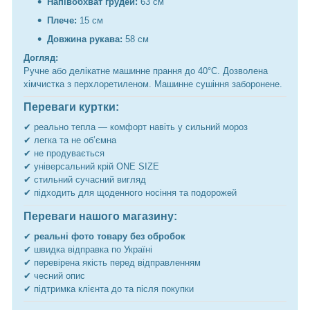
Напівобхват грудей:
63 см
Плече:
15 см
Довжина рукава:
58 см
Догляд:
Ручне або делікатне машинне прання до 40°C. Дозволена
хімчистка з перхлоретиленом. Машинне сушіння заборонене.
Переваги куртки:
✔ реально тепла — комфорт навіть у сильний мороз
✔ легка та не об’ємна
✔ не продувається
✔ універсальний крій ONE SIZE
✔ стильний сучасний вигляд
✔ підходить для щоденного носіння та подорожей
Переваги нашого магазину:
✔
реальні фото товару без обробок
✔ швидка відправка по Україні
✔ перевірена якість перед відправленням
✔ чесний опис
✔ підтримка клієнта до та після покупки