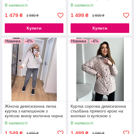
кишенями моко чорний білий
хакі, синій, чорний
В наявності
В наявності
1 479
1 499
₴
₴
1 580 ₴
1 600 ₴
Купити
Купити
Новинка
–6%
Новинка
–6%
Жіноча демісезонна легка
Куртка сорочка демісезонна
куртка з капюшоном з
стьобана прямого крою на
кулісою внизу молочна чорна
кнопках із куліскою з
S, M, L, XL
кишенями моко чорний білий
В наявності
В наявності
1 549
1 489
₴
₴
1 650 ₴
1 580 ₴