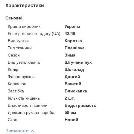
Характеристики
Основні
Країна виробник
Україна
Розмір жіночого одягу (UA)
42/46
Вид куртки
Коротка
Тип тканини
Плащівка
Сезон
Зима
Вид утеплювача
Штучний пух
Колір
Шоколад
Фасон рукава
Довгий
Капюшон
Вшитий
Застібка
Блискавка
Кількість кишень
2 шт.
Властивості тканини
Водотривкість
Довжина рукава вироба
58 см
Стан
Новий
Приховати