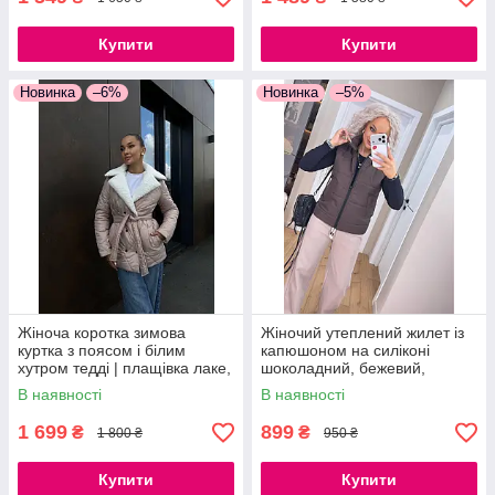
Купити
Купити
Новинка
–6%
Новинка
–5%
Жіноча коротка зимова
Жіночий утеплений жилет із
куртка з поясом і білим
капюшоном на силіконі
хутром тедді | плащівка лаке,
шоколадний, бежевий,
S–L пудра чорний
чорний, хакі
В наявності
В наявності
1 699
899
₴
₴
1 800 ₴
950 ₴
Купити
Купити