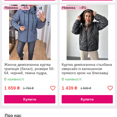
Новинка
–5%
Новинка
–4%
Жіноча демісезонна куртка
Куртка демісезонна стьобана
трапеція (батал), розміри 50-
оверсайз із капюшоном
64, чорний, темна пудра,
прямого крою на блискавці
сірий
чорна моко біла
В наявності
В наявності
1 659
1 439
₴
₴
1 750 ₴
1 500 ₴
Купити
Купити
Про нас