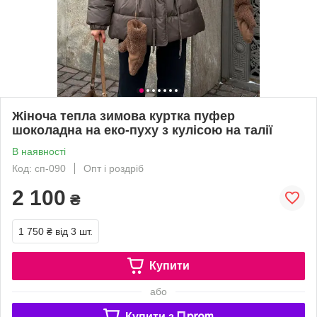
Жіноча тепла зимова куртка пуфер
шоколадна на еко-пуху з кулісою на талії
В наявності
Код: сп-090
Опт і роздріб
2 100
₴
1 750 ₴
від 3 шт.
Купити
або
Купити з