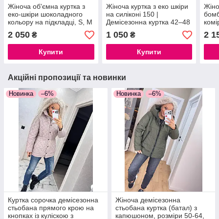
Жіноча об'ємна куртка з
Жіноча куртка з еко шкіри
Жіно
еко-шкіри шоколадного
на силіконі 150 |
бомб
кольору на підкладці, S, M
Демісезонна куртка 42–48
комі
, L
зима-весна
крою
2 050
1 050
2 1
₴
₴
Купити
Купити
Акційні пропозиції та новинки
Новинка
–6%
Новинка
–6%
Куртка сорочка демісезонна
Жіноча демісезонна
стьобана прямого крою на
стьобана куртка (батал) з
кнопках із куліскою з
капюшоном, розміри 50-64,