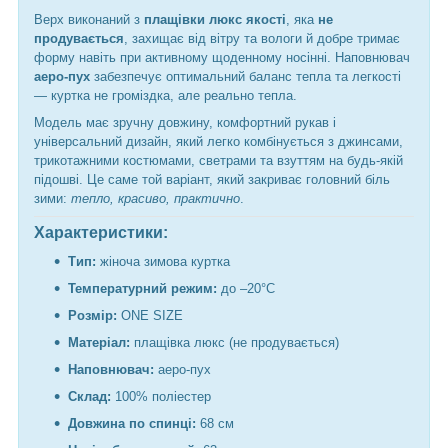
Верх виконаний з
плащівки люкс якості
, яка
не
продувається
, захищає від вітру та вологи й добре тримає
форму навіть при активному щоденному носінні. Наповнювач
аеро-пух
забезпечує оптимальний баланс тепла та легкості
— куртка не громіздка, але реально тепла.
Модель має зручну довжину, комфортний рукав і
універсальний дизайн, який легко комбінується з джинсами,
трикотажними костюмами, светрами та взуттям на будь-якій
підошві. Це саме той варіант, який закриває головний біль
зими:
тепло, красиво, практично
.
Характеристики:
Тип:
жіноча зимова куртка
Температурний режим:
до –20°C
Розмір:
ONE SIZE
Матеріал:
плащівка люкс (не продувається)
Наповнювач:
аеро-пух
Склад:
100% поліестер
Довжина по спинці:
68 см