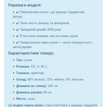
Переваги моделі:
✔️ Облягаючий силует, що красиво підкреслює
фігуру
✔️ Люкс-якість пошиву та матеріалів
✔️ Трендовий дизайн 2026 року
✔️ Еластична тканина, яка не сковує рухів
✔️ Універсальна чорна сукня — легко поєднується з
аксесуарами
Характеристики товару:
Тип:
сукня
Розміри:
XS, S, M, L
Тканина:
трикотаж
Склад:
60% віскоза, 31% нейлон, 9% еластан
Довжина по спинці:
140 см
Довжина рукава:
68 см
Якість:
люкс
Ця
модна чорна сукня
стане must-have у вашому гардеробі