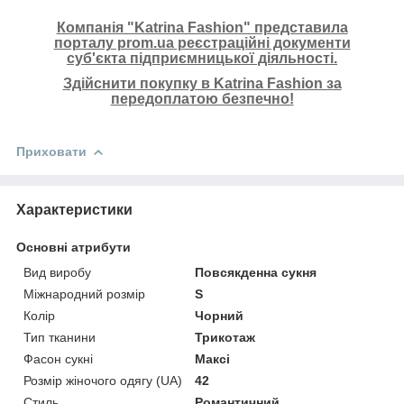
Компанія "Katrina Fashion" представила
порталу prom.ua реєстраційні документи
суб'єкта підприємницької діяльності.
Здійснити покупку в Katrina Fashion за
передоплатою безпечно!
Приховати
Характеристики
Основні атрибути
Вид виробу
Повсякденна сукня
Міжнародний розмір
S
Колір
Чорний
Тип тканини
Трикотаж
Фасон сукні
Максі
Розмір жіночого одягу (UA)
42
Стиль
Романтичний