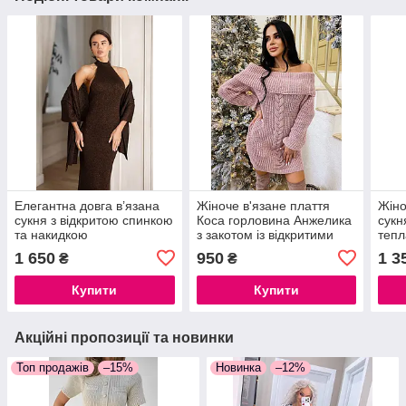
Елегантна довга в’язана
Жіноче в'язане плаття
Жіно
сукня з відкритою спинкою
Коса горловина Анжелика
сукн
та накидкою
з закотом із відкритими
тепл
плечима
42–
1 650
950
1 3
₴
₴
Купити
Купити
Акційні пропозиції та новинки
Топ продажів
–15%
Новинка
–12%