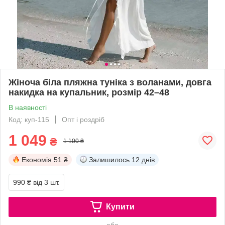
Жіноча біла пляжна туніка з воланами, довга
накидка на купальник, розмір 42–48
В наявності
Код: куп-115
Опт і роздріб
1 049
₴
1 100 ₴
Економія
51 ₴
Залишилось
12 днів
990 ₴
від 3 шт.
Купити
або