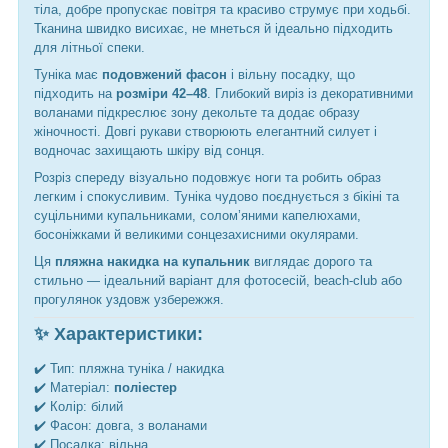
тіла, добре пропускає повітря та красиво струмує при ходьбі.
Тканина швидко висихає, не мнеться й ідеально підходить
для літньої спеки.
Туніка має
подовжений фасон
і вільну посадку, що
підходить на
розміри 42–48
. Глибокий виріз із декоративними
воланами підкреслює зону декольте та додає образу
жіночності. Довгі рукави створюють елегантний силует і
водночас захищають шкіру від сонця.
Розріз спереду візуально подовжує ноги та робить образ
легким і спокусливим. Туніка чудово поєднується з бікіні та
суцільними купальниками, солом’яними капелюхами,
босоніжками й великими сонцезахисними окулярами.
Ця
пляжна накидка на купальник
виглядає дорого та
стильно — ідеальний варіант для фотосесій, beach-club або
прогулянок уздовж узбережжя.
✨ Характеристики:
✔️ Тип: пляжна туніка / накидка
✔️ Матеріал:
поліестер
✔️ Колір: білий
✔️ Фасон: довга, з воланами
✔️ Посадка: вільна