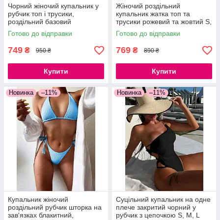
Чорний жіночий купальник у
Жіночий роздільний
рубчик топ і трусики,
купальник жатка топ та
роздільний базовий
трусики рожевий та жовтий S,
купальник S, M
M, L
Готово до відправки
Готово до відправки
749
769
₴
₴
950 ₴
890 ₴
Купити
Купити
Новинка
–11%
Новинка
–11%
Купальник жіночий
Суцільний купальник на одне
роздільний рубчик шторка на
плече закритий чорний у
зав'язках блакитний,
рубчик з цепочкою S, M, L