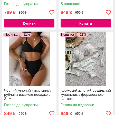
бузковий, чорний S, M, L
Готово до відправки
В наявності
789
849
₴
₴
890 ₴
950 ₴
Купити
Купити
Новинка
–11%
Новинка
–11%
Чорний жіночий купальник у
Кремовий жіночий роздільний
рубчик з високою посадкою
купальник з формованою
S, M
чашкою
Готово до відправки
Готово до відправки
849
849
₴
₴
950 ₴
950 ₴