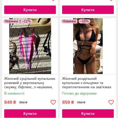
Купити
Купити
Новинка
–11%
Новинка
–10%
Жіночий суцільний купальник
Жіночий роздільний
рожевий у вертикальну
купальник з кільцями та
смужку, біфлекс, з чашками,
переплетенням на зав’язках
S, M
чорний бікіні з поролоновими
В наявності
Готово до відправки
вкладками S, M, L
849
859
₴
₴
950 ₴
950 ₴
Купити
Купити