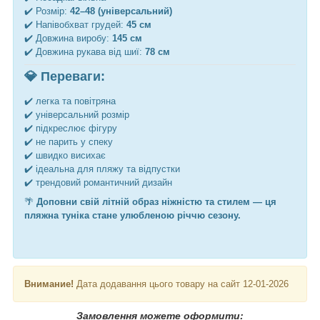
✔️ Розмір:
42–48 (універсальний)
✔️ Напівобхват грудей:
45 см
✔️ Довжина виробу:
145 см
✔️ Довжина рукава від шиї:
78 см
💎 Переваги:
✔️ легка та повітряна
✔️ універсальний розмір
✔️ підкреслює фігуру
✔️ не парить у спеку
✔️ швидко висихає
✔️ ідеальна для пляжу та відпустки
✔️ трендовий романтичний дизайн
🌴
Доповни свій літній образ ніжністю та стилем — ця
пляжна туніка стане улюбленою річчю сезону.
Внимание!
Дата додавання цього товару на сайт 12-01-2026
Замовлення можете оформити: