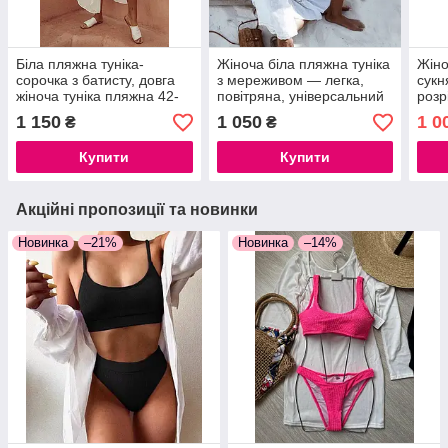
Біла пляжна туніка-
Жіноча біла пляжна туніка
Жіно
сорочка з батисту, довга
з мереживом — легка,
сукн
жіноча туніка пляжна 42-
повітряна, універсальний
розр
48
розмір 42–48
Моло
1 150
1 050
1 0
₴
₴
довг
Купити
Купити
Акційні пропозиції та новинки
Новинка
–21%
Новинка
–14%