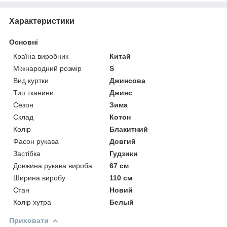
Характеристики
Основні
Країна виробник
Китай
Міжнародний розмір
S
Вид куртки
Джинсова
Тип тканини
Джинс
Сезон
Зима
Склад
Котон
Колір
Блакитний
Фасон рукава
Довгий
Застібка
Гудзики
Довжина рукава вироба
67 см
Ширина виробу
110 см
Стан
Новий
Колір хутра
Белый
Приховати