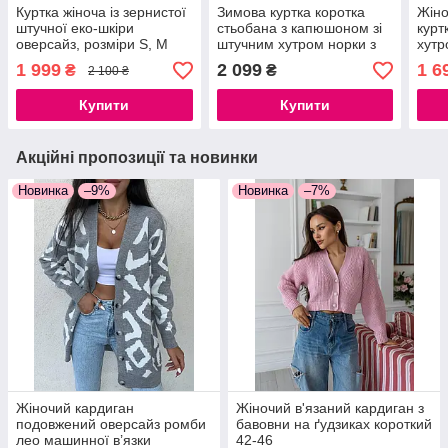
Куртка жіноча із зернистої
Зимова куртка коротка
Жіно
штучної еко-шкіри
стьобана з капюшоном зі
курт
оверсайз, розміри S, M
штучним хутром норки з
хутр
поясом, розміри S, M, L
лаке
1 999
2 099
1 6
₴
₴
2 100 ₴
Купити
Купити
Акційні пропозиції та новинки
Новинка
–9%
Новинка
–7%
Жіночий кардиган
Жіночий в'язаний кардиган з
подовжений оверсайз ромби
бавовни на ґудзиках короткий
лео машинної в’язки
42-46