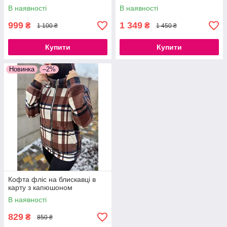
Туреччина теплий, розмір 42-
В наявності
В наявності
48
999
1 349
₴
₴
1 100 ₴
1 450 ₴
Купити
Купити
Новинка
–2%
Кофта фліс на блискавці в
карту з капюшоном
В наявності
829
₴
850 ₴