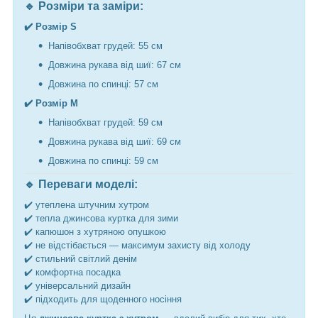
🔹 Розміри та заміри:
✔️ Розмір S
Напівобхват грудей: 55 см
Довжина рукава від шиї: 67 см
Довжина по спинці: 57 см
✔️ Розмір M
Напівобхват грудей: 59 см
Довжина рукава від шиї: 69 см
Довжина по спинці: 59 см
🔹 Переваги моделі:
✔️ утеплена штучним хутром
✔️ тепла джинсова куртка для зими
✔️ капюшон з хутряною опушкою
✔️ не відстібається — максимум захисту від холоду
✔️ стильний світлий денім
✔️ комфортна посадка
✔️ універсальний дизайн
✔️ підходить для щоденного носіння