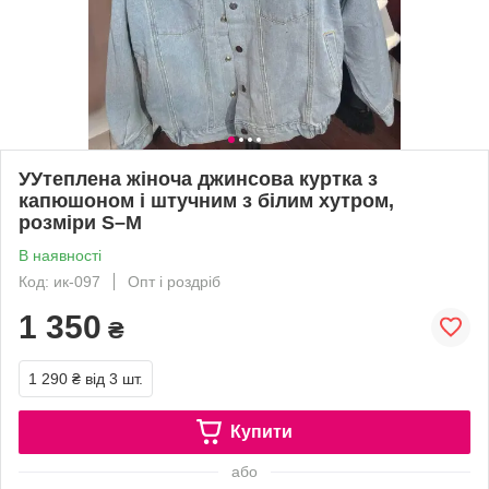
УУтеплена жіноча джинсова куртка з
капюшоном і штучним з білим хутром,
розміри S–M
В наявності
Код: ик-097
Опт і роздріб
1 350
₴
1 290 ₴
від 3 шт.
Купити
або