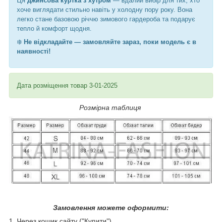
Ця
джинсова куртка з хутром
— вдалий вибір для тих, хто
хоче виглядати стильно навіть у холодну пору року. Вона
легко стане базовою річчю зимового гардероба та подарує
тепло й комфорт щодня.
❄️
Не відкладайте — замовляйте зараз, поки модель є в
наявності!
Дата розміщення товар 3-01-2025
Розмірна таблиця
Замовлення можете оформити:
1. Через кошик сайту ("Купити")