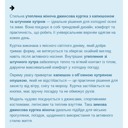
Стильна
утеплена жіноча джинсова куртка з капюшоном
та штучним хутром
— ідеальне рішення для холодної осені
та зими. Вона поєднує в собі трендовий дизайн, комфорт та
практичність, що робить її універсальним верхнім одягом на
кожен день.
Куртка виконана з якісного світлого деніму, який добре
тримає форму, не витягується та зберігає охайний вигляд
навіть після активного носіння. Внутрішнє
утеплення зі
штучного хутра
забезпечує тепло та м’який контакт із тілом,
даруючи максимальний комфорт у холодну погоду.
Окрему увагу привертає
капюшон з об’ємною хутряною
опушкою
, який не відстібається — це практичне рішення для
захисту від вітру, снігу та морозу. Куртка застібається на
кнопки, має зручну посадку та не обмежує рухів.
Модель чудово поєднується з джинсами, спортивними
костюмами, легінсами та теплим взуттям. Така
зимова
джинсова куртка жіноча
ідеально підійде для міських
прогулянок, поїздок, щоденного використання та активного
стилю життя.