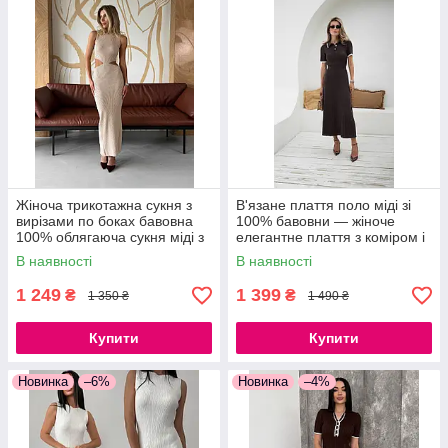
Жіноча трикотажна сукня з
В'язане плаття поло міді зі
вирізами по боках бавовна
100% бавовни — жіноче
100% облягаюча сукня міді з
елегантне плаття з коміром і
розрізом, 42–46
коротким рукавом
В наявності
В наявності
1 249
1 399
₴
₴
1 350 ₴
1 490 ₴
Купити
Купити
Новинка
–6%
Новинка
–4%