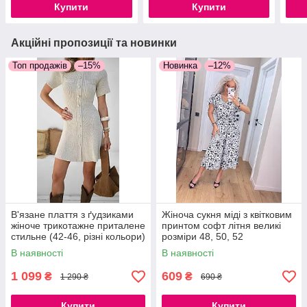
Купити
Купити
Акційні пропозиції та новинки
Топ продажів
–15%
Новинка
–12%
В'язане плаття з ґудзиками
Жіноча сукня міді з квітковим
жіноче трикотажне приталене
принтом софт літня великі
стильне (42-46, різні кольори)
розміри 48, 50, 52
В наявності
В наявності
1 099
609
₴
₴
1 290 ₴
690 ₴
Купити
Купити