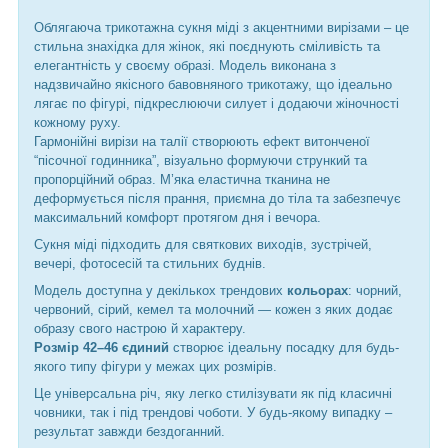
Облягаюча трикотажна сукня міді з акцентними вирізами – це
стильна знахідка для жінок, які поєднують сміливість та
елегантність у своєму образі. Модель виконана з
надзвичайно якісного бавовняного трикотажу, що ідеально
лягає по фігурі, підкреслюючи силует і додаючи жіночності
кожному руху.
Гармонійні вирізи на талії створюють ефект витонченої
“пісочної годинника”, візуально формуючи стрункий та
пропорційний образ. М’яка еластична тканина не
деформується після прання, приємна до тіла та забезпечує
максимальний комфорт протягом дня і вечора.
Сукня міді підходить для святкових виходів, зустрічей,
вечері, фотосесій та стильних буднів.
Модель доступна у декількох трендових
кольорах
: чорний,
червоний, сірий, кемел та молочний — кожен з яких додає
образу свого настрою й характеру.
Розмір 42–46 єдиний
створює ідеальну посадку для будь-
якого типу фігури у межах цих розмірів.
Це універсальна річ, яку легко стилізувати як під класичні
човники, так і під трендові чоботи. У будь-якому випадку –
результат завжди бездоганний.