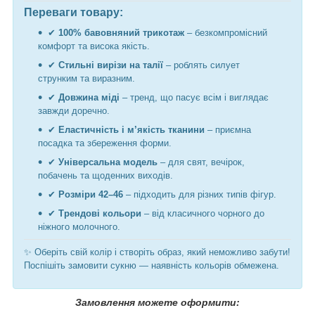
Переваги товару:
✔
100% бавовняний трикотаж
– безкомпромісний
комфорт та висока якість.
✔
Стильні вирізи на талії
– роблять силует
струнким та виразним.
✔
Довжина міді
– тренд, що пасує всім і виглядає
завжди доречно.
✔
Еластичність і м’якість тканини
– приємна
посадка та збереження форми.
✔
Універсальна модель
– для свят, вечірок,
побачень та щоденних виходів.
✔
Розміри 42–46
– підходить для різних типів фігур.
✔
Трендові кольори
– від класичного чорного до
ніжного молочного.
✨ Оберіть свій колір і створіть образ, який неможливо забути!
Поспішіть замовити сукню — наявність кольорів обмежена.
Замовлення можете оформити: