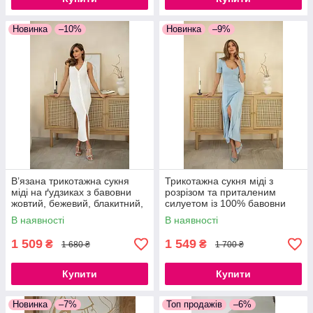
Новинка
–10%
Новинка
–9%
В’язана трикотажна сукня
Трикотажна сукня міді з
міді на ґудзиках з бавовни
розрізом та приталеним
жовтий, бежевий, блакитний,
силуетом із 100% бавовни
молочний, червоний,
В наявності
В наявності
помаранчевий, кемел
1 509
1 549
₴
₴
1 680 ₴
1 700 ₴
Купити
Купити
Новинка
–7%
Топ продажів
–6%