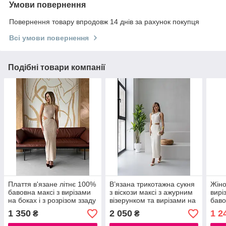
Умови повернення
Повернення товару впродовж 14 днів за рахунок покупця
Всі умови повернення
Подібні товари компанії
Плаття в'язане літнє 100%
В’язана трикотажна сукня
Жіно
бавовна максі з вирізами
з віскози максі з ажурним
вирі
на боках і з розрізом ззаду
візерунком та вирізами на
баво
талії бежева, молочна,
сукн
1 350
2 050
1 2
₴
₴
чорна, бордо, зелена,
46
блакитна