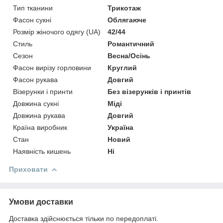
Тип тканини
Трикотаж
Фасон сукні
Облягаюче
Розмір жіночого одягу (UA)
42/44
Стиль
Романтичний
Сезон
Весна/Осінь
Фасон вирізу горловини
Круглий
Фасон рукава
Довгий
Візерунки і принти
Без візерунків і принтів
Довжина сукні
Міді
Довжина рукава
Довгий
Країна виробник
Україна
Стан
Новий
Наявність кишень
Ні
Приховати
Умови доставки
Доставка здійснюється тільки по передоплаті.