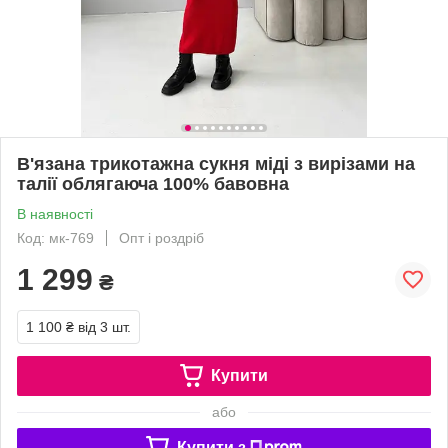
В'язана трикотажна сукня міді з вирізами на
талії облягаюча 100% бавовна
В наявності
Код: мк-769
Опт і роздріб
1 299
₴
1 100 ₴
від 3 шт.
Купити
або
Купити з