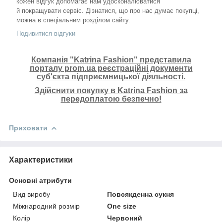
кожен відгук допомагає нам удосконалюватися
й покращувати сервіс. Дізнатися, що про нас думає покупці,
можна в спеціальним розділом сайту.
Подивитися відгуки
Компанія "Katrina Fashion" представила
порталу prom.ua реєстраційні документи
суб'єкта підприємницької діяльності.
Здійснити покупку в Katrina Fashion за
передоплатою безпечно!
Приховати
Характеристики
Основні атрибути
Вид виробу
Повсякденна сукня
Міжнародний розмір
One size
Колір
Червоний