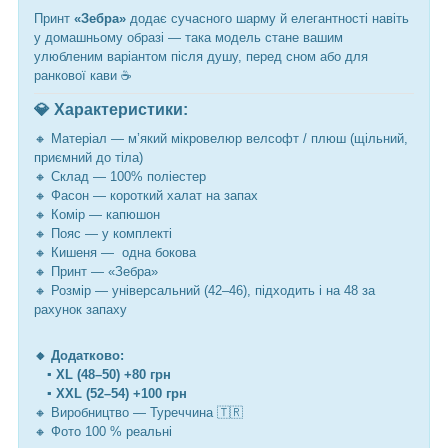
Принт
«Зебра»
додає сучасного шарму й елегантності навіть
у домашньому образі — така модель стане вашим
улюбленим варіантом після душу, перед сном або для
ранкової кави ☕
💎 Характеристики:
🔸 Матеріал — м’який мікровелюр велсофт / плюш (щільний,
приємний до тіла)
🔸 Склад — 100% поліестер
🔸 Фасон — короткий халат на запах
🔸 Комір — капюшон
🔸 Пояс — у комплекті
🔸 Кишеня — одна бокова
🔸 Принт — «Зебра»
🔸 Розмір — універсальний (42–46), підходить і на 48 за
рахунок запаху
🔸 Додатково:
▪️ ХL (48–50) +80 грн
▪️ ХХL (52–54) +100 грн
🔸 Виробництво — Туреччина 🇹🇷
🔸 Фото 100 % реальні