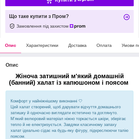
Що таке купити з Пром?
Замовлення під захистом
Опис
Характеристики
Доставка
Оплата
Умови п
Опис
Жіноча затишний м'який домашній
(банний) халат із капюшоном і поясом
Комфорт у найніжнішому виконанні 🤍
Цей халат створений, щоб дарувати відчуття домашнього
затишку й одночасно виглядати естетично та доглянуто.
М’який велюровий матеріал ніжно торкається шкіри, зберігає
тепло й не електризується. Завдяки класичному запаху
халат ідеально сідає на будь-яку фігуру, підкреслюючи талію
поясом.