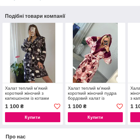
Подібні товари компанії
Халат теплий м'який
Халат теплий м'який
Хала
короткий жіночий з
короткий жіночий пудра
жіно
капюшоном із котами
бордовий халат із
з ка
Meow
капюшоном із котами
1 100
1 100
1 1
₴
₴
Купити
Купити
Про нас