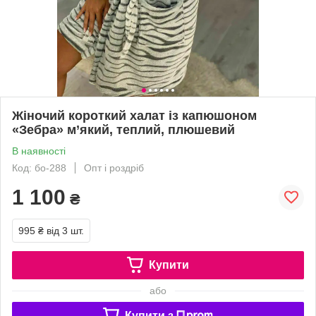
Жіночий короткий халат із капюшоном
«Зебра» м’який, теплий, плюшевий
В наявності
Код: бо-288
Опт і роздріб
1 100
₴
995 ₴
від 3 шт.
Купити
або
Купити з