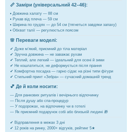
📏 Заміри (універсальний 42–46):
▪️ Довжина халату — 88 см
▪️ Рукав від плеча — 59 см
▪️ Ширина по грудях — до 54 см (тягнеться завдяки запаху)
▪️ Обхват талії — регулюється поясом
🌸 Переваги моделі:
✔ Дуже м’який, приємний до тіла матеріал
✔ Зручна довжина — не заважає рухам
✔ Теплий, але легкий — ідеальний для осені й зими
✔ Не кошлатиться, не деформується після прання
✔ Комфортна посадка — гарно сідає на різні типи фігури
✔ Стильний принт «Зебра» — сучасний домашній тренд
💕 Де й коли носити:
— Для ранкових ритуалів і вечірнього відпочинку
— Після душу або спа-процедур
— У подорожах, на відпочинку чи в готелі
— Як приємний подарунок собі або близькій людині 🎁
✔ Відправлення в межах 3 дні
✔ 12 років на ринку, 2000+ відгуків, рейтинг 5★