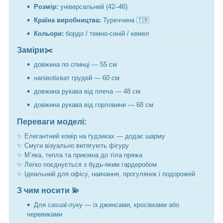
Розмір:
універсальний (42–46)
Країна виробництва:
Туреччина 🇹🇷
Кольори:
бордо / темно-синій / кемел
Заміри✂️
довжина по спинці — 55 см
напівобхват грудей — 60 см
довжина рукава від плеча — 48 см
довжина рукава від горловини — 68 см
Переваги моделі:
✨ Елегантний комір на ґудзиках — додає шарму
✨ Смуги візуально витягують фігуру
✨ М’яка, тепла та приємна до тіла пряжа
✨ Легко поєднується з будь-яким гардеробом
✨ Ідеальний для офісу, навчання, прогулянок і подорожей
З чим носити 💫
Для casual-луку — із джинсами, кросівками або
черевиками