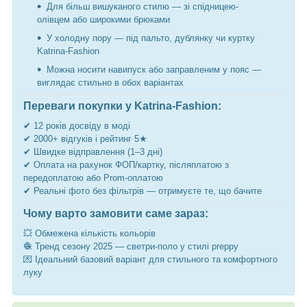
Для більш вишуканого стилю — зі спідницею-
олівцем або широкими брюками
У холодну пору — під пальто, дублянку чи куртку
Katrina-Fashion
Можна носити навипуск або заправленим у пояс —
виглядає стильно в обох варіантах
Переваги покупки у Katrina-Fashion:
✔ 12 років досвіду в моді
✔ 2000+ відгуків і рейтинг 5★
✔ Швидке відправлення (1–3 дні)
✔ Оплата на рахунок ФОП/картку, післяплатою з
передоплатою або Prom-оплатою
✔ Реальні фото без фільтрів — отримуєте те, що бачите
Чому варто замовити саме зараз:
💥 Обмежена кількість кольорів
🧶 Тренд сезону 2025 — светри-поло у стилі preppy
💌 Ідеальний базовий варіант для стильного та комфортного
луку