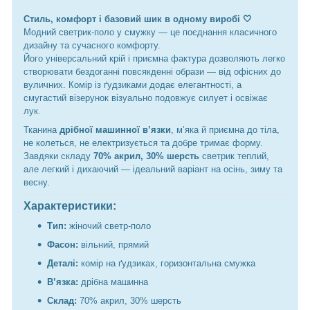
Стиль, комфорт і базовий шик в одному виробі 🤍
Модний светрик-поло у смужку — це поєднання класичного
дизайну та сучасного комфорту.
Його універсальний крій і приємна фактура дозволяють легко
створювати бездоганні повсякденні образи — від офісних до
вуличних. Комір із ґудзиками додає елегантності, а
смугастий візерунок візуально подовжує силует і освіжає
лук.
Тканина
дрібної машинної в’язки
, м’яка й приємна до тіла,
не колеться, не електризується та добре тримає форму.
Завдяки складу
70% акрил, 30% шерсть
светрик теплий,
але легкий і дихаючий — ідеальний варіант на осінь, зиму та
весну.
Характеристики:
Тип:
жіночий светр-поло
Фасон:
вільний, прямий
Деталі:
комір на ґудзиках, горизонтальна смужка
В’язка:
дрібна машинна
Склад:
70% акрил, 30% шерсть