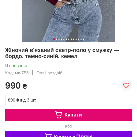
Жіночий в’язаний светр-поло у смужку —
бордо, темно-синій, кемел
В наявності
Код: мк-753
Опт і роздріб
990
₴
890 ₴
від 3 шт.
Купити
або
Купити з