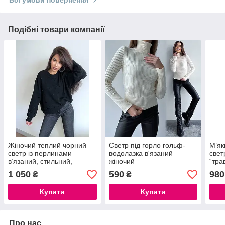
Подібні товари компанії
Жіночий теплий чорний
Светр під горло гольф-
М’як
светр із перлинами —
водолазка в'язаний
свет
в’язаний, стильний,
жіночий
“тра
oversize Туреччина
кеме
1 050
590
980
₴
₴
блак
Купити
Купити
Про нас