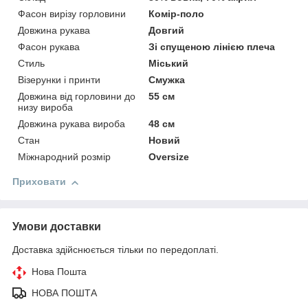
Фасон вирізу горловини
Комір-поло
Довжина рукава
Довгий
Фасон рукава
Зі спущеною лінією плеча
Стиль
Міський
Візерунки і принти
Смужка
Довжина від горловини до
55 см
низу вироба
Довжина рукава вироба
48 см
Стан
Новий
Міжнародний розмір
Oversize
Приховати
Умови доставки
Доставка здійснюється тільки по передоплаті.
Нова Пошта
НОВА ПОШТА