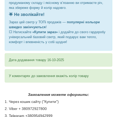
продуманому складу і якісному в’язанню ви отримаєте річ,
яка збереже форму й колір надовго.
🌟 Не зволікайте!
Зараз цей светр у ТОПі продажів —
популярні кольори
швидко закінчуються
!
💥 Натискайте
«Купити зараз»
і додайте до свого гардеробу
універсальний базовий светр, який подарує вам тепло,
комфорт і впевненість у собі щодня!
Дата додавання товару 16-10-2025
У коментарях до замовлення вкажіть колір товару
Замовлення можете оформити:
1. Через кошик сайту ("Купити")
2. Viber + 380972927800
3. Telegram +380954942999