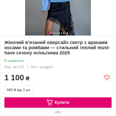
Жіночий в’язаний оверсайз светр з аранами
косами та ромбами — стильний теплий must-
have сезону осінь/зима 2025
В наявності
Код: лв-210
Опт і роздріб
1 100
₴
990 ₴
від 3 шт.
Купити
або