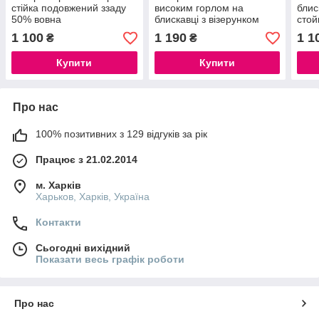
стійка подовжений ззаду
високим горлом на
блис
50% вовна
блискавці з візерунком
стой
коси зі спущеною лінією
1 100
1 190
1 1
₴
₴
плеча
Купити
Купити
Про нас
100% позитивних з 129 відгуків за рік
Працює з 21.02.2014
м. Харків
Харьков, Харків, Україна
Контакти
Сьогодні вихідний
Показати весь графік роботи
Про нас