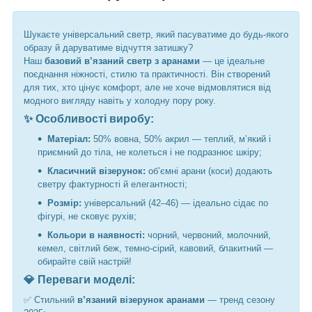
Шукаєте універсальний светр, який пасуватиме до будь-якого
образу й даруватиме відчуття затишку?
Наш
базовий в’язаний светр з аранами
— це ідеальне
поєднання ніжності, стилю та практичності. Він створений
для тих, хто цінує комфорт, але не хоче відмовлятися від
модного вигляду навіть у холодну пору року.
✨ Особливості виробу:
Матеріал:
50% вовна, 50% акрил — теплий, м’який і
приємний до тіла, не колеться і не подразнює шкіру;
Класичний візерунок:
об’ємні арани (коси) додають
светру фактурності й елегантності;
Розмір:
універсальний (42–46) — ідеально сідає по
фігурі, не сковує рухів;
Кольори в наявності:
чорний, червоний, молочний,
кемел, світлий беж, темно-сірий, кавовий, блакитний —
обирайте свій настрій!
💎 Переваги моделі:
✅ Стильний
в’язаний візерунок аранами
— тренд сезону