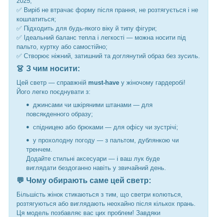
2025;
✅ Виріб не втрачає форму після прання, не розтягується і не
кошлатиться;
✅ Підходить для будь-якого віку й типу фігури;
✅ Ідеальний баланс тепла і легкості — можна носити під
пальто, куртку або самостійно;
✅ Створює ніжний, затишний та доглянутий образ без зусиль.
👗 З чим носити:
Цей светр — справжній
must-have
у жіночому гардеробі!
Його легко поєднувати з:
джинсами чи шкіряними штанами — для
повсякденного образу;
спідницею або брюками — для офісу чи зустрічі;
у прохолодну погоду — з пальтом, дублянкою чи
тренчем.
Додайте стильні аксесуари — і ваш лук буде
виглядати бездоганно навіть у звичайний день.
💬 Чому обирають саме цей светр:
Більшість жінок стикаються з тим, що светри колються,
розтягуються або виглядають неохайно після кількох прань.
Ця модель позбавляє вас цих проблем! Завдяки