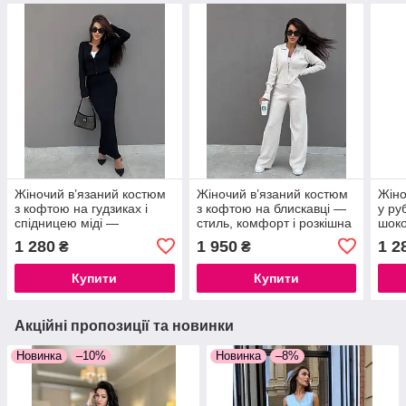
Жіночий в’язаний костюм
Жіночий в’язаний костюм
Жіно
з кофтою на гудзиках і
з кофтою на блискавці —
у ру
спідницею міді —
стиль, комфорт і розкішна
шоко
елегантний, трикотажний,
простота у кожному русі
стил
1 280
1 950
1 2
₴
₴
Туреччина
Осінь/Зима 2025
комп
Купити
Купити
Акційні пропозиції та новинки
Новинка
–10%
Новинка
–8%