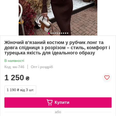
Жіночий в’язаний костюм у рубчик лонг та
довга спідниця з розрізом – стиль, комфорт і
турецька якість для ідеального образу
В наявності
Код: мк-746
Опт і роздріб
1 250
₴
1 190 ₴
від 3 шт.
Купити
або