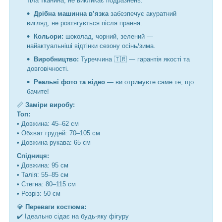
тіла тканина, не викликає подразнень.
Дрібна машинна в’язка
забезпечує акуратний
вигляд, не розтягується після прання.
Кольори:
шоколад, чорний, зелений —
найактуальніші відтінки сезону осінь/зима.
Виробництво:
Туреччина 🇹🇷 — гарантія якості та
довговічності.
Реальні фото та відео
— ви отримуєте саме те, що
бачите!
📏
Заміри виробу:
Топ:
• Довжина: 45–62 см
• Обхват грудей: 70–105 см
• Довжина рукава: 65 см
Спідниця:
• Довжина: 95 см
• Талія: 55–85 см
• Стегна: 80–115 см
• Розріз: 50 см
💎
Переваги костюма:
✔️ Ідеально сідає на будь-яку фігуру