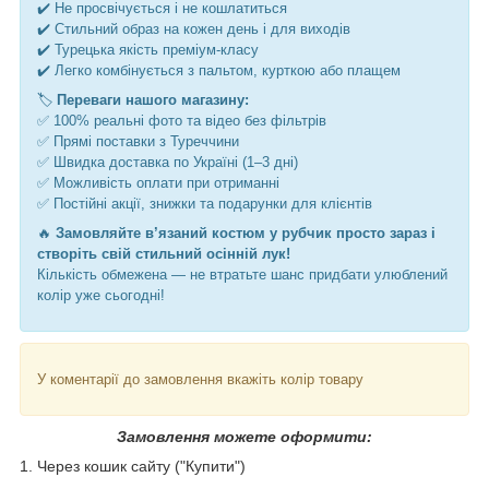
✔️ Не просвічується і не кошлатиться
✔️ Стильний образ на кожен день і для виходів
✔️ Турецька якість преміум-класу
✔️ Легко комбінується з пальтом, курткою або плащем
🏷️
Переваги нашого магазину:
✅ 100% реальні фото та відео без фільтрів
✅ Прямі поставки з Туреччини
✅ Швидка доставка по Україні (1–3 дні)
✅ Можливість оплати при отриманні
✅ Постійні акції, знижки та подарунки для клієнтів
🔥
Замовляйте в’язаний костюм у рубчик просто зараз і
створіть свій стильний осінній лук!
Кількість обмежена — не втратьте шанс придбати улюблений
колір уже сьогодні!
У коментарії до замовлення вкажіть колір товару
Замовлення можете оформити:
1. Через кошик сайту ("Купити")