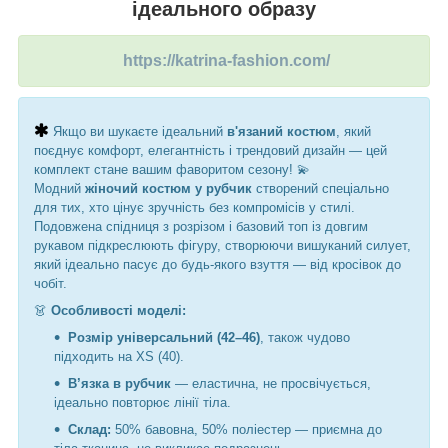
ідеального образу
https://katrina-fashion.com/
Якщо ви шукаєте ідеальний
в'язаний костюм
, який
поєднує комфорт, елегантність і трендовий дизайн — цей
комплект стане вашим фаворитом сезону! 💫
Модний
жіночий костюм у рубчик
створений спеціально
для тих, хто цінує зручність без компромісів у стилі.
Подовжена спідниця з розрізом і базовий топ із довгим
рукавом підкреслюють фігуру, створюючи вишуканий силует,
який ідеально пасує до будь-якого взуття — від кросівок до
чобіт.
👗
Особливості моделі:
Розмір універсальний (42–46)
, також чудово
підходить на XS (40).
В’язка в рубчик
— еластична, не просвічується,
ідеально повторює лінії тіла.
Склад:
50% бавовна, 50% поліестер — приємна до