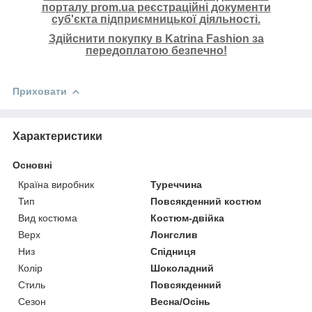
порталу prom.ua реєстраційні документи
суб'єкта підприємницької діяльності.
Здійснити покупку в Katrina Fashion за
передоплатою безпечно!
Приховати
Характеристики
Основні
Країна виробник
Туреччина
Тип
Повсякденний костюм
Вид костюма
Костюм-двійка
Верх
Лонгслив
Низ
Спідниця
Колір
Шоколадний
Стиль
Повсякденний
Сезон
Весна/Осінь