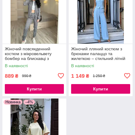
Жіночий повсякденний
Жіночий лляний костюм з
костюм з мікровельвету
брюками палаццо та
бомбер на блискавці з
жилеткою – стильний літній
джогерами стильний
костюм із жатого льону 42/44,
В наявності
В наявності
комплект, розміри 42–52
46/48
889
1 149
₴
₴
990 ₴
1 250 ₴
Купити
Купити
Новинка
–4%