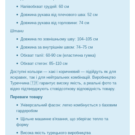
Напівобхват грудей: 60 см
Довжина рукава від плечового шва: 52 см
Довжина рукава від горловини: 74 см
Штани
Довжина по зовнішньому шву: 104–105 см
Довжина за внутрішнім швом: 74–75 см
Обхват талії: 60-90 см (еластична гумка)
Обхват стегон: 85–110 см
Доступні кольори — хакі і коричневий — підійдуть як для
яскравих, так і для нейтральних комбінацій. Виробництво
Туреччина 🇹🇷 гарантує високу якість, а реальні фото та
відео підтверджують стовідсоткову відповідність товару.
Переваги товару
Універсальний фасон: легко комбінується з базовим
гардеробом
Щільне машинне в'язання, що зберігає тепло та
форму
Висока якість турецького виробництва