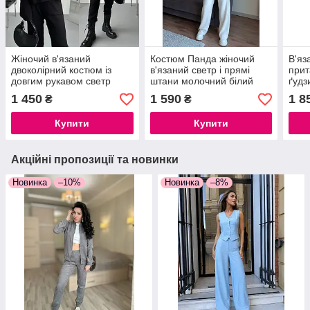
Жіночий в'язаний
Костюм Панда жіночий
В'яз
двоколірний костюм із
в'язаний светр і прямі
при
довгим рукавом светр
штани молочний білий
ґудз
штани — Туреччина,
шта
1 450
1 590
1 8
₴
₴
універсальний розмір 42-
комп
46
Купити
Купити
Акційні пропозиції та новинки
Новинка
–10%
Новинка
–8%