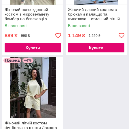
Жіночий повсякденний
Жіночий лляний костюм з
костюм з мікровельвету
брюками палаццо та
бомбер на блискавці з
жилеткою – стильний літній
джогерами стильний
костюм із жатого льону 42/44,
В наявності
В наявності
комплект, розміри 42–52
46/48
889
1 149
₴
₴
990 ₴
1 250 ₴
Купити
Купити
Новинка
–4%
Жіночий літній костюм
футболка та шорти Лакоста,