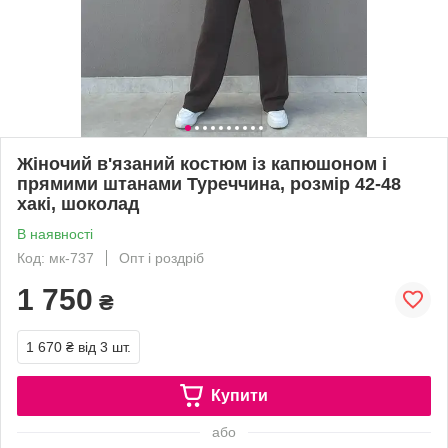
Жіночий в'язаний костюм із капюшоном і
прямими штанами Туреччина, розмір 42-48
хакі, шоколад
В наявності
Код: мк-737
Опт і роздріб
1 750
₴
1 670 ₴
від 3 шт.
Купити
або