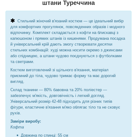
штани Туреччина
Стильний жіночий в'язаний костюм — це ідеальний вибір
для комфортних прогулянок, повсякденних образів і модного
відпочинку. Комплект складається з кофти на блискавці з
капюшоном і прямих штанів із кишенями. Продумана посадка
й універсальний крій дають змогу створювати десятки
стильних комбінацій: худі можна носити окремо з джинсами
або спідницею, а штани чудово поєднуються з футболками
та светрами.
Костюм виготовлений зі щільного в'язання, матеріал
приємний до тіла, чудово тримає форму та має дорогий
вигляд.
Склад тканини — 80% бавовна та 20% поліестер —
забезпечує м'якість, довговічність і легкий догляд.
Універсальний розмір 42-48 підходить для різних типів
фігури, еластичне в'язання м'яко облягає тіло та не сковує
рухів.
Заміри виробу:
Кофта
Довжина по спинці: 55 см